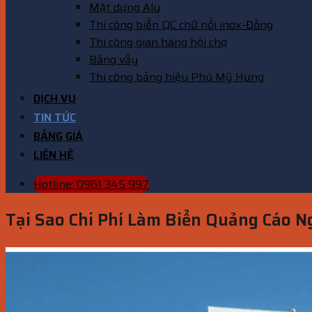
Mặt dựng Alu
Thi công biển QC chữ nổi inox-Đồng
Thi công gian hàng hội chợ
Bảng vẫy
Thi công bảng hiệu Phú Mỹ Hưng
DỊCH VỤ
TIN TỨC
BẢNG GIÁ
LIÊN HỆ
Hotline: 0961 345 997
Tại Sao Chi Phí Làm Biển Quảng Cáo N