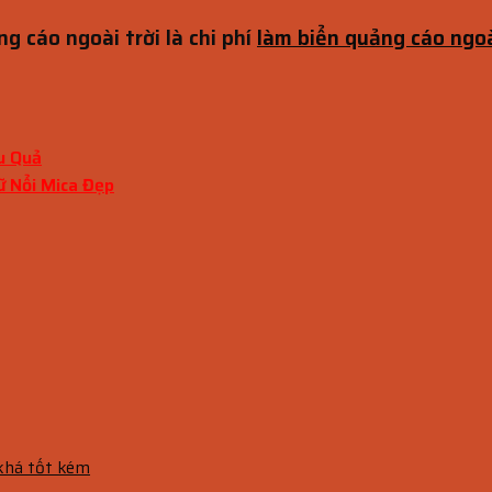
g cáo ngoài trời là chi phí
làm biển quảng cáo ngoà
u Quả
ữ Nổi Mica Đẹp
 khá tốt kém