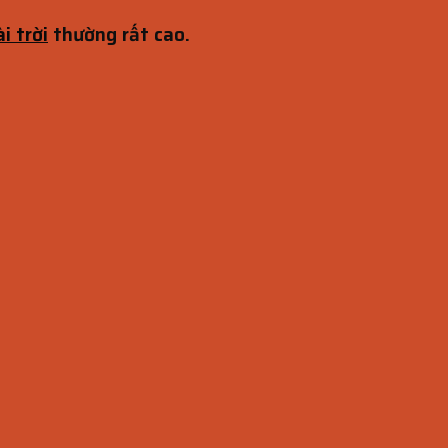
i trời
thường rất cao.