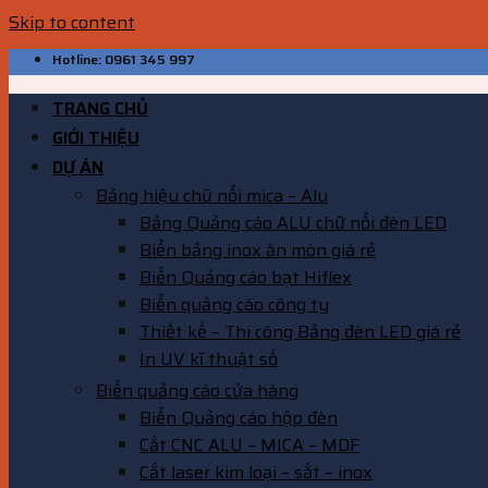
Skip to content
Hotline: 0961 345 997
TRANG CHỦ
GIỚI THIỆU
DỰ ÁN
Bảng hiệu chữ nổi mica – Alu
Bảng Quảng cáo ALU chữ nổi đèn LED
Biển bảng inox ăn mòn giá rẻ
Biển Quảng cáo bạt Hiflex
Biển quảng cáo công ty
Thiết kế – Thi công Bảng đèn LED giá rẻ
In UV kĩ thuật số
Biển quảng cáo cửa hàng
Biển Quảng cáo hộp đèn
Cắt CNC ALU – MICA – MDF
Cắt laser kim loại – sắt – inox