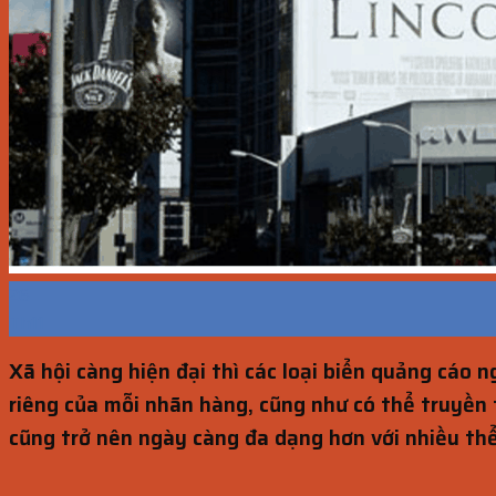
26
Th11
Xã hội càng hiện đại thì các loại biển quảng cáo n
riêng của mỗi nhãn hàng, cũng như có thể truyền 
cũng trở nên ngày càng đa dạng hơn với nhiều thể