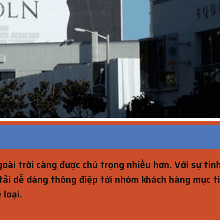
goài trời càng được chú trọng nhiều hơn. Với sự tin
tải dễ dàng thông điệp tới nhóm khách hàng mục ti
 loại.