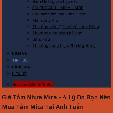
Biển Quảng cáo hộp đèn
Cắt CNC ALU – MICA – MDF
Cắt laser kim loại – sắt – inox
Mặt dựng Alu
Thi công biển QC chữ nổi inox-Đồng
Thi công gian hàng hội chợ
Bảng vẫy
Thi công bảng hiệu Phú Mỹ Hưng
DỊCH VỤ
TIN TỨC
BẢNG GIÁ
LIÊN HỆ
Hotline: 0961 345 997
Giá Tấm Nhựa Mica – 4 Lý Do Bạn Nên
Mua Tấm Mica Tại Anh Tuấn