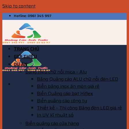
Skip to content
Hotline: 0961 345 997
TRANG CHỦ
GIỚI THIỆU
DỰ ÁN
Bảng hiệu chữ nổi mica – Alu
Bảng Quảng cáo ALU chữ nổi đèn LED
Biển bảng inox ăn mòn giá rẻ
Biển Quảng cáo bạt Hiflex
Biển quảng cáo công ty
Thiết kế – Thi công Bảng đèn LED giá rẻ
In UV kĩ thuật số
Biển quảng cáo cửa hàng