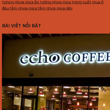
tphcm
,
nhựa mica ốp tường
,
nhựa mica trong suốt mua ở
đâu
,
tấm nhựa mica
,
tấm nhựa mica dẻo
BÀI VIẾT NỔI BẬT