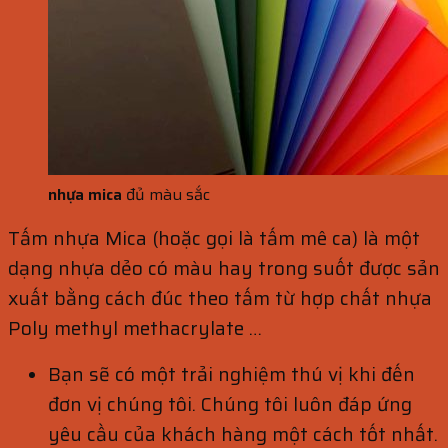
nhựa mica
đủ màu sắc
Tấm nhựa Mica (hoặc gọi là tấm mê ca) là một
dạng nhựa dẻo có màu hay trong suốt được sản
xuất bằng cách đúc theo tấm từ hợp chất nhựa
Poly methyl methacrylate …
Bạn sẽ có một trải nghiệm thú vị khi đến
đơn vị chúng tôi. Chúng tôi luôn đáp ứng
yêu cầu của khách hàng một cách tốt nhất.