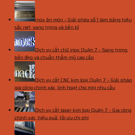
Inox ăn mòn – Giải pháp số 1 làm bảng hiệu
sắc nét, sang trọng và bền bỉ
Dịch vụ cắt chữ inox Quận 7 – Sang trọng,
bền đẹp và chuẩn thẩm mỹ cao cấp
Dịch vụ cắt CNC kim loại Quận 7 – Giải pháp
gia công chính xác, linh hoạt cho mọi nhu cầu
Dịch vụ cắt laser kim loại Quận 7 – Gia công
chính xác, hiệu quả, tối ưu chi phí