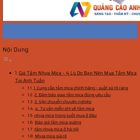
08
Th7
Nội Dung
Giá Tấm Nhựa Mica – 4 Lý Do Bạn Nên Mua Tấm Mica
Tại Anh Tuấn
1. Cung cấp tấm mica chính hãng – xuất xứ rõ ràng
2. Đảm bảo giao tấm mica đúng yêu cầu
3. Vận chuyển chuyên nghiệp
4. Tư vấn miễn phí về tấm mica
nhựa mica trong suốt mua ở đâu
Báo giá tấm mica gương
tấm nhựa mica ở hà nội
Nhựa mica giá rẻ