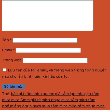
Tên
*
Email
*
Trang web
Lưu tên của tôi, email, và trang web trong trình duyệt
này cho lần bình luận kế tiếp của tôi.
Thẻ:
báo giá tấm mica gương
,
giá tấm lợp mica
,
giá tấm
mica
,
mica 5mm giá rẻ
,
mica nhựa
,
mica tấm
,
mica tấm
nhỏ
,
miếng nhựa mica
,
mua tấm mica
,
mua tấm nhựa mica