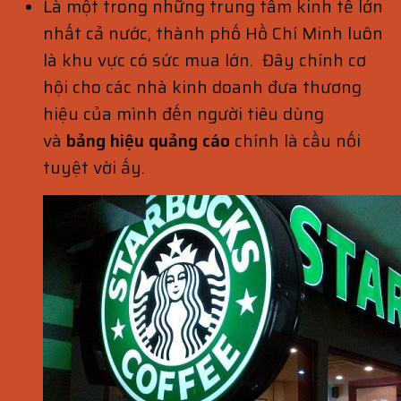
Là một trong những trung tâm kinh tế lớn
nhất cả nước, thành phố Hồ Chí Minh luôn
là khu vực có sức mua lớn. Đây chính cơ
hội cho các nhà kinh doanh đưa thương
hiệu của mình đến người tiêu dùng
và
bảng
hiệu quảng cáo
chính là cầu nối
tuyệt vời ấy.