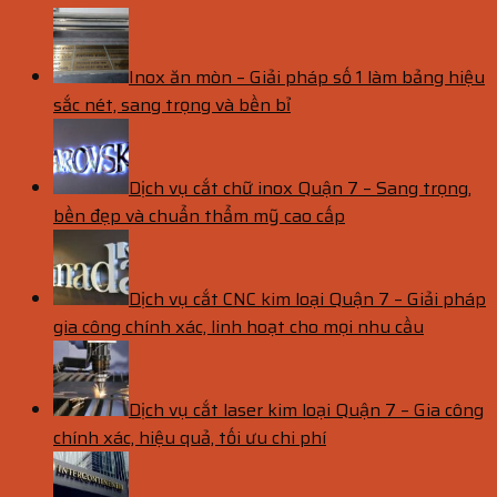
Inox ăn mòn – Giải pháp số 1 làm bảng hiệu
sắc nét, sang trọng và bền bỉ
Dịch vụ cắt chữ inox Quận 7 – Sang trọng,
bền đẹp và chuẩn thẩm mỹ cao cấp
Dịch vụ cắt CNC kim loại Quận 7 – Giải pháp
gia công chính xác, linh hoạt cho mọi nhu cầu
Dịch vụ cắt laser kim loại Quận 7 – Gia công
chính xác, hiệu quả, tối ưu chi phí