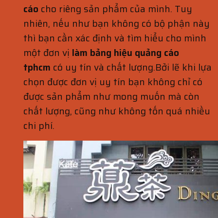
cáo
cho riêng sản phẩm của mình. Tuy
nhiên, nếu như bạn không có bộ phận này
thì bạn cần xác định và tìm hiểu cho mình
một đơn vị
làm bảng hiệu quảng cáo
tphcm
có uy tín và chất lượng.Bởi lẽ khi lựa
chọn được đơn vị uy tín bạn không chỉ có
được sản phẩm như mong muốn mà còn
chất lượng, cũng như không tốn quá nhiều
chi phí.