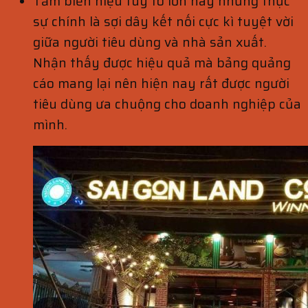
Tấm biển hiệu tuy to lớn này nhưng thực
sự chính là sợi dây kết nối cực kì tuyệt vời
giữa người tiêu dùng và nhà sản xuất.
Nhận thấy được hiệu quả mà bảng quảng
cáo mang lại nên hiện nay rất được người
tiêu dùng ưa chuộng cho doanh nghiệp của
mình.