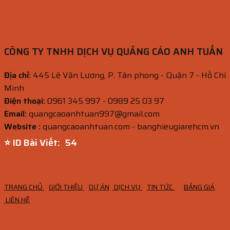
CÔNG TY TNHH DỊCH VỤ QUẢNG CÁO ANH TUẤN
Địa chỉ:
445 Lê Văn Lương, P. Tân phong - Quận 7 - Hồ Chí
Minh
Điện thoại:
0961 345 997 - 0989 25 03 97
Email:
quangcaoanhtuan997@gmail.com
Website :
quangcaoanhtuan.com - banghieugiarehcm.vn
⭐ ID Bài Viết:
53
TRANG CHỦ
GIỚI THIỆU
DỰ ÁN
DỊCH VỤ
TIN TỨC
BẢNG GIÁ
LIÊN HỆ