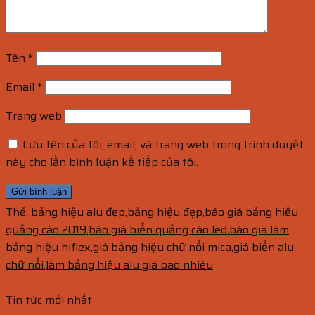
Tên
*
Email
*
Trang web
Lưu tên của tôi, email, và trang web trong trình duyệt
này cho lần bình luận kế tiếp của tôi.
Thẻ:
bảng hiệu alu đẹp
,
bảng hiệu đẹp
,
báo giá bảng hiệu
quảng cáo 2019
,
báo giá biển quảng cáo led
,
báo giá làm
bảng hiệu hiflex
,
giá bảng hiệu chữ nổi mica
,
giá biển alu
chữ nổi
,
làm bảng hiệu alu giá bao nhiêu
Tin tức mới nhất