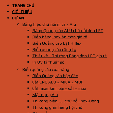
TRANG CHỦ
GIỚI THIỆU
DỰ ÁN
Bảng hiệu chữ nổi mica – Alu
Bảng Quảng cáo ALU chữ nổi đèn LED
Biển bảng inox ăn mòn giá rẻ
Biển Quảng cáo bạt Hiflex
Biển quảng cáo công ty
Thiết kế – Thi công Bảng đèn LED giá rẻ
In UV kĩ thuật số
Biển quảng cáo cửa hàng
Biển Quảng cáo hộp đèn
Cắt CNC ALU – MICA – MDF
Cắt laser kim loại – sắt – inox
Mặt dựng Alu
Thi công biển QC chữ nổi inox-Đồng
Thi công gian hàng hội chợ