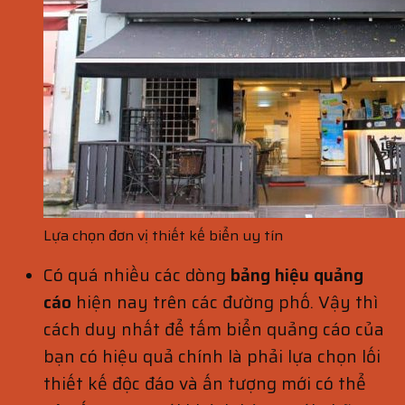
Lựa chọn đơn vị thiết kế biển uy tín
Có quá nhiều các dòng
bảng
hiệu quảng
cáo
hiện nay trên các đường phố. Vậy thì
cách duy nhất để tấm biển quảng cáo của
bạn có hiệu quả chính là phải lựa chọn lối
thiết kế độc đáo và ấn tượng mới có thể