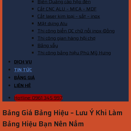
Biển Quảng cáo hộp đèn
Cắt CNC ALU – MICA – MDF
Cắt laser kim loại – sắt – inox
Mặt dựng Alu
Thi công biển QC chữ nổi inox-Đồng
Thi công gian hàng hội chợ
Bảng vẫy
Thi công bảng hiệu Phú Mỹ Hưng
DỊCH VỤ
TIN TỨC
BẢNG GIÁ
LIÊN HỆ
Hotline: 0961 345 997
Bảng Giá Bảng Hiệu – Lưu Ý Khi Làm
Bảng Hiệu Bạn Nên Nắm