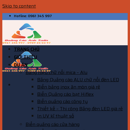
Skip to content
Hotline: 0961 345 997
TRANG CHỦ
GIỚI THIỆU
DỰ ÁN
Bảng hiệu chữ nổi mica – Alu
Bảng Quảng cáo ALU chữ nổi đèn LED
Biển bảng inox ăn mòn giá rẻ
Biển Quảng cáo bạt Hiflex
Biển quảng cáo công ty
Thiết kế – Thi công Bảng đèn LED giá rẻ
In UV kĩ thuật số
Biển quảng cáo cửa hàng