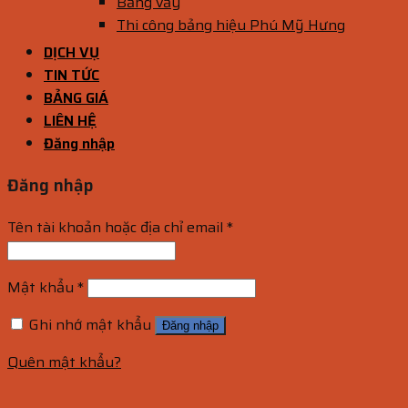
Bảng vẫy
Thi công bảng hiệu Phú Mỹ Hưng
DỊCH VỤ
TIN TỨC
BẢNG GIÁ
LIÊN HỆ
Đăng nhập
Đăng nhập
Tên tài khoản hoặc địa chỉ email
*
Mật khẩu
*
Ghi nhớ mật khẩu
Đăng nhập
Quên mật khẩu?