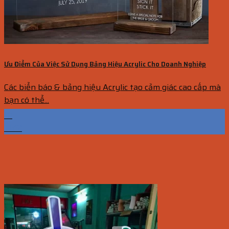
Ưu Điểm Của Việc Sử Dụng Bảng Hiệu Acrylic Cho Doanh Nghiệp
Các biển báo & bảng hiệu Acrylic tạo cảm giác cao cấp mà
bạn có thể...
10
Th12