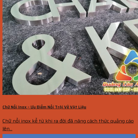
Chữ Nổi Inox – Ưu Điểm Nổi Trội Về Vật Liệu
Chữ nổi inox kể từ khi ra đời đã nâng cách thức quảng cáo
lên...
11