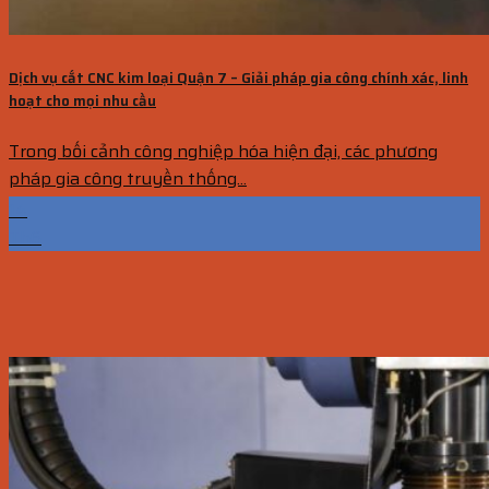
Dịch vụ cắt CNC kim loại Quận 7 – Giải pháp gia công chính xác, linh
hoạt cho mọi nhu cầu
Trong bối cảnh công nghiệp hóa hiện đại, các phương
pháp gia công truyền thống...
14
Th6