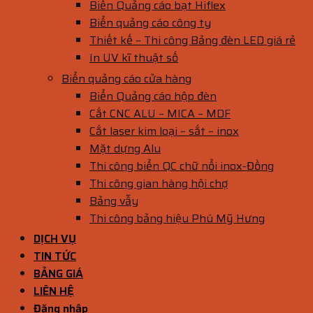
Biển Quảng cáo bạt Hiflex
Biển quảng cáo công ty
Thiết kế – Thi công Bảng đèn LED giá rẻ
In UV kĩ thuật số
Biển quảng cáo cửa hàng
Biển Quảng cáo hộp đèn
Cắt CNC ALU – MICA – MDF
Cắt laser kim loại – sắt – inox
Mặt dựng Alu
Thi công biển QC chữ nổi inox-Đồng
Thi công gian hàng hội chợ
Bảng vẫy
Thi công bảng hiệu Phú Mỹ Hưng
DỊCH VỤ
TIN TỨC
BẢNG GIÁ
LIÊN HỆ
Đăng nhập