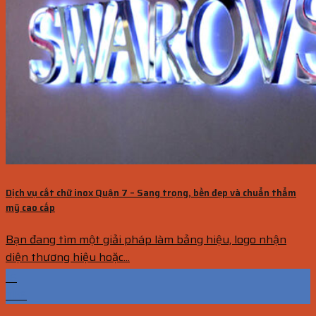
Dịch vụ cắt chữ inox Quận 7 – Sang trọng, bền đẹp và chuẩn thẩm
mỹ cao cấp
Bạn đang tìm một giải pháp làm bảng hiệu, logo nhận
diện thương hiệu hoặc...
16
Th6