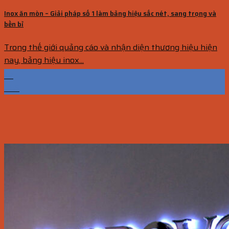
Inox ăn mòn – Giải pháp số 1 làm bảng hiệu sắc nét, sang trọng và
bền bỉ
Trong thế giới quảng cáo và nhận diện thương hiệu hiện
nay, bảng hiệu inox...
22
Th6