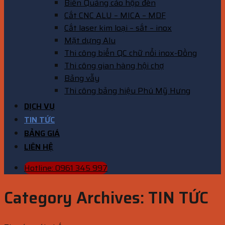
Biển Quảng cáo hộp đèn
Cắt CNC ALU – MICA – MDF
Cắt laser kim loại – sắt – inox
Mặt dựng Alu
Thi công biển QC chữ nổi inox-Đồng
Thi công gian hàng hội chợ
Bảng vẫy
Thi công bảng hiệu Phú Mỹ Hưng
DỊCH VỤ
TIN TỨC
BẢNG GIÁ
LIÊN HỆ
Hotline: 0961 345 997
Category Archives:
TIN TỨC