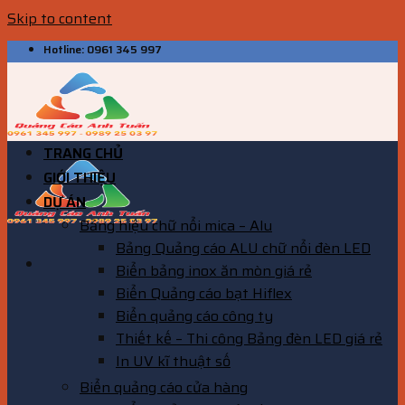
Skip to content
Hotline: 0961 345 997
TRANG CHỦ
GIỚI THIỆU
DỰ ÁN
Bảng hiệu chữ nổi mica – Alu
Bảng Quảng cáo ALU chữ nổi đèn LED
Biển bảng inox ăn mòn giá rẻ
Biển Quảng cáo bạt Hiflex
Biển quảng cáo công ty
Thiết kế – Thi công Bảng đèn LED giá rẻ
In UV kĩ thuật số
Biển quảng cáo cửa hàng