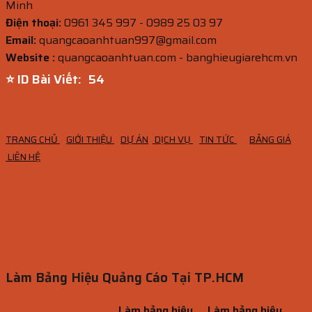
Minh
Điện thoại:
0961 345 997 - 0989 25 03 97
Email:
quangcaoanhtuan997@gmail.com
Website :
quangcaoanhtuan.com - banghieugiarehcm.vn
⭐ ID Bài Viết:
53
TRANG CHỦ
GIỚI THIỆU
DỰ ÁN
DỊCH VỤ
TIN TỨC
BẢNG GIÁ
LIÊN HỆ
Làm Bảng Hiệu Quảng Cáo Tại TP.HCM
Làm bảng hiệu
Làm bảng hiệu