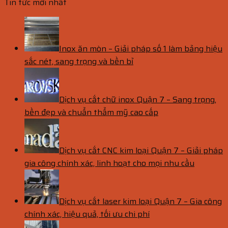
Tin tức mới nhất
Inox ăn mòn – Giải pháp số 1 làm bảng hiệu
sắc nét, sang trọng và bền bỉ
Dịch vụ cắt chữ inox Quận 7 – Sang trọng,
bền đẹp và chuẩn thẩm mỹ cao cấp
Dịch vụ cắt CNC kim loại Quận 7 – Giải pháp
gia công chính xác, linh hoạt cho mọi nhu cầu
Dịch vụ cắt laser kim loại Quận 7 – Gia công
chính xác, hiệu quả, tối ưu chi phí