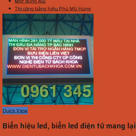
Mặt dựng Alu
Thi công bảng hiệu Phú Mỹ Hưng
Quick View
Biển hiệu led, biển led điện tử mang lại 