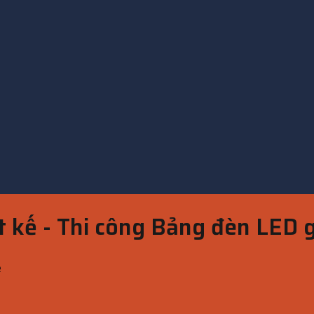
t kế - Thi công Bảng đèn LED g
ẻ