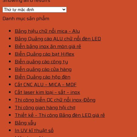
Showing all 6 results
Danh mục sản phẩm
Bảng hiệu chữ nổi mica – Alu
Bảng Quảng cáo ALU chữ nổi đèn LED
Biển bảng inox ăn mòn giá rẻ
Biển Quảng cáo bạt Hiflex
Biển quảng cáo công ty
Biển quảng cáo cửa hàng
Biển Quảng cáo hộp đèn
Cắt CNC ALU – MICA – MDF
Cắt laser kim loại – sắt – inox
Thi công biển QC chữ nổi inox-Đồng
Thi công gian hàng hội chợ
Thiết kế – Thi công Bảng đèn LED giá rẻ
Bảng vẫy
In UV kĩ thuật số