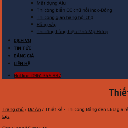
Mặt dựng Alu
Thi công biển QC chữ nổi inox-Đồng
Thi công gian hàng hội chợ
Bảng vẫy
Thi công bảng hiệu Phú Mỹ Hưng
DỊCH VỤ
TIN TỨC
BẢNG GIÁ
LIÊN HỆ
Hotline: 0961 345 997
Thiế
Trang chủ
/
Dự Án
/
Thiết kế - Thi công Bảng đèn LED giá r
Lọc