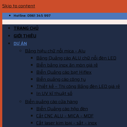
Skip to content
Hotline: 0961 345 997
TRANG CHỦ
GIỚI THIỆU
DỰ ÁN
Bảng hiệu chữ nổi mica – Alu
Bảng Quảng cáo ALU chữ nổi đèn LED
Biển bảng inox ăn mòn giá rẻ
Biển Quảng cáo bạt Hiflex
Biển quảng cáo công ty
Thiết kế – Thi công Bảng đèn LED giá rẻ
In UV kĩ thuật số
Biển quảng cáo cửa hàng
Biển Quảng cáo hộp đèn
Cắt CNC ALU – MICA – MDF
Cắt laser kim loại – sắt – inox