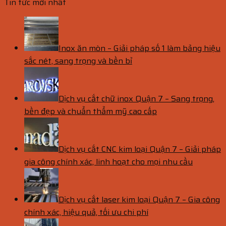
Tin tức mới nhất
Inox ăn mòn – Giải pháp số 1 làm bảng hiệu
sắc nét, sang trọng và bền bỉ
Dịch vụ cắt chữ inox Quận 7 – Sang trọng,
bền đẹp và chuẩn thẩm mỹ cao cấp
Dịch vụ cắt CNC kim loại Quận 7 – Giải pháp
gia công chính xác, linh hoạt cho mọi nhu cầu
Dịch vụ cắt laser kim loại Quận 7 – Gia công
chính xác, hiệu quả, tối ưu chi phí