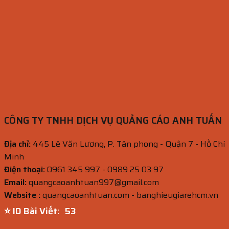
CÔNG TY TNHH DỊCH VỤ QUẢNG CÁO ANH TUẤN
Địa chỉ:
445 Lê Văn Lương, P. Tân phong - Quận 7 - Hồ Chí
Minh
Điện thoại:
0961 345 997 - 0989 25 03 97
Email:
quangcaoanhtuan997@gmail.com
Website :
quangcaoanhtuan.com - banghieugiarehcm.vn
⭐ ID Bài Viết:
51