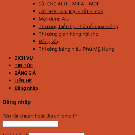
Cắt CNC ALU – MICA – MDF
Cắt laser kim loại – sắt – inox
Mặt dựng Alu
Thi công biển QC chữ nổi inox-Đồng
Thi công gian hàng hội chợ
Bảng vẫy
Thi công bảng hiệu Phú Mỹ Hưng
DỊCH VỤ
TIN TỨC
BẢNG GIÁ
LIÊN HỆ
Đăng nhập
Đăng nhập
Tên tài khoản hoặc địa chỉ email
*