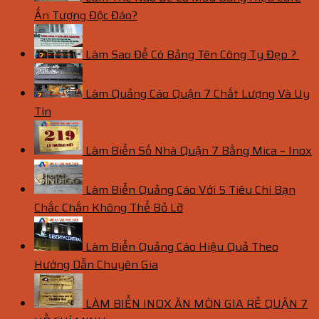
Ấn Tượng Độc Đáo?
Làm Sao Để Có Bảng Tên Công Ty Đẹp ?
Làm Quảng Cáo Quận 7 Chất Lượng Và Uy
Tín
Làm Biển Số Nhà Quận 7 Bằng Mica – Inox
Làm Biển Quảng Cáo Với 5 Tiêu Chí Bạn
Chắc Chắn Không Thể Bỏ Lỡ
Làm Biển Quảng Cáo Hiệu Quả Theo
Hướng Dẫn Chuyên Gia
LÀM BIỂN INOX ĂN MÒN GIA RẺ QUẬN 7