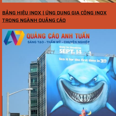
BẢNG HIỆU INOX | ỨNG DỤNG GIA CÔNG INOX
TRONG NGÀNH QUẢNG CÁO