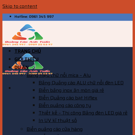
Skip to content
Hotline: 0961 345 997
TRANG CHỦ
GIỚI THIỆU
DỰ ÁN
Bảng hiệu chữ nổi mica – Alu
Bảng Quảng cáo ALU chữ nổi đèn LED
Biển bảng inox ăn mòn giá rẻ
Biển Quảng cáo bạt Hiflex
Biển quảng cáo công ty
Thiết kế – Thi công Bảng đèn LED giá rẻ
In UV kĩ thuật số
Biển quảng cáo cửa hàng