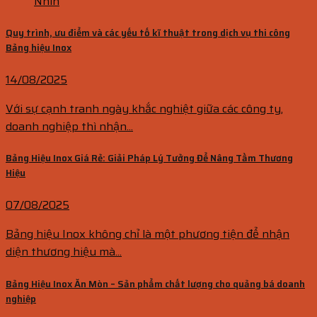
Nhìn
Quy trình, ưu điểm và các yếu tố kĩ thuật trong dịch vụ thi công
Bảng hiệu Inox
14/08/2025
Với sự cạnh tranh ngày khắc nghiệt giữa các công ty,
doanh nghiệp thì nhận...
Bảng Hiệu Inox Giá Rẻ: Giải Pháp Lý Tưởng Để Nâng Tầm Thương
Hiệu
07/08/2025
Bảng hiệu Inox không chỉ là một phương tiện để nhận
diện thương hiệu mà...
Bảng Hiệu Inox Ăn Mòn – Sản phẩm chất lượng cho quảng bá doanh
nghiệp