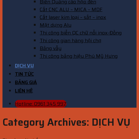
Biển Quảng cáo hộp đèn
Cắt CNC ALU – MICA – MDF
Cắt laser kim loại – sắt – inox
Mặt dựng Alu
Thi công biển QC chữ nổi inox-Đồng
Thi công gian hàng hội chợ
Bảng vẫy
Thi công bảng hiệu Phú Mỹ Hưng
DỊCH VỤ
TIN TỨC
BẢNG GIÁ
LIÊN HỆ
Hotline: 0961 345 997
Category Archives:
DỊCH VỤ