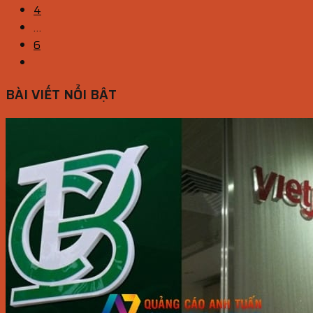
4
…
6
BÀI VIẾT NỔI BẬT