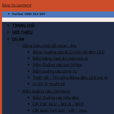
Skip to content
Hotline: 0961 345 997
TRANG CHỦ
GIỚI THIỆU
DỰ ÁN
Bảng hiệu chữ nổi mica – Alu
Bảng Quảng cáo ALU chữ nổi đèn LED
Biển bảng inox ăn mòn giá rẻ
Biển Quảng cáo bạt Hiflex
Biển quảng cáo công ty
Thiết kế – Thi công Bảng đèn LED giá rẻ
In UV kĩ thuật số
Biển quảng cáo cửa hàng
Biển Quảng cáo hộp đèn
Cắt CNC ALU – MICA – MDF
Cắt laser kim loại – sắt – inox