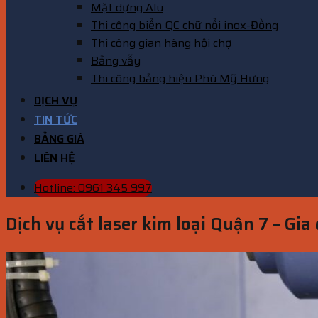
Mặt dựng Alu
Thi công biển QC chữ nổi inox-Đồng
Thi công gian hàng hội chợ
Bảng vẫy
Thi công bảng hiệu Phú Mỹ Hưng
DỊCH VỤ
TIN TỨC
BẢNG GIÁ
LIÊN HỆ
Hotline: 0961 345 997
Dịch vụ cắt laser kim loại Quận 7 – Gia 