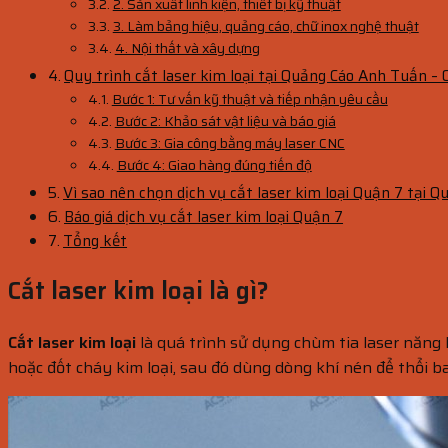
2. Sản xuất linh kiện, thiết bị kỹ thuật
3. Làm bảng hiệu, quảng cáo, chữ inox nghệ thuật
4. Nội thất và xây dựng
Quy trình cắt laser kim loại tại Quảng Cáo Anh Tuấn –
Bước 1: Tư vấn kỹ thuật và tiếp nhận yêu cầu
Bước 2: Khảo sát vật liệu và báo giá
Bước 3: Gia công bằng máy laser CNC
Bước 4: Giao hàng đúng tiến độ
Vì sao nên chọn dịch vụ cắt laser kim loại Quận 7 tại
Báo giá dịch vụ cắt laser kim loại Quận 7
Tổng kết
Cắt laser kim loại là gì?
Cắt laser kim loại
là quá trình sử dụng chùm tia laser năng l
hoặc đốt cháy kim loại, sau đó dùng dòng khí nén để thổi b