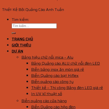
Thiết Kế Bởi Quảng Cáo Anh Tuấn
Tìm kiếm:
TRANG CHỦ
GIỚI THIỆU
DỰ ÁN
Bảng hiệu chữ nổi mica – Alu
Bảng Quảng cáo ALU chữ nổi đèn LED
Biển bảng inox ăn mòn giá rẻ
Biển Quảng cáo bạt Hiflex
Biển quảng cáo công ty
Thiết kế – Thi công Bảng đèn LED giá rẻ
In UV kĩ thuật số
Biển quảng cáo cửa hàng
Biển Quảng cáo hộp đèn