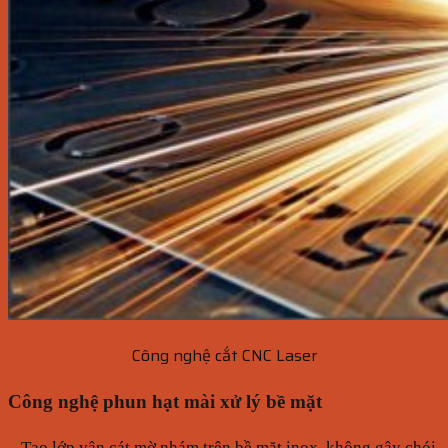
Công nghệ cắt CNC Laser
Công nghệ phun hạt mài xử lý bề mặt
– Tạo lớp vân cát mờ nhám trên bề mặt inox, không gây chói