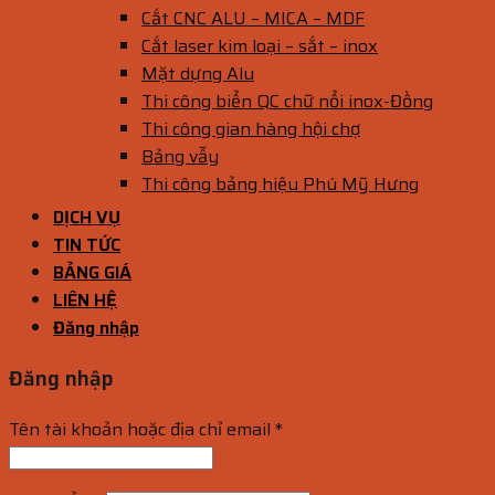
Cắt CNC ALU – MICA – MDF
Cắt laser kim loại – sắt – inox
Mặt dựng Alu
Thi công biển QC chữ nổi inox-Đồng
Thi công gian hàng hội chợ
Bảng vẫy
Thi công bảng hiệu Phú Mỹ Hưng
DỊCH VỤ
TIN TỨC
BẢNG GIÁ
LIÊN HỆ
Đăng nhập
Đăng nhập
Tên tài khoản hoặc địa chỉ email
*