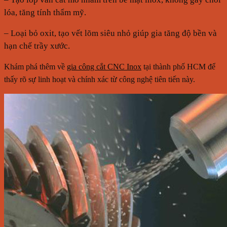
lóa, tăng tính thẩm mỹ.
– Loại bỏ oxit, tạo vết lõm siêu nhỏ giúp gia tăng độ bền và
hạn chế trầy xước.
Khám phá thêm về
gia công cắt CNC Inox
tại thành phố HCM để
thấy rõ sự linh hoạt và chính xác từ công nghệ tiên tiến này.