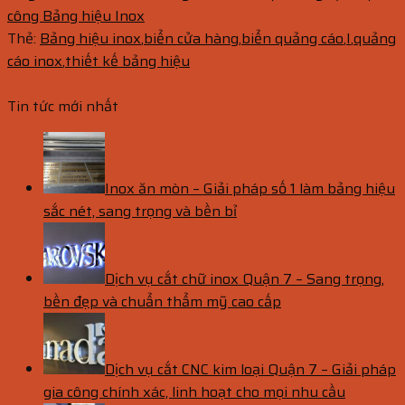
công Bảng hiệu Inox
Thẻ:
Bảng hiệu inox
,
biển cửa hàng
,
biển quảng cáo
,
I
,
quảng
cáo inox
,
thiết kế bảng hiệu
Tin tức mới nhất
Inox ăn mòn – Giải pháp số 1 làm bảng hiệu
sắc nét, sang trọng và bền bỉ
Dịch vụ cắt chữ inox Quận 7 – Sang trọng,
bền đẹp và chuẩn thẩm mỹ cao cấp
Dịch vụ cắt CNC kim loại Quận 7 – Giải pháp
gia công chính xác, linh hoạt cho mọi nhu cầu