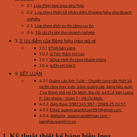
Lựa chọn loại inox phù hợp
Lựa chọn thiết kế nhận diện thương hiệu cho doanh
nghiệp
Lựa chọn dịch vụ thi công uy tín
Tối ưu chi phí cho doanh nghiệp
3. Ưu điểm của Bảng hiệu Inox giá rẻ
1/Tính bền vững
2/Tính thẩm mỹ cao
3/Quá trình thi công nhanh chóng
4/Chi phí hợp lí
KẾT LUẬN
Quảng cáo Anh Tuấn – Chuyên cung cấp thiết kế
và thi công inox xước, bảng quảng cáo, bảng hiệu quận
7 và thành phố Hồ Chí Minh. Địa chỉ: 445 Lê Văn Lương,
P. Tân phong – Quận 7 – Hồ Chí Minh.
Điện thoại: 0961 345 997 – 0989 25 03 97.
Email: quangcaoanhtuan997@gmail.com.
Website : quangcaoanhtuan.com –
banghieugiarehcm.vn
1. Kỹ thuật thiết kế bảng hiệu Inox