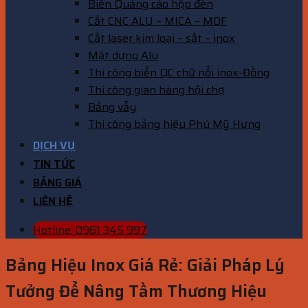
Biển Quảng cáo hộp đèn
Cắt CNC ALU – MICA – MDF
Cắt laser kim loại – sắt – inox
Mặt dựng Alu
Thi công biển QC chữ nổi inox-Đồng
Thi công gian hàng hội chợ
Bảng vẫy
Thi công bảng hiệu Phú Mỹ Hưng
DỊCH VỤ
TIN TỨC
BẢNG GIÁ
LIÊN HỆ
Hotline: 0961 345 997
Bảng Hiệu Inox Giá Rẻ: Giải Pháp Lý
Tưởng Để Nâng Tầm Thương Hiệu