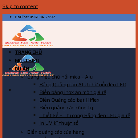
Skip to content
Hotline: 0961 345 997
TRANG CHỦ
GIỚI THIỆU
DỰ ÁN
Bảng hiệu chữ nổi mica – Alu
Bảng Quảng cáo ALU chữ nổi đèn LED
Biển bảng inox ăn mòn giá rẻ
Biển Quảng cáo bạt Hiflex
Biển quảng cáo công ty
Thiết kế – Thi công Bảng đèn LED giá rẻ
In UV kĩ thuật số
Biển quảng cáo cửa hàng