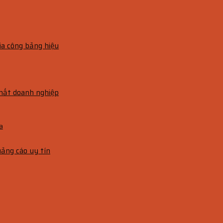
ia công bảng hiệu
thất doanh nghiệp
a
uảng cáo uy tín