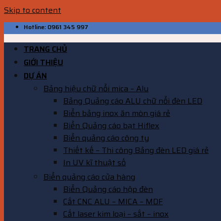
Skip to content
Hotline: 0961 345 997
TRANG CHỦ
GIỚI THIỆU
DỰ ÁN
Bảng hiệu chữ nổi mica – Alu
Bảng Quảng cáo ALU chữ nổi đèn LED
Biển bảng inox ăn mòn giá rẻ
Biển Quảng cáo bạt Hiflex
Biển quảng cáo công ty
Thiết kế – Thi công Bảng đèn LED giá rẻ
In UV kĩ thuật số
Biển quảng cáo cửa hàng
Biển Quảng cáo hộp đèn
Cắt CNC ALU – MICA – MDF
Cắt laser kim loại – sắt – inox