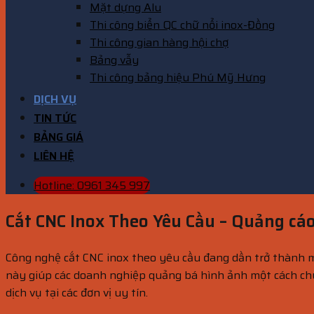
Mặt dựng Alu
Thi công biển QC chữ nổi inox-Đồng
Thi công gian hàng hội chợ
Bảng vẫy
Thi công bảng hiệu Phú Mỹ Hưng
DỊCH VỤ
TIN TỨC
BẢNG GIÁ
LIÊN HỆ
Hotline: 0961 345 997
Cắt CNC Inox Theo Yêu Cầu – Quảng cá
Công nghệ cắt CNC inox theo yêu cầu đang dần trở thành một
này giúp các doanh nghiệp quảng bá hình ảnh một cách chu
dịch vụ tại các đơn vị uy tín.