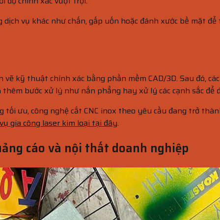
 độ chính xác vượt trội.
g dịch vụ khác như chấn, gấp uốn hoặc đánh xước bề mặt để 
ản vẽ kỹ thuật chính xác bằng phần mềm CAD/3D. Sau đó, các
cần thêm bước xử lý như nắn phẳng hay xử lý các cạnh sắc để
ng tối ưu, công nghệ cắt CNC inox theo yêu cầu đang trở thà
vụ gia công laser kim loại tại đây
.
uảng cáo và nội thất doanh nghiệp