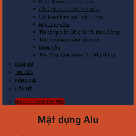
Biển Quảng cáo hộp đèn
Cắt CNC ALU – MICA – MDF
Cắt laser kim loại – sắt – inox
Mặt dựng Alu
Thi công biển QC chữ nổi inox-Đồng
Thi công gian hàng hội chợ
Bảng vẫy
Thi công bảng hiệu Phú Mỹ Hưng
DỊCH VỤ
TIN TỨC
BẢNG GIÁ
LIÊN HỆ
Hotline: 0961 345 997
Mặt dựng Alu