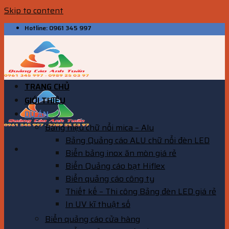
Skip to content
Hotline: 0961 345 997
TRANG CHỦ
GIỚI THIỆU
DỰ ÁN
Bảng hiệu chữ nổi mica – Alu
Bảng Quảng cáo ALU chữ nổi đèn LED
Biển bảng inox ăn mòn giá rẻ
Biển Quảng cáo bạt Hiflex
Biển quảng cáo công ty
Thiết kế – Thi công Bảng đèn LED giá rẻ
In UV kĩ thuật số
Biển quảng cáo cửa hàng