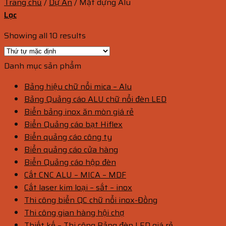
Trang chủ
/
Dự Án
/
Mặt dựng Alu
Lọc
Showing all 10 results
Danh mục sản phẩm
Bảng hiệu chữ nổi mica – Alu
Bảng Quảng cáo ALU chữ nổi đèn LED
Biển bảng inox ăn mòn giá rẻ
Biển Quảng cáo bạt Hiflex
Biển quảng cáo công ty
Biển quảng cáo cửa hàng
Biển Quảng cáo hộp đèn
Cắt CNC ALU – MICA – MDF
Cắt laser kim loại – sắt – inox
Thi công biển QC chữ nổi inox-Đồng
Thi công gian hàng hội chợ
Thiết kế – Thi công Bảng đèn LED giá rẻ