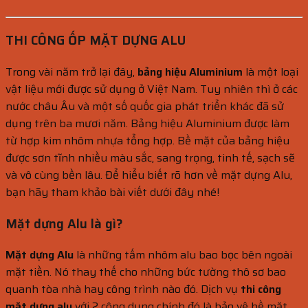
THI CÔNG ỐP MẶT DỰNG ALU
Trong vài năm trở lại đây,
bảng hiệu Aluminium
là một loại
vật liệu mới được sử dụng ở Việt Nam. Tuy nhiên thì ở các
nước châu Âu và một số quốc gia phát triển khác đã sử
dụng trên ba mươi năm. Bảng hiệu Aluminium được làm
từ hợp kim nhôm nhựa tổng hợp. Bề mặt của bảng hiệu
được sơn tĩnh nhiều màu sắc, sang trọng, tinh tế, sạch sẽ
và vô cùng bền lâu. Để hiểu biết rõ hơn về mặt dựng Alu,
bạn hãy tham khảo bài viết dưới đây nhé!
Mặt dựng Alu là gì?
Mặt dựng Alu
là những tấm nhôm alu bao bọc bên ngoài
mặt tiền. Nó thay thế cho những bức tường thô sơ bao
quanh tòa nhà hay công trình nào đó. Dịch vụ
thi công
mặt dựng alu
với 2 công dụng chính đó là bảo vệ bề mặt