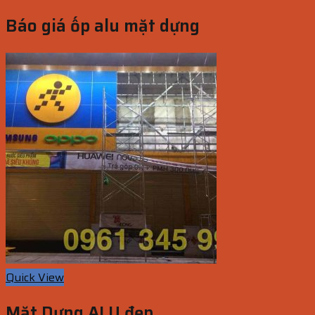
Báo giá ốp alu mặt dựng
Quick View
Mặt Dựng ALU đẹp