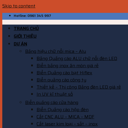
Skip to content
Hotline: 0961 345 997
TRANG CHỦ
GIỚI THIỆU
DỰ ÁN
Bảng hiệu chữ nổi mica – Alu
Bảng Quảng cáo ALU chữ nổi đèn LED
Biển bảng inox ăn mòn giá rẻ
Biển Quảng cáo bạt Hiflex
Biển quảng cáo công ty
Thiết kế – Thi công Bảng đèn LED giá rẻ
In UV kĩ thuật số
Biển quảng cáo cửa hàng
Biển Quảng cáo hộp đèn
Cắt CNC ALU – MICA – MDF
Cắt laser kim loại – sắt – inox