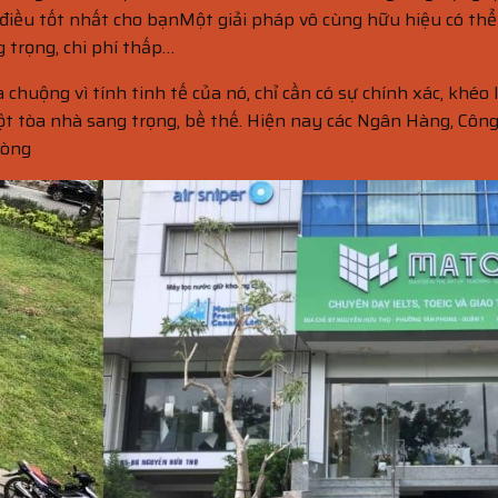
 điều tốt nhất cho bạnMột giải pháp vô cùng hữu hiệu có thể
 trọng, chi phí thấp…
uộng vì tính tinh tế của nó, chỉ cần có sự chính xác, khéo l
một tòa nhà sang trọng, bề thế. Hiện nay các Ngân Hàng, Cô
hòng