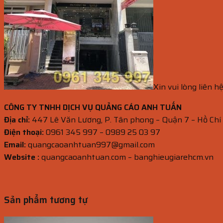
Xin vui lòng liên h
CÔNG TY TNHH DỊCH VỤ QUẢNG CÁO ANH TUẤN
Địa chỉ:
447 Lê Văn Lương, P. Tân phong – Quận 7 – Hồ Chí
Điện thoại:
0961 345 997 – 0989 25 03 97
Email:
quangcaoanhtuan997@gmail.com
Website :
quangcaoanhtuan.com – banghieugiarehcm.vn
Sản phẩm tương tự