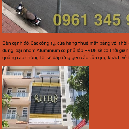
Bên cạnh đó. Các công ty, cửa hàng thuê mặt bằng với thời
dụng loại nhôm Aluminium có phủ lớp PVDF sẽ có thời gian
quảng cáo chúng tôi sẽ đáp ứng yêu cầu của quý khách về th