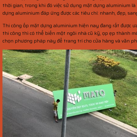
thời gian, trong khi đó việc sử dụng mặt dựng aluminium là
dựng aluminium đáp ứng được các tiêu chí: nhanh, đẹp, sang
Thi công ốp mặt dựng aluminium hiện nay đang rất được ưa ch
thi công thì có thể biến một ngôi nhà cũ kỹ, ọp ẹp thành 
chọn phương pháp này để trang trí cho cửa hàng và văn p