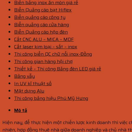
Biển bảng inox ăn mòn giá rẻ
Biển Quảng cáo bạt Hiflex
Biển quảng cáo công ty
Biển quảng cáo cửa hàng
Biển Quảng cáo hộp đèn
Cắt CNC ALU – MICA – MDF
Cắt laser kim loại – sắt – inox
Thi công biển QC chữ nổi inox-Đồng
Thi công gian hàng hội chợ
Thiết kế – Thi công Bảng đèn LED giá rẻ
Bảng vẫy
In UV kĩ thuật số
Mặt dựng Alu
Thi công bảng hiệu Phú Mỹ Hưng
Mô tả
Hiện nay, để thực hiện một chiến lược kinh doanh thì việc c
nhiên, hợp đồng thuê nhà giữa doanh nghiệp và chủ nhà thư