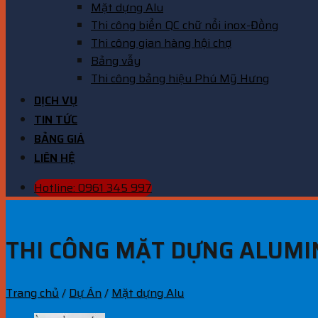
Mặt dựng Alu
Thi công biển QC chữ nổi inox-Đồng
Thi công gian hàng hội chợ
Bảng vẫy
Thi công bảng hiệu Phú Mỹ Hưng
DỊCH VỤ
TIN TỨC
BẢNG GIÁ
LIÊN HỆ
Hotline: 0961 345 997
THI CÔNG MẶT DỰNG ALUMI
Trang chủ
/
Dự Án
/
Mặt dựng Alu