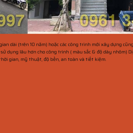
 gian dài (trên 10 năm) hoặc các công trình mới xây dựng c
 sử dụng lâu hơn cho công trình ( màu sắc & độ dày nhôm) D
ời gian, mỹ thuật, độ bền, an toàn và tiết kiệm.