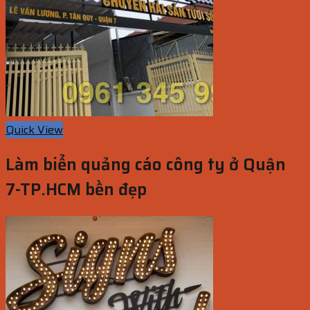
Quick View
Làm biển quảng cáo công ty ở Quận
7-TP.HCM bền đẹp