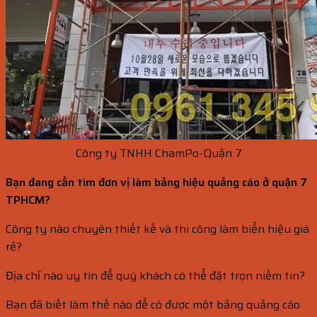
Công ty TNHH ChamPo-Quận 7
Bạn đang cần tìm đơn vị làm bảng hiệu quảng cáo ở quận 7
TPHCM?
Công ty nào chuyên thiết kế và thi công làm biển hiệu giá
rẻ?
Địa chỉ nào uy tín để quý khách có thể đặt trọn niềm tin?
Bạn đã biết làm thế nào để có được một bảng quảng cáo