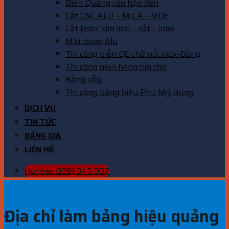
Biển Quảng cáo hộp đèn
Cắt CNC ALU – MICA – MDF
Cắt laser kim loại – sắt – inox
Mặt dựng Alu
Thi công biển QC chữ nổi inox-Đồng
Thi công gian hàng hội chợ
Bảng vẫy
Thi công bảng hiệu Phú Mỹ Hưng
DỊCH VỤ
TIN TỨC
BẢNG GIÁ
LIÊN HỆ
Hotline: 0961 345 997
Địa chỉ làm bảng hiệu quảng