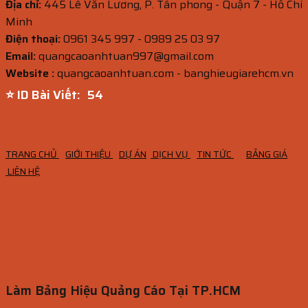
Địa chỉ:
445 Lê Văn Lương, P. Tân phong - Quận 7 - Hồ Chí
Minh
Điện thoại:
0961 345 997 - 0989 25 03 97
Email:
quangcaoanhtuan997@gmail.com
Website :
quangcaoanhtuan.com - banghieugiarehcm.vn
⭐ ID Bài Viết:
52
TRANG CHỦ
GIỚI THIỆU
DỰ ÁN
DỊCH VỤ
TIN TỨC
BẢNG GIÁ
LIÊN HỆ
Làm Bảng Hiệu Quảng Cáo Tại TP.HCM