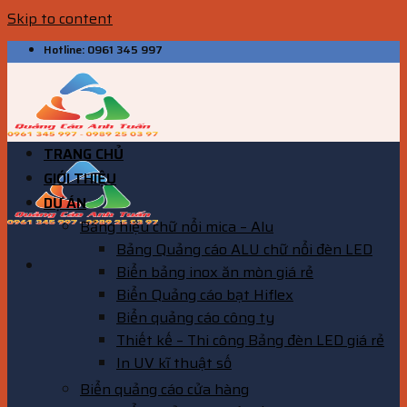
Skip to content
Hotline: 0961 345 997
TRANG CHỦ
GIỚI THIỆU
DỰ ÁN
Bảng hiệu chữ nổi mica – Alu
Bảng Quảng cáo ALU chữ nổi đèn LED
Biển bảng inox ăn mòn giá rẻ
Biển Quảng cáo bạt Hiflex
Biển quảng cáo công ty
Thiết kế – Thi công Bảng đèn LED giá rẻ
In UV kĩ thuật số
Biển quảng cáo cửa hàng