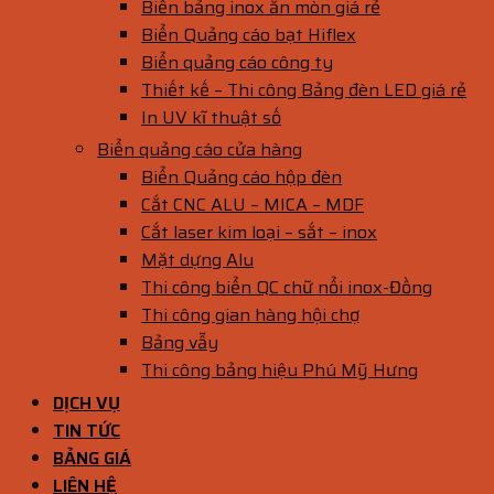
Biển bảng inox ăn mòn giá rẻ
Biển Quảng cáo bạt Hiflex
Biển quảng cáo công ty
Thiết kế – Thi công Bảng đèn LED giá rẻ
In UV kĩ thuật số
Biển quảng cáo cửa hàng
Biển Quảng cáo hộp đèn
Cắt CNC ALU – MICA – MDF
Cắt laser kim loại – sắt – inox
Mặt dựng Alu
Thi công biển QC chữ nổi inox-Đồng
Thi công gian hàng hội chợ
Bảng vẫy
Thi công bảng hiệu Phú Mỹ Hưng
DỊCH VỤ
TIN TỨC
BẢNG GIÁ
LIÊN HỆ