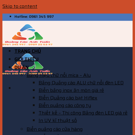
Skip to content
Hotline: 0961 345 997
TRANG CHỦ
GIỚI THIỆU
DỰ ÁN
Bảng hiệu chữ nổi mica – Alu
Bảng Quảng cáo ALU chữ nổi đèn LED
Biển bảng inox ăn mòn giá rẻ
Biển Quảng cáo bạt Hiflex
Biển quảng cáo công ty
Thiết kế – Thi công Bảng đèn LED giá rẻ
In UV kĩ thuật số
Biển quảng cáo cửa hàng