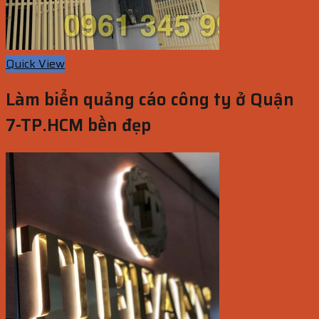
Quick View
Làm biển quảng cáo công ty ở Quận
7-TP.HCM bền đẹp