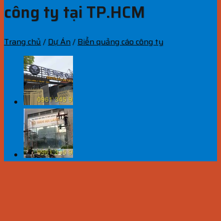
công ty tại TP.HCM
Trang chủ
/
Dự Án
/
Biển quảng cáo công ty