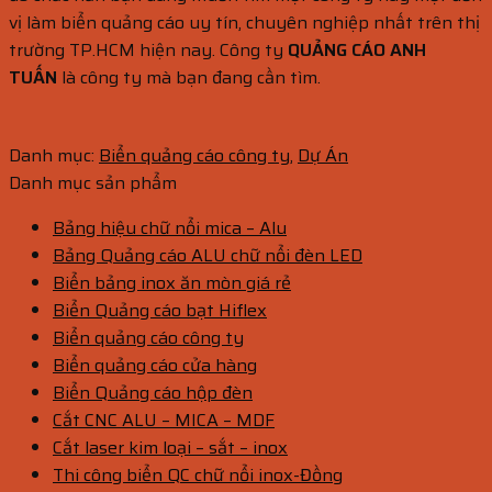
vị làm biển quảng cáo uy tín, chuyên nghiệp nhất trên thị
trường TP.HCM hiện nay. Công ty
QUẢNG CÁO ANH
TUẤN
là công ty mà bạn đang cần tìm.
Danh mục:
Biển quảng cáo công ty
,
Dự Án
Danh mục sản phẩm
Bảng hiệu chữ nổi mica – Alu
Bảng Quảng cáo ALU chữ nổi đèn LED
Biển bảng inox ăn mòn giá rẻ
Biển Quảng cáo bạt Hiflex
Biển quảng cáo công ty
Biển quảng cáo cửa hàng
Biển Quảng cáo hộp đèn
Cắt CNC ALU – MICA – MDF
Cắt laser kim loại – sắt – inox
Thi công biển QC chữ nổi inox-Đồng