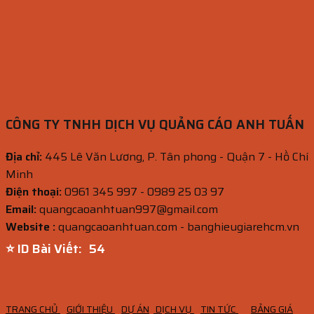
CÔNG TY TNHH DỊCH VỤ QUẢNG CÁO ANH TUẤN
Địa chỉ:
445 Lê Văn Lương, P. Tân phong - Quận 7 - Hồ Chí
Minh
Điện thoại:
0961 345 997 - 0989 25 03 97
Email:
quangcaoanhtuan997@gmail.com
Website :
quangcaoanhtuan.com - banghieugiarehcm.vn
⭐ ID Bài Viết:
53
TRANG CHỦ
GIỚI THIỆU
DỰ ÁN
DỊCH VỤ
TIN TỨC
BẢNG GIÁ