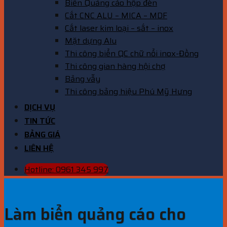
Biển Quảng cáo hộp đèn
Cắt CNC ALU – MICA – MDF
Cắt laser kim loại – sắt – inox
Mặt dựng Alu
Thi công biển QC chữ nổi inox-Đồng
Thi công gian hàng hội chợ
Bảng vẫy
Thi công bảng hiệu Phú Mỹ Hưng
DỊCH VỤ
TIN TỨC
BẢNG GIÁ
LIÊN HỆ
Hotline: 0961 345 997
Làm biển quảng cáo cho