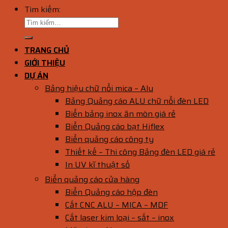
Tìm kiếm:
TRANG CHỦ
GIỚI THIỆU
DỰ ÁN
Bảng hiệu chữ nổi mica – Alu
Bảng Quảng cáo ALU chữ nổi đèn LED
Biển bảng inox ăn mòn giá rẻ
Biển Quảng cáo bạt Hiflex
Biển quảng cáo công ty
Thiết kế – Thi công Bảng đèn LED giá rẻ
In UV kĩ thuật số
Biển quảng cáo cửa hàng
Biển Quảng cáo hộp đèn
Cắt CNC ALU – MICA – MDF
Cắt laser kim loại – sắt – inox