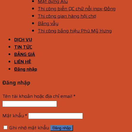
Mặt dựng Alu
Thi công biển QC chữ nổi inox-Đồng
Thi công gian hàng hội chợ
Bảng vẫy
Thi công bảng hiệu Phú Mỹ Hưng
DỊCH VỤ
TIN TỨC
BẢNG GIÁ
LIÊN HỆ
Đăng nhập
Đăng nhập
Tên tài khoản hoặc địa chỉ email
*
Mật khẩu
*
Ghi nhớ mật khẩu
Đăng nhập