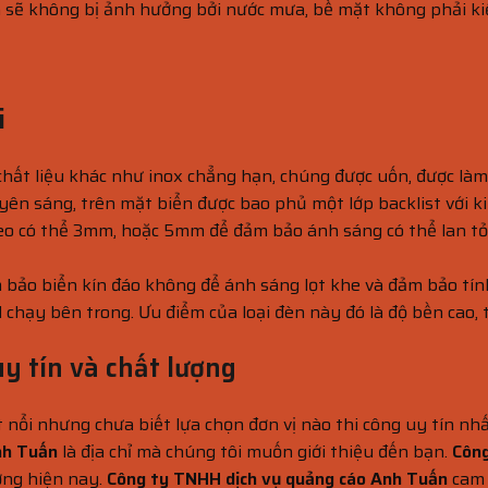
 sẽ không bị ảnh hưởng bởi nước mưa, bề mặt không phải kiểu
i
hất liệu khác như inox chẳng hạn, chúng được uốn, được làm
ên sáng, trên mặt biển được bao phủ một lớp backlist với k
eo có thể 3mm, hoặc 5mm để đảm bảo ánh sáng có thể lan tỏa
m bảo biển kín đáo không để ánh sáng lọt khe và đảm bảo tí
hạy bên trong. Ưu điểm của loại đèn này đó là độ bền cao, ti
uy tín và chất lượng
nổi nhưng chưa biết lựa chọn đơn vị nào thi công uy tín nhấ
nh Tuấn
là địa chỉ mà chúng tôi muốn giới thiệu đến bạn.
Công
ường hiện nay.
Công ty TNHH dịch vụ quảng cáo Anh Tuấn
cam 