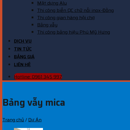
Mặt dựng Alu
Thi công biển QC chữ nổi inox-Đồng
Thi công gian hàng hội chợ
Bảng vẫy
Thi công bảng hiệu Phú Mỹ Hưng
DỊCH VỤ
TIN TỨC
BẢNG GIÁ
LIÊN HỆ
Hotline: 0961 345 997
Bảng vẫy mica
Trang chủ
/
Dự Án