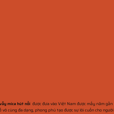
 vẫy mica hút nổi
được đưa vào Việt Nam được mấy năm gần đâ
 kế vô cùng đa dạng, phong phú tạo được sự lôi cuốn cho ngườ