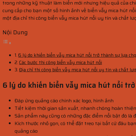
trong những kỹ thuật làm biển mới nhưng hiệu quả của chiế
cung cấp cho bạn một số hình ảnh về biển vẫy mica hút nổi 
một địa chỉ thi công biển vẫy mica hút nổi uy tín và chất l
Nội Dung
6 lý do khiến biển vẫy mica hút nổi trở thành sự lựa chọ
Các bước thi công biển vẫy mica hút nổi
Địa chỉ thi công biển vẫy mica hút nổi uy tín và chất lư
6 lý do khiến biển vẫy mica hút nổi trở
Đáp ứng quảng cáo chính xác logo, hình ảnh
Tiết kiệm thời gian sản xuất, nhanh chóng hoàn thi
Sản phẩm này cũng có những đặc điểm nổi bật đó là đ
Kích thước nhỏ gọn, có thể đặt treo tại bất cứ đâu b
quảng cáo