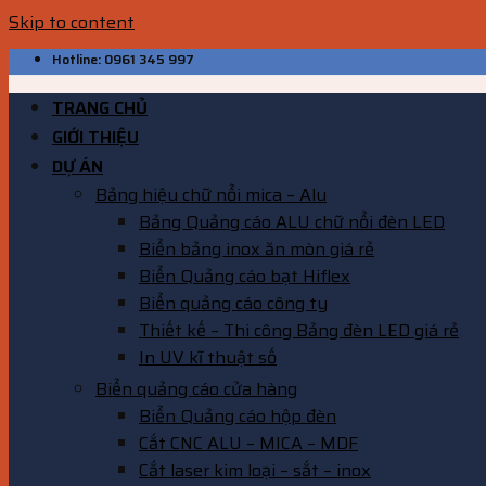
Skip to content
Hotline: 0961 345 997
TRANG CHỦ
GIỚI THIỆU
DỰ ÁN
Bảng hiệu chữ nổi mica – Alu
Bảng Quảng cáo ALU chữ nổi đèn LED
Biển bảng inox ăn mòn giá rẻ
Biển Quảng cáo bạt Hiflex
Biển quảng cáo công ty
Thiết kế – Thi công Bảng đèn LED giá rẻ
In UV kĩ thuật số
Biển quảng cáo cửa hàng
Biển Quảng cáo hộp đèn
Cắt CNC ALU – MICA – MDF
Cắt laser kim loại – sắt – inox