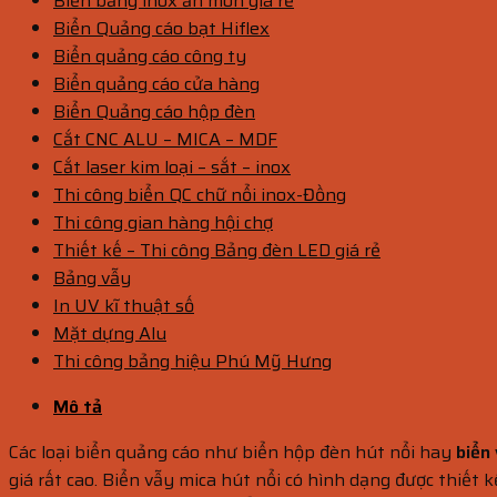
Biển bảng inox ăn mòn giá rẻ
Biển Quảng cáo bạt Hiflex
Biển quảng cáo công ty
Biển quảng cáo cửa hàng
Biển Quảng cáo hộp đèn
Cắt CNC ALU – MICA – MDF
Cắt laser kim loại – sắt – inox
Thi công biển QC chữ nổi inox-Đồng
Thi công gian hàng hội chợ
Thiết kế – Thi công Bảng đèn LED giá rẻ
Bảng vẫy
In UV kĩ thuật số
Mặt dựng Alu
Thi công bảng hiệu Phú Mỹ Hưng
Mô tả
Các loại biển quảng cáo như biển hộp đèn hút nổi hay
biển
giá rất cao. Biển vẫy mica hút nổi có hình dạng được thiết