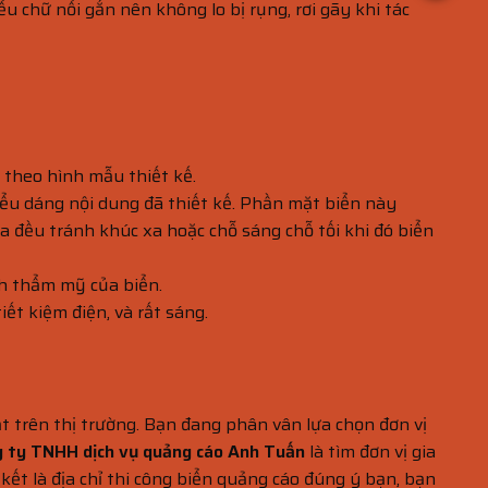
 chữ nổi gắn nên không lo bị rụng, rơi gãy khi tác
 theo hình mẫu thiết kế.
iểu dáng nội dung đã thiết kế. Phần mặt biển này
 đều tránh khúc xa hoặc chỗ sáng chỗ tối khi đó biển
nh thẩm mỹ của biển.
ết kiệm điện, và rất sáng.
t trên thị trường. Bạn đang phân vân lựa chọn đơn vị
 ty TNHH dịch vụ quảng cáo Anh Tuấn
là tìm đơn vị gia
kết là địa chỉ thi công biển quảng cáo đúng ý bạn, bạn