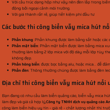
Với cấu trúc dạng hộp như vậy nên đèn lắp trong biển
động bởi ngoại cảnh môi trường.
Với giá thành rất rẻ, giúp tiết kiệm phí đầu tư
Các bước thi công biển vẫy mica hút nổ
Phần khung
: Phần khung được làm bằng sắt hoặc các c
Phần mặt biển
: Phần mặt biển được làm bằng mica xuy
thường làm bằng 2 lớp mica với độ dày mỗi lớp tùy th
không đẹp.
Phần hông biển
: được bọc bằng alu, hoặc mica… để đả
Phần đèn
: Thông thường chúng được làm bằng đèn led c
Địa chỉ thi công biển vẫy mica hút nổi 
Bạn đang có nhu cầu làm biển quảng cáo, biển vẫy mica hút 
làm đẹp và giá cả hợp lý,
Công ty TNHH dịch vụ quảng cáo A
công làm biển hiệu uy tín – giá rẻ – chất lượng nhất thị tr