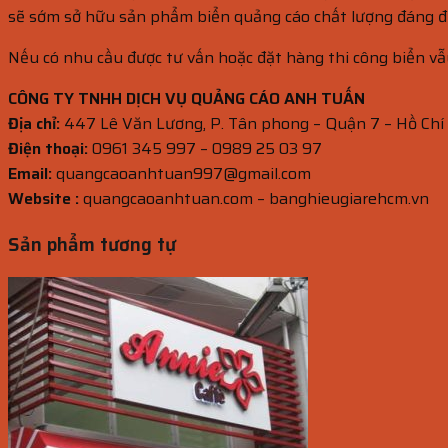
sẽ sớm sở hữu sản phẩm biển quảng cáo chất lượng đáng đ
Nếu có nhu cầu được tư vấn hoặc đặt hàng thi công biển vẫy
CÔNG TY TNHH DỊCH VỤ QUẢNG CÁO ANH TUẤN
Địa chỉ:
447 Lê Văn Lương, P. Tân phong – Quận 7 – Hồ Chí
Điện thoại:
0961 345 997 – 0989 25 03 97
Email:
quangcaoanhtuan997@gmail.com
Website :
quangcaoanhtuan.com – banghieugiarehcm.vn
Sản phẩm tương tự