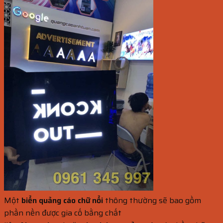
Một
biển quảng cáo chữ nổi
thông thường sẽ bao gồm
phần nền được gia cố bằng chất