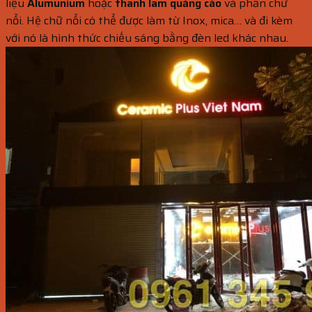
liệu
Alumunium
hoặc
thanh lam quảng cáo
và phần chữ
nổi. Hệ chữ nổi có thể được làm từ Inox, mica… và đi kèm
với nó là hình thức chiếu sáng bằng đèn led khác nhau.