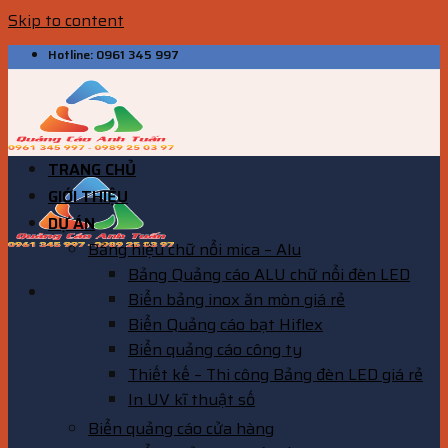
Skip to content
Hotline: 0961 345 997
TRANG CHỦ
GIỚI THIỆU
DỰ ÁN
Bảng hiệu chữ nổi mica – Alu
Bảng Quảng cáo ALU chữ nổi đèn LED
Biển bảng inox ăn mòn giá rẻ
Biển Quảng cáo bạt Hiflex
Biển quảng cáo công ty
Thiết kế – Thi công Bảng đèn LED giá rẻ
In UV kĩ thuật số
Biển quảng cáo cửa hàng