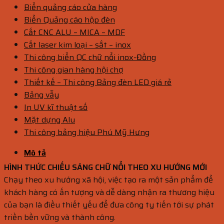
Biển quảng cáo cửa hàng
Biển Quảng cáo hộp đèn
Cắt CNC ALU – MICA – MDF
Cắt laser kim loại – sắt – inox
Thi công biển QC chữ nổi inox-Đồng
Thi công gian hàng hội chợ
Thiết kế – Thi công Bảng đèn LED giá rẻ
Bảng vẫy
In UV kĩ thuật số
Mặt dựng Alu
Thi công bảng hiệu Phú Mỹ Hưng
Mô tả
HÌNH THỨC CHIẾU SÁNG CHỮ NỔI THEO XU HƯỚNG MỚI
Chạy theo xu hướng xã hội, việc tạo ra một sản phẩm để
khách hàng có ấn tượng và dễ dàng nhận ra thương hiệu
của bạn là điều thiết yếu để đưa công ty tiến tới sự phát
triền bền vững và thành công.