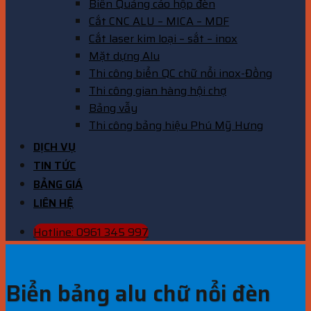
Biển Quảng cáo hộp đèn
Cắt CNC ALU – MICA – MDF
Cắt laser kim loại – sắt – inox
Mặt dựng Alu
Thi công biển QC chữ nổi inox-Đồng
Thi công gian hàng hội chợ
Bảng vẫy
Thi công bảng hiệu Phú Mỹ Hưng
DỊCH VỤ
TIN TỨC
BẢNG GIÁ
LIÊN HỆ
Hotline: 0961 345 997
Biển bảng alu chữ nổi đèn