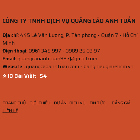
CÔNG TY TNHH DỊCH VỤ QUẢNG CÁO ANH TUẤN
Địa chỉ:
445 Lê Văn Lương, P. Tân phong - Quận 7 - Hồ Chí
Minh
Điện thoại:
0961 345 997 - 0989 25 03 97
Email:
quangcaoanhtuan997@gmail.com
Website :
quangcaoanhtuan.com - banghieugiarehcm.vn
⭐ ID Bài Viết:
53
TRANG CHỦ
GIỚI THIỆU
DỰ ÁN
DỊCH VỤ
TIN TỨC
BẢNG GIÁ
LIÊN HỆ