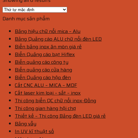
Showing all 6 results
Danh mục sản phẩm
Bảng hiệu chữ nổi mica – Alu
Bảng Quảng cáo ALU chữ nổi đèn LED
Biển bảng inox ăn mòn giá rẻ
Biển Quảng cáo bạt Hiflex
Biển quảng cáo công ty
Biển quảng cáo cửa hàng
Biển Quảng cáo hộp đèn
Cắt CNC ALU – MICA – MDF
Cắt laser kim loại – sắt – inox
Thi công biển QC chữ nổi inox-Đồng
Thi công gian hàng hội chợ
Thiết kế – Thi công Bảng đèn LED giá rẻ
Bảng vẫy
In UV kĩ thuật số