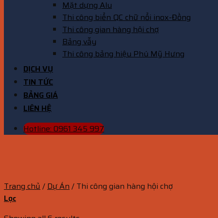
Mặt dựng Alu
Thi công biển QC chữ nổi inox-Đồng
Thi công gian hàng hội chợ
Bảng vẫy
Thi công bảng hiệu Phú Mỹ Hưng
DỊCH VỤ
TIN TỨC
BẢNG GIÁ
LIÊN HỆ
Hotline: 0961 345 997
Trang chủ
/
Dự Án
/
Thi công gian hàng hội chợ
Lọc