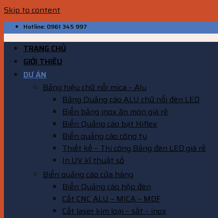
Skip to content
Hotline: 0961 345 997
TRANG CHỦ
GIỚI THIỆU
DỰ ÁN
Bảng hiệu chữ nổi mica – Alu
Bảng Quảng cáo ALU chữ nổi đèn LED
Biển bảng inox ăn mòn giá rẻ
Biển Quảng cáo bạt Hiflex
Biển quảng cáo công ty
Thiết kế – Thi công Bảng đèn LED giá rẻ
In UV kĩ thuật số
Biển quảng cáo cửa hàng
Biển Quảng cáo hộp đèn
Cắt CNC ALU – MICA – MDF
Cắt laser kim loại – sắt – inox