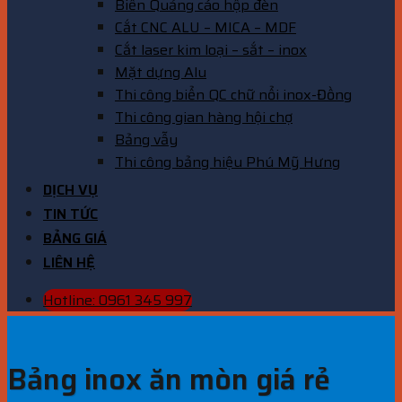
Biển Quảng cáo hộp đèn
Cắt CNC ALU – MICA – MDF
Cắt laser kim loại – sắt – inox
Mặt dựng Alu
Thi công biển QC chữ nổi inox-Đồng
Thi công gian hàng hội chợ
Bảng vẫy
Thi công bảng hiệu Phú Mỹ Hưng
DỊCH VỤ
TIN TỨC
BẢNG GIÁ
LIÊN HỆ
Hotline: 0961 345 997
Bảng inox ăn mòn giá rẻ