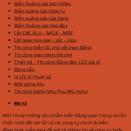
Biển Quảng cáo bạt Hiflex
Biển quảng cáo công ty
Biển quảng cáo cửa hàng
Biển Quảng cáo hộp đèn
Cắt CNC ALU – MICA – MDF
Cắt laser kim loại – sắt – inox
Thi công biển QC chữ nổi inox-Đồng
Thi công gian hàng hội chợ
Thiết kế – Thi công Bảng đèn LED giá rẻ
Bảng vẫy
In UV kĩ thuật số
Mặt dựng Alu
Thi công bảng hiệu Phú Mỹ Hưng
Mô tả
Một trong những sản phẩm biển bảng quan trọng và cần
thiết nhất đối với tất cả các công ty chính là biển
đồng hoặc biển inox để mô tả thông tin về công ty hoặc