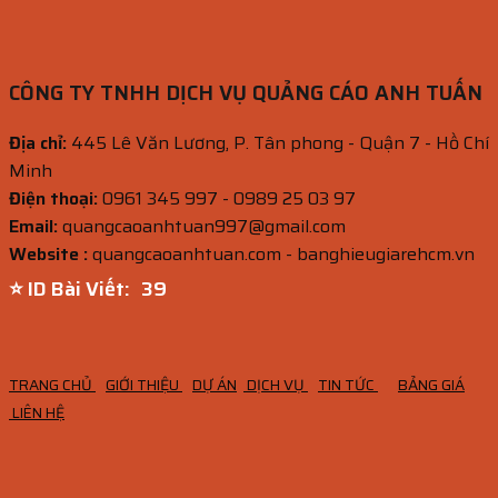
CÔNG TY TNHH DỊCH VỤ QUẢNG CÁO ANH TUẤN
Địa chỉ:
445 Lê Văn Lương, P. Tân phong - Quận 7 - Hồ Chí
Minh
Điện thoại:
0961 345 997 - 0989 25 03 97
Email:
quangcaoanhtuan997@gmail.com
Website :
quangcaoanhtuan.com - banghieugiarehcm.vn
⭐ ID Bài Viết:
38
TRANG CHỦ
GIỚI THIỆU
DỰ ÁN
DỊCH VỤ
TIN TỨC
BẢNG GIÁ
LIÊN HỆ