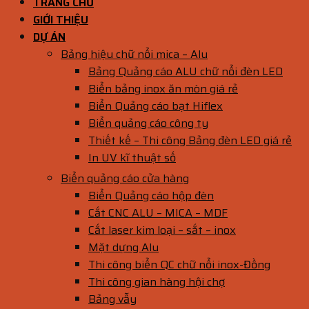
TRANG CHỦ
GIỚI THIỆU
DỰ ÁN
Bảng hiệu chữ nổi mica – Alu
Bảng Quảng cáo ALU chữ nổi đèn LED
Biển bảng inox ăn mòn giá rẻ
Biển Quảng cáo bạt Hiflex
Biển quảng cáo công ty
Thiết kế – Thi công Bảng đèn LED giá rẻ
In UV kĩ thuật số
Biển quảng cáo cửa hàng
Biển Quảng cáo hộp đèn
Cắt CNC ALU – MICA – MDF
Cắt laser kim loại – sắt – inox
Mặt dựng Alu
Thi công biển QC chữ nổi inox-Đồng
Thi công gian hàng hội chợ
Bảng vẫy