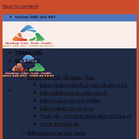
Skip to content
Hotline: 0961 345 997
TRANG CHỦ
GIỚI THIỆU
DỰ ÁN
Bảng hiệu chữ nổi mica – Alu
Bảng Quảng cáo ALU chữ nổi đèn LED
Biển bảng inox ăn mòn giá rẻ
Biển Quảng cáo bạt Hiflex
Biển quảng cáo công ty
Thiết kế – Thi công Bảng đèn LED giá rẻ
In UV kĩ thuật số
Biển quảng cáo cửa hàng