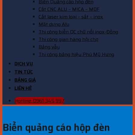
Biển Quảng cáo hộp đèn
Cắt CNC ALU – MICA – MDF
Cắt laser kim loại – sắt – inox
Mặt dựng Alu
Thi công biển QC chữ nổi inox-Đồng
Thi công gian hàng hội chợ
Bảng vẫy
Thi công bảng hiệu Phú Mỹ Hưng
DỊCH VỤ
TIN TỨC
BẢNG GIÁ
LIÊN HỆ
Hotline: 0961 345 997
Biển quảng cáo hộp đèn