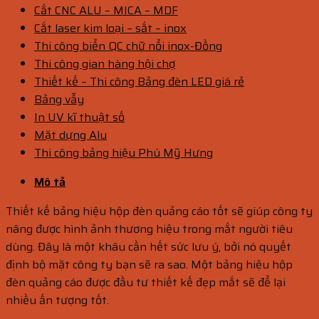
Cắt CNC ALU – MICA – MDF
Cắt laser kim loại – sắt – inox
Thi công biển QC chữ nổi inox-Đồng
Thi công gian hàng hội chợ
Thiết kế – Thi công Bảng đèn LED giá rẻ
Bảng vẫy
In UV kĩ thuật số
Mặt dựng Alu
Thi công bảng hiệu Phú Mỹ Hưng
Mô tả
Thiết kế bảng hiệu hộp đèn quảng cáo tốt sẽ giúp công ty
nâng được hình ảnh thương hiệu trong mắt người tiêu
dùng. Đây là một khâu cần hết sức lưu ý, bởi nó quyết
định bộ mặt công ty bạn sẽ ra sao. Một bảng hiệu hộp
đèn quảng cáo được đầu tư thiết kế đẹp mắt sẽ để lại
nhiều ấn tượng tốt.