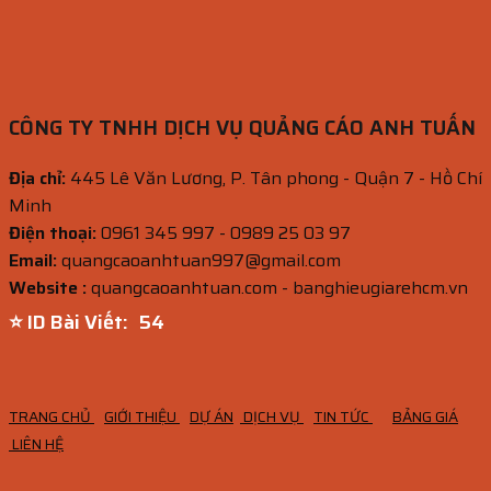
CÔNG TY TNHH DỊCH VỤ QUẢNG CÁO ANH TUẤN
Địa chỉ:
445 Lê Văn Lương, P. Tân phong - Quận 7 - Hồ Chí
Minh
Điện thoại:
0961 345 997 - 0989 25 03 97
Email:
quangcaoanhtuan997@gmail.com
Website :
quangcaoanhtuan.com - banghieugiarehcm.vn
⭐ ID Bài Viết:
52
TRANG CHỦ
GIỚI THIỆU
DỰ ÁN
DỊCH VỤ
TIN TỨC
BẢNG GIÁ
LIÊN HỆ