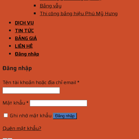
Bảng vẫy
Thi công bảng hiệu Phú Mỹ Hưng
DỊCH VỤ
TIN TỨC
BẢNG GIÁ
LIÊN HỆ
Đăng nhập
Đăng nhập
Tên tài khoản hoặc địa chỉ email
*
Mật khẩu
*
Ghi nhớ mật khẩu
Đăng nhập
Quên mật khẩu?