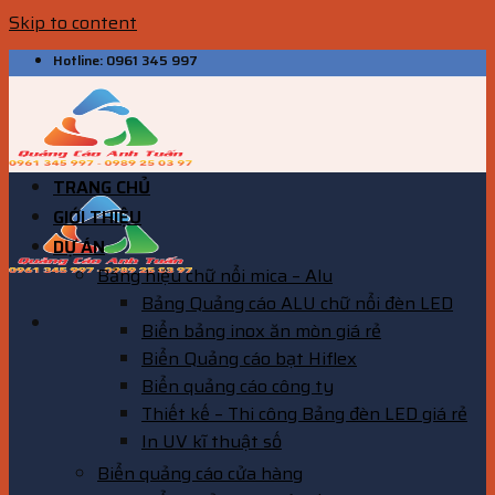
Skip to content
Hotline: 0961 345 997
TRANG CHỦ
GIỚI THIỆU
DỰ ÁN
Bảng hiệu chữ nổi mica – Alu
Bảng Quảng cáo ALU chữ nổi đèn LED
Biển bảng inox ăn mòn giá rẻ
Biển Quảng cáo bạt Hiflex
Biển quảng cáo công ty
Thiết kế – Thi công Bảng đèn LED giá rẻ
In UV kĩ thuật số
Biển quảng cáo cửa hàng