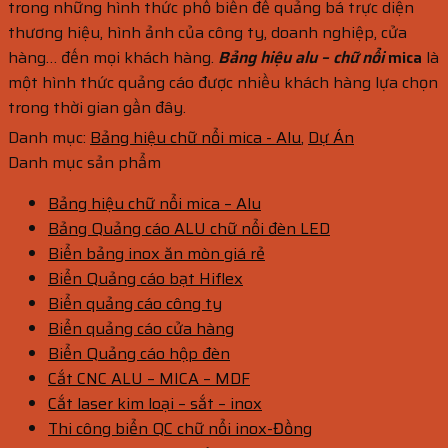
trong những hình thức phổ biến để quảng bá trực diện
thương hiệu, hình ảnh của công ty, doanh nghiệp, cửa
hàng… đến mọi khách hàng.
Bảng hiệu alu – chữ nổi
mica
là
một hình thức quảng cáo được nhiều khách hàng lựa chọn
trong thời gian gần đây.
Danh mục:
Bảng hiệu chữ nổi mica - Alu
,
Dự Án
Danh mục sản phẩm
Bảng hiệu chữ nổi mica – Alu
Bảng Quảng cáo ALU chữ nổi đèn LED
Biển bảng inox ăn mòn giá rẻ
Biển Quảng cáo bạt Hiflex
Biển quảng cáo công ty
Biển quảng cáo cửa hàng
Biển Quảng cáo hộp đèn
Cắt CNC ALU – MICA – MDF
Cắt laser kim loại – sắt – inox
Thi công biển QC chữ nổi inox-Đồng