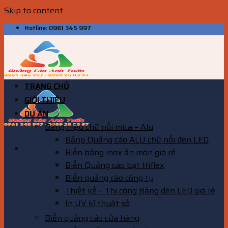
Skip to content
Hotline: 0961 345 997
TRANG CHỦ
GIỚI THIỆU
DỰ ÁN
Bảng hiệu chữ nổi mica – Alu
Bảng Quảng cáo ALU chữ nổi đèn LED
Biển bảng inox ăn mòn giá rẻ
Biển Quảng cáo bạt Hiflex
Biển quảng cáo công ty
Thiết kế – Thi công Bảng đèn LED giá rẻ
In UV kĩ thuật số
Biển quảng cáo cửa hàng