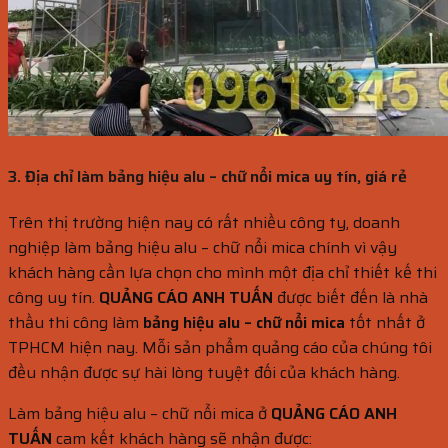
3. Địa chỉ làm bảng hiệu alu – chữ nổi mica uy tín, giá rẻ
Trên thị trường hiện nay có rất nhiều công ty, doanh
nghiệp làm bảng hiệu alu – chữ nổi mica chính vì vậy
khách hàng cần lựa chọn cho mình một địa chỉ thiết kế thi
công uy tín.
QUẢNG CÁO ANH TUẤN
được biết đến là nhà
thầu thi công làm
bảng hiệu alu – chữ nổi mica
tốt nhất ở
TPHCM hiện nay. Mỗi sản phẩm quảng cáo của chúng tôi
đều nhận được sự hài lòng tuyệt đối của khách hàng.
Làm bảng hiệu alu – chữ nổi mica ở
QUẢNG CÁO ANH
TUẤN
cam kết khách hàng sẽ nhận được: