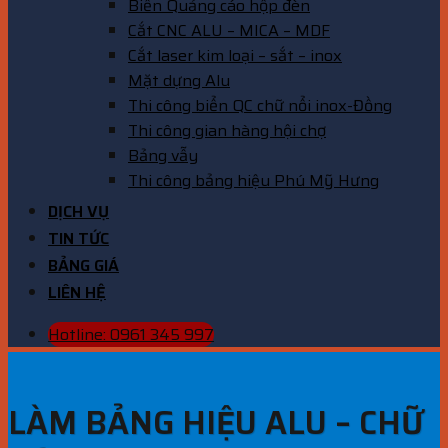
Biển Quảng cáo hộp đèn
Cắt CNC ALU – MICA – MDF
Cắt laser kim loại – sắt – inox
Mặt dựng Alu
Thi công biển QC chữ nổi inox-Đồng
Thi công gian hàng hội chợ
Bảng vẫy
Thi công bảng hiệu Phú Mỹ Hưng
DỊCH VỤ
TIN TỨC
BẢNG GIÁ
LIÊN HỆ
Hotline: 0961 345 997
LÀM BẢNG HIỆU ALU – CHỮ