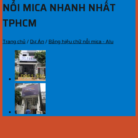
NỔI MICA NHANH NHẤT
TPHCM
Trang chủ
/
Dự Án
/
Bảng hiệu chữ nổi mica - Alu