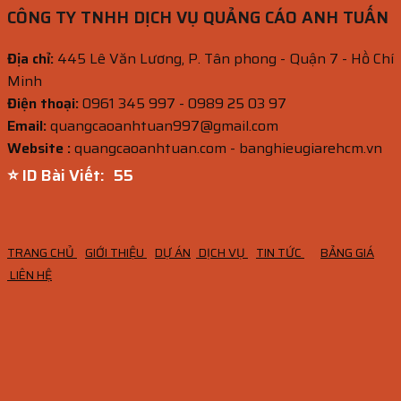
CÔNG TY TNHH DỊCH VỤ QUẢNG CÁO ANH TUẤN
Địa chỉ:
445 Lê Văn Lương, P. Tân phong - Quận 7 - Hồ Chí
Minh
Điện thoại:
0961 345 997 - 0989 25 03 97
Email:
quangcaoanhtuan997@gmail.com
Website :
quangcaoanhtuan.com - banghieugiarehcm.vn
⭐ ID Bài Viết:
53
TRANG CHỦ
GIỚI THIỆU
DỰ ÁN
DỊCH VỤ
TIN TỨC
BẢNG GIÁ
LIÊN HỆ