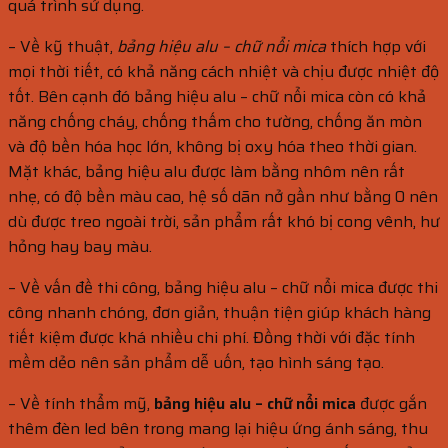
quá trình sử dụng.
– Về kỹ thuật,
bảng hiệu alu – chữ nổi mica
thích hợp với
mọi thời tiết, có khả năng cách nhiệt và chịu được nhiệt độ
tốt. Bên cạnh đó bảng hiệu alu – chữ nổi mica còn có khả
năng chống cháy, chống thấm cho tường, chống ăn mòn
và độ bền hóa học lớn, không bị oxy hóa theo thời gian.
Mặt khác, bảng hiệu alu được làm bằng nhôm nên rất
nhẹ, có độ bền màu cao, hệ số dãn nở gần như bằng 0 nên
dù được treo ngoài trời, sản phẩm rất khó bị cong vênh, hư
hỏng hay bay màu.
– Về vấn đề thi công, bảng hiệu alu – chữ nổi mica được thi
công nhanh chóng, đơn giản, thuận tiện giúp khách hàng
tiết kiệm được khá nhiều chi phí. Đồng thời với đặc tính
mềm dẻo nên sản phẩm dễ uốn, tạo hình sáng tạo.
– Về tính thẩm mỹ,
bảng hiệu alu – chữ nổi mica
được gắn
thêm đèn led bên trong mang lại hiệu ứng ánh sáng, thu