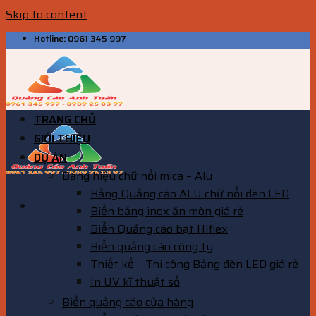
Skip to content
Hotline: 0961 345 997
TRANG CHỦ
GIỚI THIỆU
DỰ ÁN
Bảng hiệu chữ nổi mica – Alu
Bảng Quảng cáo ALU chữ nổi đèn LED
Biển bảng inox ăn mòn giá rẻ
Biển Quảng cáo bạt Hiflex
Biển quảng cáo công ty
Thiết kế – Thi công Bảng đèn LED giá rẻ
In UV kĩ thuật số
Biển quảng cáo cửa hàng