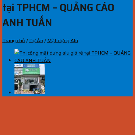
tại TPHCM – QUẢNG CÁO
ANH TUẤN
Trang chủ
/
Dự Án
/
Mặt dựng Alu