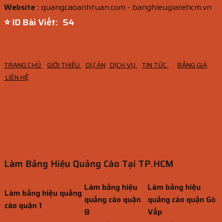
Website :
quangcaoanhtuan.com - banghieugiarehcm.vn
⭐ ID Bài Viết:
53
TRANG CHỦ
GIỚI THIỆU
DỰ ÁN
DỊCH VỤ
TIN TỨC
BẢNG GIÁ
LIÊN HỆ
Làm Bảng Hiệu Quảng Cáo Tại TP.HCM
Làm bảng hiệu
Làm bảng hiệu
Làm bảng hiệu quảng
quảng cáo quận
quảng cáo quận Gò
cáo quận 1
8
Vấp