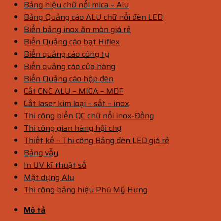
Bảng hiệu chữ nổi mica – Alu
Bảng Quảng cáo ALU chữ nổi đèn LED
Biển bảng inox ăn mòn giá rẻ
Biển Quảng cáo bạt Hiflex
Biển quảng cáo công ty
Biển quảng cáo cửa hàng
Biển Quảng cáo hộp đèn
Cắt CNC ALU – MICA – MDF
Cắt laser kim loại – sắt – inox
Thi công biển QC chữ nổi inox-Đồng
Thi công gian hàng hội chợ
Thiết kế – Thi công Bảng đèn LED giá rẻ
Bảng vẫy
In UV kĩ thuật số
Mặt dựng Alu
Thi công bảng hiệu Phú Mỹ Hưng
Mô tả