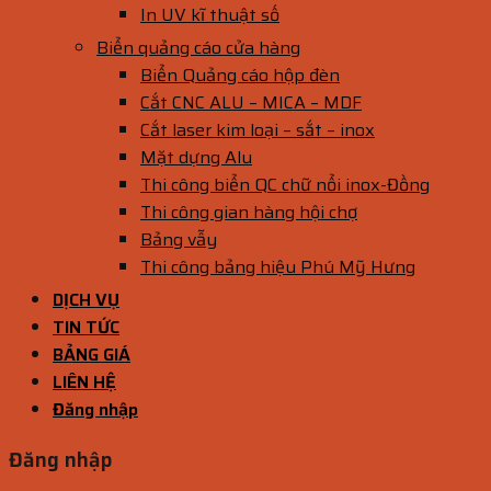
In UV kĩ thuật số
Biển quảng cáo cửa hàng
Biển Quảng cáo hộp đèn
Cắt CNC ALU – MICA – MDF
Cắt laser kim loại – sắt – inox
Mặt dựng Alu
Thi công biển QC chữ nổi inox-Đồng
Thi công gian hàng hội chợ
Bảng vẫy
Thi công bảng hiệu Phú Mỹ Hưng
DỊCH VỤ
TIN TỨC
BẢNG GIÁ
LIÊN HỆ
Đăng nhập
Đăng nhập