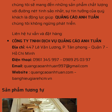
chúng tôi sẽ mang đến những sản phẩm chất lượng
với đường nét tinh sảo nhất, sự tin tưởng của quý
khách là động lực giúp
QUẢNG CÁO ANH TUẤN
chúng tôi không ngừng phát triển.
Liên hệ tư vấn và đặt hàng:
CÔNG TY TNHH DỊCH VỤ QUẢNG CÁO ANH TUẤN
Địa chỉ:
447 Lê Văn Lương, P. Tân phong – Quận 7 –
Hồ Chí Minh
Điện thoại:
0961 345 997 – 0989 25 03 97
Email:
quangcaoanhtuan997@gmail.com
Website :
quangcaoanhtuan.com –
banghieugiarehcm.vn
Sản phẩm tương tự