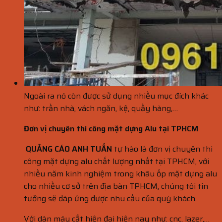
Ngoài ra nó còn được sử dụng nhiều mục đích khác
như: trần nhà, vách ngăn, kệ, quầy hàng,…
Đơn vị chuyên thi công mặt dựng Alu tại TPHCM
QUẢNG CÁO ANH TUẤN
tự hào là đơn vị chuyên thi
công mặt dựng alu chất lượng nhất tại TPHCM, với
nhiều năm kinh nghiệm trong khâu ốp mặt dựng alu
cho nhiều cơ sở trên địa bàn TPHCM, chúng tôi tin
tưởng sẽ đáp ứng được nhu cầu của quý khách.
Với dàn máy cắt hiện đại hiện nay như: cnc, lazer,…