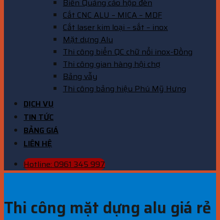
Biển Quảng cáo hộp đèn
Cắt CNC ALU – MICA – MDF
Cắt laser kim loại – sắt – inox
Mặt dựng Alu
Thi công biển QC chữ nổi inox-Đồng
Thi công gian hàng hội chợ
Bảng vẫy
Thi công bảng hiệu Phú Mỹ Hưng
DỊCH VỤ
TIN TỨC
BẢNG GIÁ
LIÊN HỆ
Hotline: 0961 345 997
Thi công mặt dựng alu giá rẻ