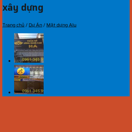
xây dựng
Trang chủ
/
Dự Án
/
Mặt dựng Alu