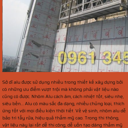
Sở dĩ alu được sử dụng nhiều trong thiết kế xây dựng bởi
có những ưu điểm vượt trội mà không phải vật liệu nào
cũng có được. Nhôm Alu cách âm, cách nhiệt tốt, siêu nhẹ,
siêu bền… Alu có màu sắc đa dạng, nhiều chủng loại, thích
ứng tốt với mọi điều kiện thời tiết. Về vệ sinh, nhôm alu dễ
bảo trì tẩy rửa, hiệu quả thẩm mỹ cao. Trong thi thông,
vật liệu này lại rất dễ thi công, dễ uốn tạo dáng thẩm mỹ