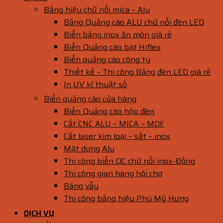
Bảng hiệu chữ nổi mica – Alu
Bảng Quảng cáo ALU chữ nổi đèn LED
Biển bảng inox ăn mòn giá rẻ
Biển Quảng cáo bạt Hiflex
Biển quảng cáo công ty
Thiết kế – Thi công Bảng đèn LED giá rẻ
In UV kĩ thuật số
Biển quảng cáo cửa hàng
Biển Quảng cáo hộp đèn
Cắt CNC ALU – MICA – MDF
Cắt laser kim loại – sắt – inox
Mặt dựng Alu
Thi công biển QC chữ nổi inox-Đồng
Thi công gian hàng hội chợ
Bảng vẫy
Thi công bảng hiệu Phú Mỹ Hưng
DỊCH VỤ