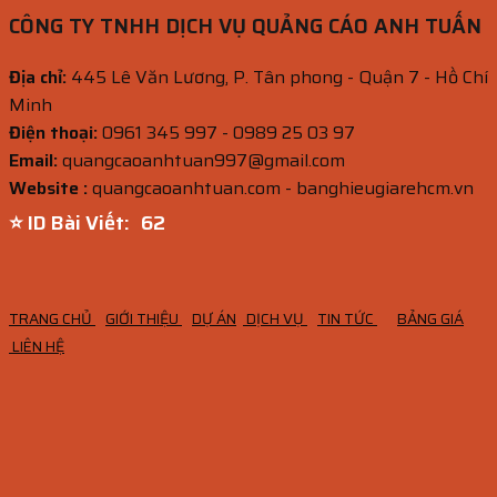
CÔNG TY TNHH DỊCH VỤ QUẢNG CÁO ANH TUẤN
Địa chỉ:
445 Lê Văn Lương, P. Tân phong - Quận 7 - Hồ Chí
Minh
Điện thoại:
0961 345 997 - 0989 25 03 97
Email:
quangcaoanhtuan997@gmail.com
Website :
quangcaoanhtuan.com - banghieugiarehcm.vn
⭐ ID Bài Viết:
61
TRANG CHỦ
GIỚI THIỆU
DỰ ÁN
DỊCH VỤ
TIN TỨC
BẢNG GIÁ
LIÊN HỆ