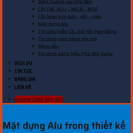
Biển Quảng cáo hộp đèn
Cắt CNC ALU – MICA – MDF
Cắt laser kim loại – sắt – inox
Mặt dựng Alu
Thi công biển QC chữ nổi inox-Đồng
Thi công gian hàng hội chợ
Bảng vẫy
Thi công bảng hiệu Phú Mỹ Hưng
DỊCH VỤ
TIN TỨC
BẢNG GIÁ
LIÊN HỆ
Hotline: 0961 345 997
Mặt dựng Alu trong thiết kế