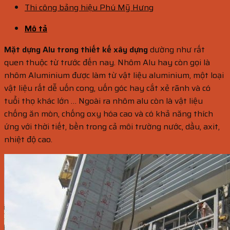
Thi công bảng hiệu Phú Mỹ Hưng
Mô tả
Mặt dựng Alu trong thiết kế xây dựng
dường như rất
quen thuộc từ trước đến nay. Nhôm Alu hay còn gọi là
nhôm Aluminium được làm từ vật liệu aluminium, một loại
vật liệu rất dễ uốn cong, uốn góc hay cắt xẻ rãnh và có
tuổi thọ khác lớn … Ngoài ra nhôm alu còn là vật liệu
chống ăn mòn, chống oxy hóa cao và có khả năng thích
ứng với thời tiết, bền trong cả môi trường nước, dầu, axit,
nhiệt độ cao.