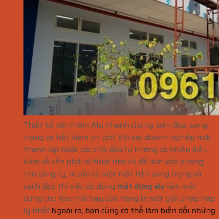
Thiết kế với nhôm Alu nhanh chóng, bền đẹp, sang
trọng và tiết kiệm chi phí. Với các doanh nghiệp mới
thành lập hoặc các chủ đầu tư không có nhiều điều
kiện về vốn phải đi thuê nhà cũ để làm văn phòng
cho công ty, muốn có một mặt tiền sang trọng và
sạch đẹp thì việc áp dụng
mặt dựng alu
làm mặt
dựng cho tòa nhà hay cửa hàng là một giải pháp hợp
lý nhất.
Ngoài ra, bạn cũng có thể làm biến đổi những