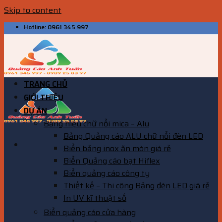
Skip to content
Hotline: 0961 345 997
TRANG CHỦ
GIỚI THIỆU
DỰ ÁN
Bảng hiệu chữ nổi mica – Alu
Bảng Quảng cáo ALU chữ nổi đèn LED
Biển bảng inox ăn mòn giá rẻ
Biển Quảng cáo bạt Hiflex
Biển quảng cáo công ty
Thiết kế – Thi công Bảng đèn LED giá rẻ
In UV kĩ thuật số
Biển quảng cáo cửa hàng