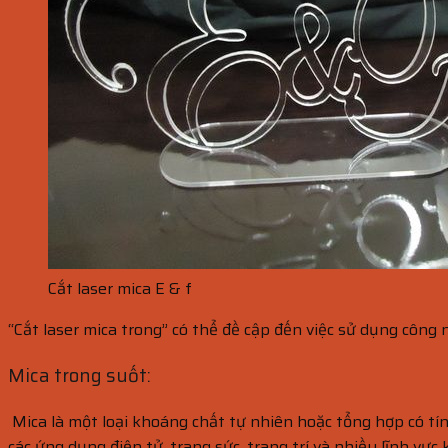
Cắt laser mica E & f
“Cắt laser mica trong” có thể đề cập đến việc sử dụng công n
Mica trong suốt:
Mica là một loại khoáng chất tự nhiên hoặc tổng hợp có tín
các ứng dụng điện tử, trang sức, trang trí và nhiều lĩnh v