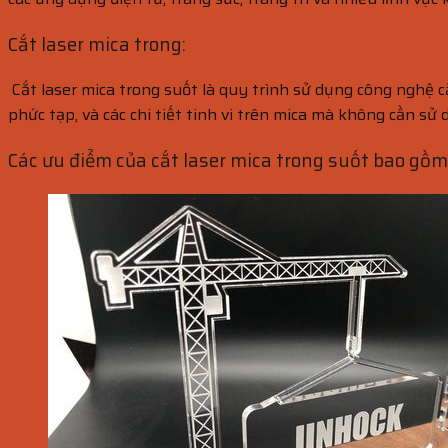
Cắt laser mica trong:
Cắt laser mica trong suốt là quy trình sử dụng công nghệ cắ
phức tạp, và các chi tiết tinh vi trên mica mà không cần s
Các ưu điểm của cắt laser mica trong suốt bao gồm