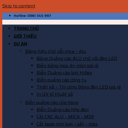
Skip to content
Hotline: 0961 345 997
TRANG CHỦ
GIỚI THIỆU
DỰ ÁN
Bảng hiệu chữ nổi mica – Alu
Bảng Quảng cáo ALU chữ nổi đèn LED
Biển bảng inox ăn mòn giá rẻ
Biển Quảng cáo bạt Hiflex
Biển quảng cáo công ty
Thiết kế – Thi công Bảng đèn LED giá rẻ
In UV kĩ thuật số
Biển quảng cáo cửa hàng
Biển Quảng cáo hộp đèn
Cắt CNC ALU – MICA – MDF
Cắt laser kim loại – sắt – inox