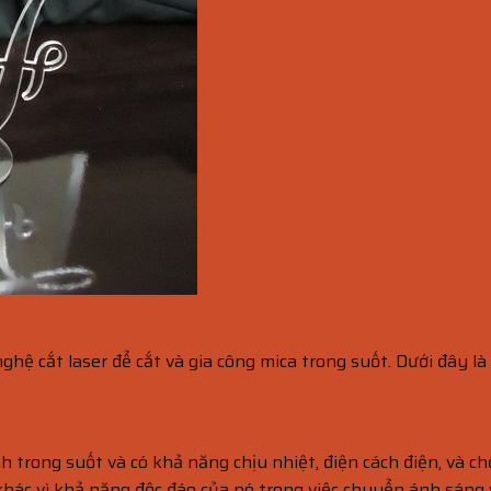
ghệ cắt laser để cắt và gia công mica trong suốt. Dưới đây là
h trong suốt và có khả năng chịu nhiệt, điện cách điện, và 
ực khác vì khả năng độc đáo của nó trong việc chuyển ánh sán