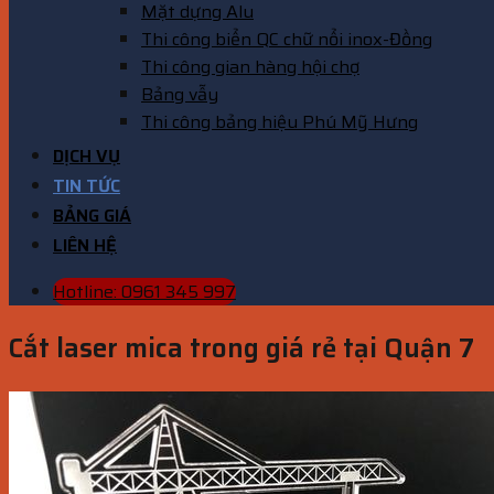
Mặt dựng Alu
Thi công biển QC chữ nổi inox-Đồng
Thi công gian hàng hội chợ
Bảng vẫy
Thi công bảng hiệu Phú Mỹ Hưng
DỊCH VỤ
TIN TỨC
BẢNG GIÁ
LIÊN HỆ
Hotline: 0961 345 997
Cắt laser mica trong giá rẻ tại Quận 7