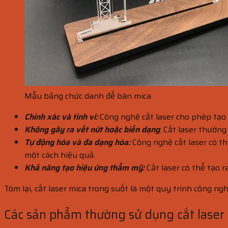
Mẫu bảng chức danh để bàn mica
Chính xác và tinh vi:
Công nghệ cắt laser cho phép tạo r
Không gây ra vết nứt hoặc biến dạng
: Cắt laser thườn
Tự động hóa và đa dạng hóa:
Công nghệ cắt laser có t
một cách hiệu quả.
Khả năng tạo hiệu ứng thẩm mỹ:
Cắt laser có thể tạo 
Tóm lại, cắt laser mica trong suốt là một quy trình công n
Các sản phẩm thường sử dụng cắt laser