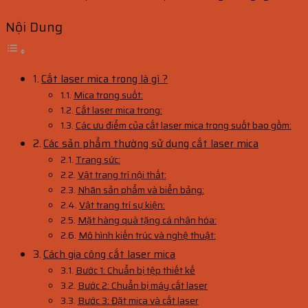
Nội Dung
Cắt laser mica trong là gì ?
Mica trong suốt:
Cắt laser mica trong:
Các ưu điểm của cắt laser mica trong suốt bao gồm:
Các sản phẩm thường sử dụng cắt laser mica
Trang sức:
Vật trang trí nội thất:
Nhãn sản phẩm và biển bảng:
Vật trang trí sự kiện:
Mặt hàng quà tặng cá nhân hóa:
Mô hình kiến trúc và nghệ thuật:
Cách gia công cắt laser mica
Bước 1: Chuẩn bị tệp thiết kế
Bước 2: Chuẩn bị máy cắt laser
Bước 3: Đặt mica và cắt laser