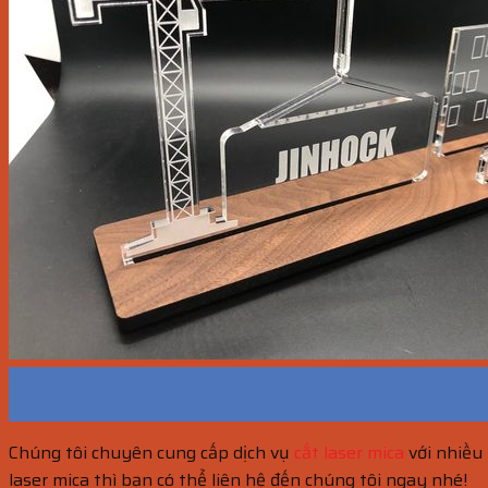
13
Th10
Chúng tôi chuyên cung cấp dịch vụ
cắt laser mica
với nhiều
laser mica thì bạn có thể liên hệ đến chúng tôi ngay nhé!