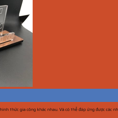
 hình thức gia công khác nhau. Và có thể đáp ứng được các n