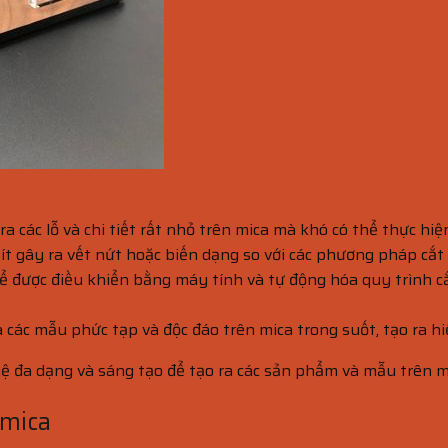
a các lỗ và chi tiết rất nhỏ trên mica mà khó có thể thực hi
g ít gây ra vết nứt hoặc biến dạng so với các phương pháp cắt
hể được điều khiển bằng máy tính và tự động hóa quy trình 
ra các mẫu phức tạp và độc đáo trên mica trong suốt, tạo ra
ghệ đa dạng và sáng tạo để tạo ra các sản phẩm và mẫu trên 
 mica