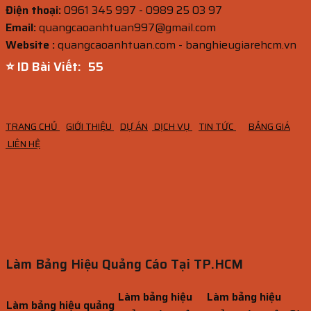
Điện thoại:
0961 345 997 - 0989 25 03 97
Email:
quangcaoanhtuan997@gmail.com
Website :
quangcaoanhtuan.com - banghieugiarehcm.vn
⭐ ID Bài Viết:
54
TRANG CHỦ
GIỚI THIỆU
DỰ ÁN
DỊCH VỤ
TIN TỨC
BẢNG GIÁ
LIÊN HỆ
Làm Bảng Hiệu Quảng Cáo Tại TP.HCM
Làm bảng hiệu
Làm bảng hiệu
Làm bảng hiệu quảng