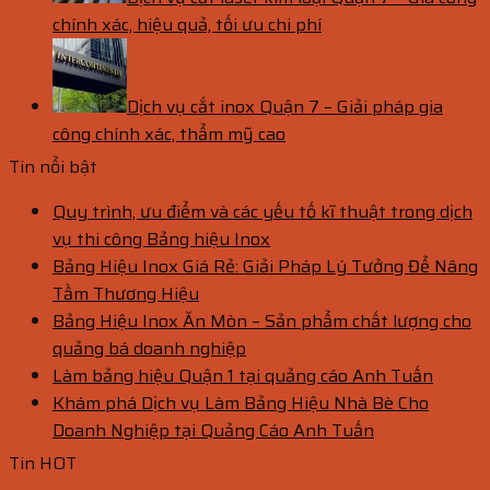
chính xác, hiệu quả, tối ưu chi phí
Dịch vụ cắt inox Quận 7 – Giải pháp gia
công chính xác, thẩm mỹ cao
Tin nổi bật
Quy trình, ưu điểm và các yếu tố kĩ thuật trong dịch
vụ thi công Bảng hiệu Inox
Bảng Hiệu Inox Giá Rẻ: Giải Pháp Lý Tưởng Để Nâng
Tầm Thương Hiệu
Bảng Hiệu Inox Ăn Mòn – Sản phẩm chất lượng cho
quảng bá doanh nghiệp
Làm bảng hiệu Quận 1 tại quảng cáo Anh Tuấn
Khám phá Dịch vụ Làm Bảng Hiệu Nhà Bè Cho
Doanh Nghiệp tại Quảng Cáo Anh Tuấn
Tin HOT