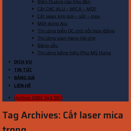
Biển Quảng cáo hộp đèn
Cắt CNC ALU – MICA – MDF
Cắt laser kim loại – sắt – inox
Mặt dựng Alu
Thi công biển QC chữ nổi inox-Đồng
Thi công gian hàng hội chợ
Bảng vẫy
Thi công bảng hiệu Phú Mỹ Hưng
DỊCH VỤ
TIN TỨC
BẢNG GIÁ
LIÊN HỆ
Hotline: 0961 345 997
Tag Archives:
Cắt laser mica
trong