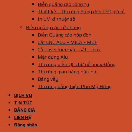
Biển quảng cáo công ty
Thiết kế – Thi công Bảng đèn LED giá rẻ
In UV kĩ thuật số
Biển quảng cáo cửa hàng
Biển Quảng cáo hộp đèn
Cắt CNC ALU – MICA – MDF
Cắt laser kim loại – sắt – inox
Mặt dựng Alu
Thi công biển QC chữ nổi inox-Đồng
Thi công gian hàng hội chợ
Bảng vẫy
Thi công bảng hiệu Phú Mỹ Hưng
DỊCH VỤ
TIN TỨC
BẢNG GIÁ
LIÊN HỆ
Đăng nhập