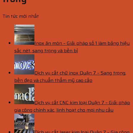
Tin tức mới nhất
Inox ăn mòn – Giải pháp số 1 làm bảng hiệu
sắc nét, sang trọng và bền bỉ
Dịch vụ cắt chữ inox Quận 7 – Sang trọng,
bền đẹp và chuẩn thẩm mỹ cao cấp
Dịch vụ cắt CNC kim loại Quận 7 – Giải pháp
gia công chính xác, linh hoạt cho mọi nhu cầu
Dịch vụ cắt laser kim loại Quận 7 – Gia công