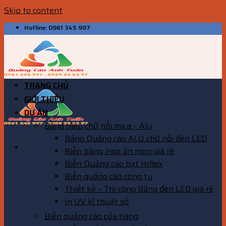
Skip to content
Hotline: 0961 345 997
TRANG CHỦ
GIỚI THIỆU
DỰ ÁN
Bảng hiệu chữ nổi mica – Alu
Bảng Quảng cáo ALU chữ nổi đèn LED
Biển bảng inox ăn mòn giá rẻ
Biển Quảng cáo bạt Hiflex
Biển quảng cáo công ty
Thiết kế – Thi công Bảng đèn LED giá rẻ
In UV kĩ thuật số
Biển quảng cáo cửa hàng