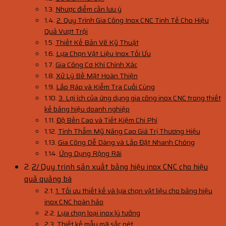
Nhược điểm cần lưu ý
2. Quy Trình Gia Công Inox CNC Tinh Tế Cho Hiệu
Quả Vượt Trội
Thiết Kế Bản Vẽ Kỹ Thuật
Lựa Chọn Vật Liệu Inox Tối Ưu
Gia Công Cơ Khí Chính Xác
Xử Lý Bề Mặt Hoàn Thiện
Lắp Ráp và Kiểm Tra Cuối Cùng
3. Lợi ích của ứng dụng gia công inox CNC trong thiết
kế bảng hiệu doanh nghiệp
Độ Bền Cao và Tiết Kiệm Chi Phí
Tính Thẩm Mỹ Nâng Cao Giá Trị Thương Hiệu
Gia Công Dễ Dàng và Lắp Đặt Nhanh Chóng
Ứng Dụng Rộng Rãi
2/ Quy trình sản xuất bảng hiệu inox CNC cho hiệu
quả quảng bá
1. Tối ưu thiết kế và lựa chọn vật liệu cho bảng hiệu
inox CNC hoàn hảo
Lựa chọn loại inox lý tưởng
Thiết kế mẫu mã sắc nét