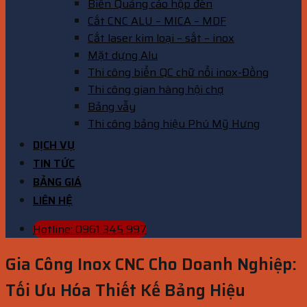
Biển Quảng cáo hộp đèn
Cắt CNC ALU – MICA – MDF
Cắt laser kim loại – sắt – inox
Mặt dựng Alu
Thi công biển QC chữ nổi inox-Đồng
Thi công gian hàng hội chợ
Bảng vẫy
Thi công bảng hiệu Phú Mỹ Hưng
DỊCH VỤ
TIN TỨC
BẢNG GIÁ
LIÊN HỆ
Hotline: 0961 345 997
Gia Công Inox CNC Cho Doanh Nghiệp:
Tối Ưu Hóa Thiết Kế Bảng Hiệu