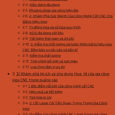
Kiểu dáng đa dạng
Phương pháp gia công hiện đại
2. Khám Phá Sức Mạnh Của Công Nghệ Cắt CNC Cho
Bảng Hiệu Inox
Tự động hóa và số hóa quy trình
Xử lý đa dạng vật liệu
Tiết kiệm thời gian và chi phí
3. Kiểm tra chất lượng và hoàn thiện bảng hiệu inox
CNC: Đảm bảo sự sắc sảo và bền bỉ
Kiểm tra chất lượng
Tinh chỉnh bề mặt và sơn màu
Lựa chọn đơn vị uy tín
3/ Khám phá lợi ích và ứng dụng thực tế của gia công
inox CNC trong quảng cáo
1. Đặc điểm nổi bật của công nghệ cắt CNC
Hiệu quả và tiết kiệm
Tích hợp in UV
2. Cắt Laser Cải Tiến Quan Trọng Trong Gia Công
Inox
Ưu điểm của công nghệ CNC Laser trong gia công