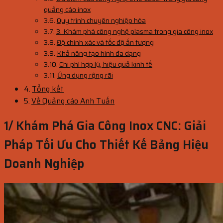
quảng cáo inox
Quy trình chuyên nghiệp hóa
3. Khám phá công nghệ plasma trong gia công inox
Độ chính xác và tốc độ ấn tượng
Khả năng tạo hình đa dạng
Chi phí hợp lý, hiệu quả kinh tế
Ứng dụng rộng rãi
Tổng kết
Về Quảng cáo Anh Tuấn
1/ Khám Phá Gia Công Inox CNC: Giải
Pháp Tối Ưu Cho Thiết Kế Bảng Hiệu
Doanh Nghiệp