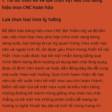
1. Tối ưu thiết kế và lựa chọn vật liệu cho bảng
hiệu inox CNC hoàn hảo
Lựa chọn loại inox lý tưởng
Để đảm bảo bảng hiệu inox CNC đạt thẩm mỹ và độ bền
cao, việc chọn loại inox phù hợp (như inox vàng bóng,
vàng xước, bạc bóng) là cực kỳ quan trọng. Inox xước tạo
nên vẻ ngoài tinh tế, rất được yêu thích trong thiết kế nội
thất. Inox xước được tạo bề mặt nhẵn bóng bằng quá
trình đánh bóng định hướng sử dụng bàn chải lông quay
được cố định trên bánh xe hoặc dẫn động dây đai để cùng
mài xước theo một hướng. Quá trình hoàn thiện đó tạo
nên các vết xước trên bề mặt inox sau khi hoàn thành.
Điểm nổi bật của bề mặt inox xước là biểu hiện bằng
những đường kẻ mảnh trông giống như chân tóc chải
thẳng, có bề mặt mờ, không phản chiếu để mang lại
hương vị nghệ thuật lâu dài và tinh tế trong trang trí.