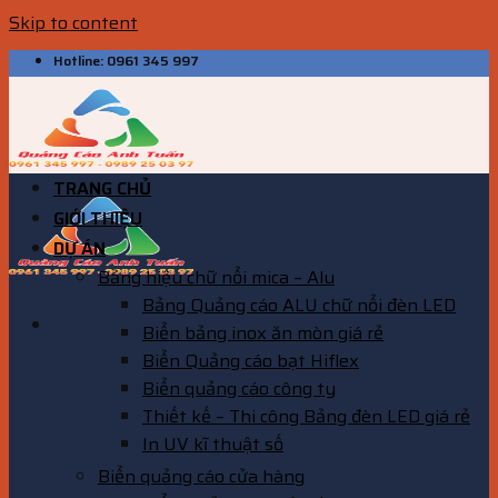
Skip to content
Hotline: 0961 345 997
TRANG CHỦ
GIỚI THIỆU
DỰ ÁN
Bảng hiệu chữ nổi mica – Alu
Bảng Quảng cáo ALU chữ nổi đèn LED
Biển bảng inox ăn mòn giá rẻ
Biển Quảng cáo bạt Hiflex
Biển quảng cáo công ty
Thiết kế – Thi công Bảng đèn LED giá rẻ
In UV kĩ thuật số
Biển quảng cáo cửa hàng