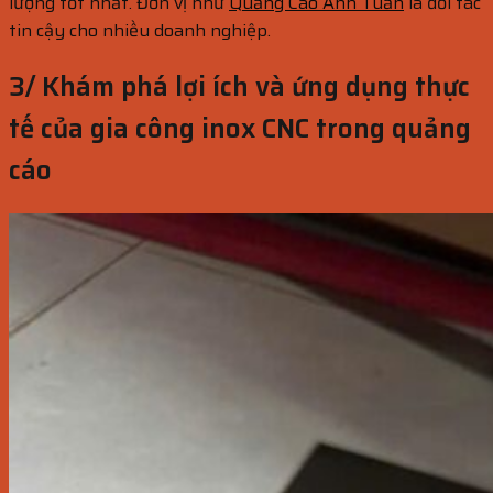
lượng tốt nhất. Đơn vị như
Quảng Cáo Anh Tuấn
là đối tác
tin cậy cho nhiều doanh nghiệp.
3/ Khám phá lợi ích và ứng dụng thực
tế của gia công inox CNC trong quảng
cáo