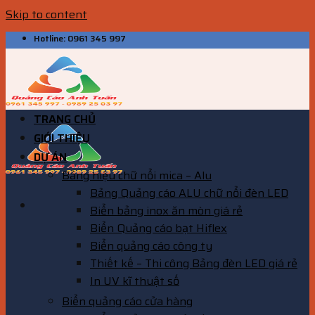
Skip to content
Hotline: 0961 345 997
TRANG CHỦ
GIỚI THIỆU
DỰ ÁN
Bảng hiệu chữ nổi mica – Alu
Bảng Quảng cáo ALU chữ nổi đèn LED
Biển bảng inox ăn mòn giá rẻ
Biển Quảng cáo bạt Hiflex
Biển quảng cáo công ty
Thiết kế – Thi công Bảng đèn LED giá rẻ
In UV kĩ thuật số
Biển quảng cáo cửa hàng