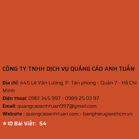
CÔNG TY TNHH DỊCH VỤ QUẢNG CÁO ANH TUẤN
Địa chỉ:
445 Lê Văn Lương, P. Tân phong - Quận 7 - Hồ Chí
Minh
Điện thoại:
0961 345 997 - 0989 25 03 97
Email:
quangcaoanhtuan997@gmail.com
Website :
quangcaoanhtuan.com - banghieugiarehcm.vn
⭐ ID Bài Viết:
52