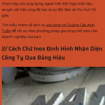
thích hợp cho ứng dụng ngoài trời. Kết hợp chất liệu
acrylic với hiệu ứng đá tạo ra sự độc đáo và thu hút thị
giác.
Tìm hiểu thêm về dịch vụ
gia công tại Quảng Cáo Anh
Tuấn
để tối ưu hóa phương pháp gia công chữ inox cho
doanh nghiệp của bạn.
2/ Cách Chữ Inox Định Hình Nhận Diện
Công Ty Qua Bảng Hiệu