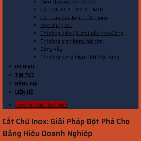
Biển Quảng cáo hộp đèn
Cắt CNC ALU – MICA – MDF
Cắt laser kim loại – sắt – inox
Mặt dựng Alu
Thi công biển QC chữ nổi inox-Đồng
Thi công gian hàng hội chợ
Bảng vẫy
Thi công bảng hiệu Phú Mỹ Hưng
DỊCH VỤ
TIN TỨC
BẢNG GIÁ
LIÊN HỆ
Hotline: 0961 345 997
Cắt Chữ Inox: Giải Pháp Đột Phá Cho
Bảng Hiệu Doanh Nghiệp