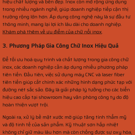
hiệu chất lượng và bền đẹp. Inox còn mở rộng ứng dụng
trong nhiều ngành nghề, giúp doanh nghiệp tiếp cận thị
trường rộng lớn hơn. Áp dụng công nghệ này là sự đầu tư
thông minh, mang lại lợi ích lâu dài cho doanh nghiệp.
Khám phá thêm về ưu điểm của chữ nổi inox
.
3. Phương Pháp Gia Công Chữ Inox Hiệu Quả
Để tối ưu hoá quy trình và chất lượng trong gia công chữ
inox, các doanh nghiệp cần áp dụng nhiều phương pháp
tiên tiến. Đầu tiên, việc sử dụng máy CNC và laser fiber
tiên tiến giúp cắt chính xác những hình dạng phức tạp với
đường nét sắc sảo. Đây là giải pháp lý tưởng cho các biển
hiệu cao cấp tại showroom hay văn phòng công ty do độ
hoàn thiện vượt trội.
Ngoài ra, xử lý bề mặt xước mờ giúp tăng tính thẩm mỹ
và độ tinh tế của sản phẩm. Kỹ thuật sơn hấp nhiệt
không chỉ giữ màu lâu hơn mà còn chống được sự oxy hóa,