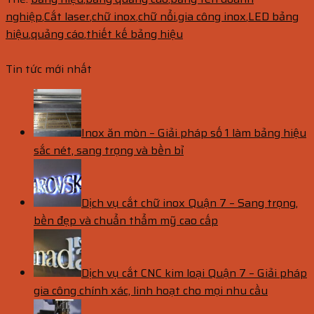
nghiệp
,
Cắt laser
,
chữ inox
,
chữ nổi
,
gia công inox
,
LED bảng
hiệu
,
quảng cáo
,
thiết kế bảng hiệu
Tin tức mới nhất
Inox ăn mòn – Giải pháp số 1 làm bảng hiệu
sắc nét, sang trọng và bền bỉ
Dịch vụ cắt chữ inox Quận 7 – Sang trọng,
bền đẹp và chuẩn thẩm mỹ cao cấp
Dịch vụ cắt CNC kim loại Quận 7 – Giải pháp
gia công chính xác, linh hoạt cho mọi nhu cầu