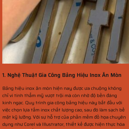
1. Nghệ Thuật Gia Công Bảng Hiệu Inox Ăn Mòn
Bảng hiệu inox ăn mòn hiện nay được ưa chuộng không
chỉ vì tính thẩm mỹ vượt trội mà còn nhờ độ bền đáng
kinh ngạc. Quy trình gia công bảng hiệu này bắt đầu với
việc chọn lựa tấm inox chất lượng cao, sau đó làm sạch bề
mặt kỹ lưỡng. Với sự hỗ trợ của phần mềm đồ họa chuyên
dụng như Corel và Illustrator, thiết kế được hiện thực hóa