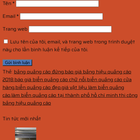
Tên
*
Email
*
Trang web
Lưu tên của tôi, email, và trang web trong trình duyệt
này cho lần bình luận kế tiếp của tôi.
Thẻ:
bảng quảng cáo đứng
,
báo giá bảng hiệu quảng cáo
2018
,
báo giá biển quảng cáo chữ nổi
,
biển quảng cáo cửa
hàng
,
biển quảng cáo đẹp
,
giá vật liệu làm biển quảng
cáo
,
làm biển quảng cáo tại thành phố hồ chí minh
,
thi công
bảng hiệu quảng cáo
Tin tức mới nhất