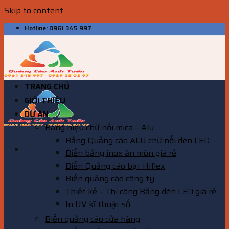
Skip to content
Hotline: 0961 345 997
TRANG CHỦ
GIỚI THIỆU
DỰ ÁN
Bảng hiệu chữ nổi mica – Alu
Bảng Quảng cáo ALU chữ nổi đèn LED
Biển bảng inox ăn mòn giá rẻ
Biển Quảng cáo bạt Hiflex
Biển quảng cáo công ty
Thiết kế – Thi công Bảng đèn LED giá rẻ
In UV kĩ thuật số
Biển quảng cáo cửa hàng