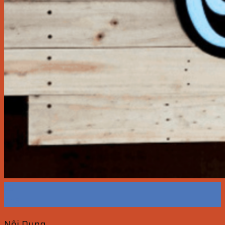
03
Th5
Nội Dung