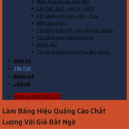
Biển Quảng cáo hộp đèn
Cắt CNC ALU – MICA – MDF
Cắt laser kim loại – sắt – inox
Mặt dựng Alu
Thi công biển QC chữ nổi inox-Đồng
Thi công gian hàng hội chợ
Bảng vẫy
Thi công bảng hiệu Phú Mỹ Hưng
DỊCH VỤ
TIN TỨC
BẢNG GIÁ
LIÊN HỆ
Hotline: 0961 345 997
Làm Bảng Hiệu Quảng Cáo Chất
Lượng Với Giá Bất Ngờ