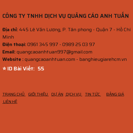
CÔNG TY TNHH DỊCH VỤ QUẢNG CÁO ANH TUẤN
Địa chỉ:
445 Lê Văn Lương, P. Tân phong - Quận 7 - Hồ Chí
Minh
Điện thoại:
0961 345 997 - 0989 25 03 97
Email:
quangcaoanhtuan997@gmail.com
Website :
quangcaoanhtuan.com - banghieugiarehcm.vn
⭐ ID Bài Viết:
53
TRANG CHỦ
GIỚI THIỆU
DỰ ÁN
DỊCH VỤ
TIN TỨC
BẢNG GIÁ
LIÊN HỆ