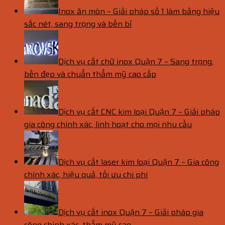
Inox ăn mòn – Giải pháp số 1 làm bảng hiệu
sắc nét, sang trọng và bền bỉ
Dịch vụ cắt chữ inox Quận 7 – Sang trọng,
bền đẹp và chuẩn thẩm mỹ cao cấp
Dịch vụ cắt CNC kim loại Quận 7 – Giải pháp
gia công chính xác, linh hoạt cho mọi nhu cầu
Dịch vụ cắt laser kim loại Quận 7 – Gia công
chính xác, hiệu quả, tối ưu chi phí
Dịch vụ cắt inox Quận 7 – Giải pháp gia
công chính xác, thẩm mỹ cao