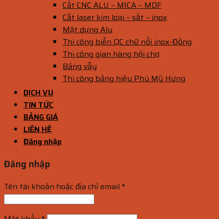
Cắt CNC ALU – MICA – MDF
Cắt laser kim loại – sắt – inox
Mặt dựng Alu
Thi công biển QC chữ nổi inox-Đồng
Thi công gian hàng hội chợ
Bảng vẫy
Thi công bảng hiệu Phú Mỹ Hưng
DỊCH VỤ
TIN TỨC
BẢNG GIÁ
LIÊN HỆ
Đăng nhập
Đăng nhập
Tên tài khoản hoặc địa chỉ email
*
Mật khẩu
*