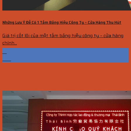
Những Lưu Ý Để Có 1 Tấm Bảng Hiệu Công Ty – Cửa Hàng Thu Hút
Giá trị cốt lõi của một tấm bảng hiệu công ty – cửa hàng
chính...
31
Th8