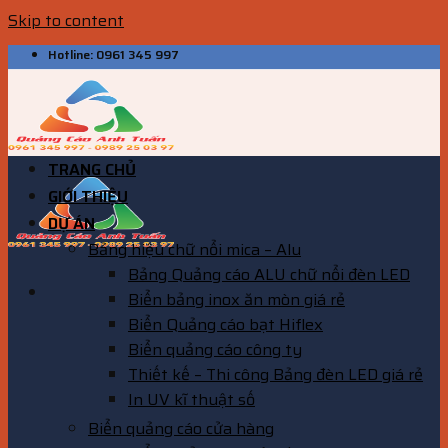
Skip to content
Hotline: 0961 345 997
TRANG CHỦ
GIỚI THIỆU
DỰ ÁN
Bảng hiệu chữ nổi mica – Alu
Bảng Quảng cáo ALU chữ nổi đèn LED
Biển bảng inox ăn mòn giá rẻ
Biển Quảng cáo bạt Hiflex
Biển quảng cáo công ty
Thiết kế – Thi công Bảng đèn LED giá rẻ
In UV kĩ thuật số
Biển quảng cáo cửa hàng