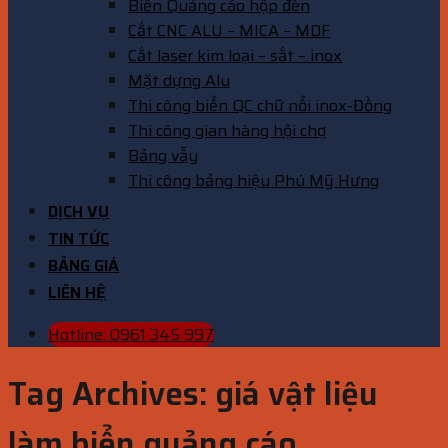
Biển Quảng cáo hộp đèn
Cắt CNC ALU – MICA – MDF
Cắt laser kim loại – sắt – inox
Mặt dựng Alu
Thi công biển QC chữ nổi inox-Đồng
Thi công gian hàng hội chợ
Bảng vẫy
Thi công bảng hiệu Phú Mỹ Hưng
DỊCH VỤ
TIN TỨC
BẢNG GIÁ
LIÊN HỆ
Hotline: 0961 345 997
Tag Archives:
giá vật liệu
làm biển quảng cáo