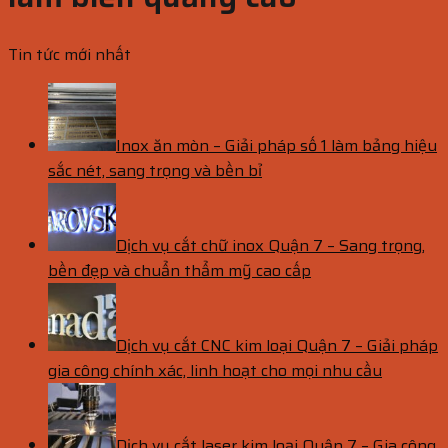
Tin tức mới nhất
Inox ăn mòn – Giải pháp số 1 làm bảng hiệu
sắc nét, sang trọng và bền bỉ
Dịch vụ cắt chữ inox Quận 7 – Sang trọng,
bền đẹp và chuẩn thẩm mỹ cao cấp
Dịch vụ cắt CNC kim loại Quận 7 – Giải pháp
gia công chính xác, linh hoạt cho mọi nhu cầu
Dịch vụ cắt laser kim loại Quận 7 – Gia công