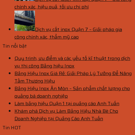
chính xác, hiệu quả, tối ưu chi phí
Dịch vụ cắt inox Quận 7 – Giải pháp gia
công chính xác, thẩm mỹ cao
Tin nổi bật
Quy trình, ưu điểm và các yếu tố kĩ thuật trong dịch
vụ thi công Bảng hiệu Inox
Bảng Hiệu Inox Giá Rẻ: Giải Pháp Lý Tưởng Để Nâng
Tầm Thương Hiệu
Bảng Hiệu Inox Ăn Mòn – Sản phẩm chất lượng cho
quảng bá doanh nghiệp
Làm bảng hiệu Quận 1 tại quảng cáo Anh Tuấn
Khám phá Dịch vụ Làm Bảng Hiệu Nhà Bè Cho
Doanh Nghiệp tại Quảng Cáo Anh Tuấn
Tin HOT