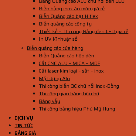
Bảng Quảng cáo ALU chữ nổi đèn LED
Biển bảng inox ăn mòn giá rẻ
Biển Quảng cáo bạt Hiflex
Biển quảng cáo công ty
Thiết kế – Thi công Bảng đèn LED giá rẻ
In UV kĩ thuật số
Biển quảng cáo cửa hàng
Biển Quảng cáo hộp đèn
Cắt CNC ALU – MICA – MDF
Cắt laser kim loại – sắt – inox
Mặt dựng Alu
Thi công biển QC chữ nổi inox-Đồng
Thi công gian hàng hội chợ
Bảng vẫy
Thi công bảng hiệu Phú Mỹ Hưng
DỊCH VỤ
TIN TỨC
BẢNG GIÁ