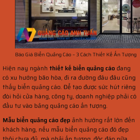
Báo Giá Biển Quảng Cáo – 3 Cách Thiết Kế Ấn Tượng
Hiện nay ngành
thiết kế biển quảng cáo
đang
có xu hướng bão hòa, đi ra đường đâu đâu cũng
thấy biển quảng cáo. Để tạo được sức hút riêng
đòi hỏi cửa hàng, công ty, doanh nghiệp phải có
đầu tư vào bảng quảng cáo ấn tượng.
Mẫu biển quảng cáo đẹp
ảnh hướng rất lớn đến
khách hàng, nếu mẫu biển quảng cáo đó đẹp
thôi chưa đủ, mà phải ấn tượng, độc đáo nữa.