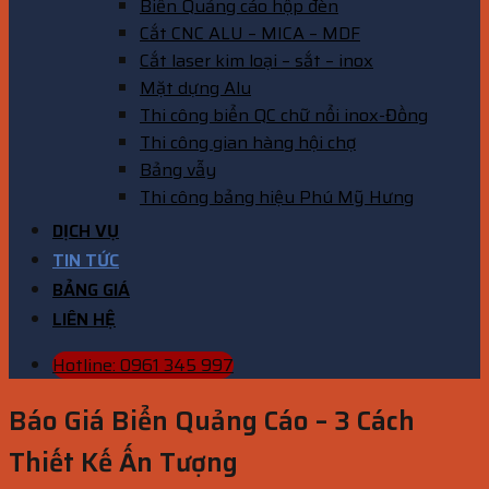
Biển Quảng cáo hộp đèn
Cắt CNC ALU – MICA – MDF
Cắt laser kim loại – sắt – inox
Mặt dựng Alu
Thi công biển QC chữ nổi inox-Đồng
Thi công gian hàng hội chợ
Bảng vẫy
Thi công bảng hiệu Phú Mỹ Hưng
DỊCH VỤ
TIN TỨC
BẢNG GIÁ
LIÊN HỆ
Hotline: 0961 345 997
Báo Giá Biển Quảng Cáo – 3 Cách
Thiết Kế Ấn Tượng