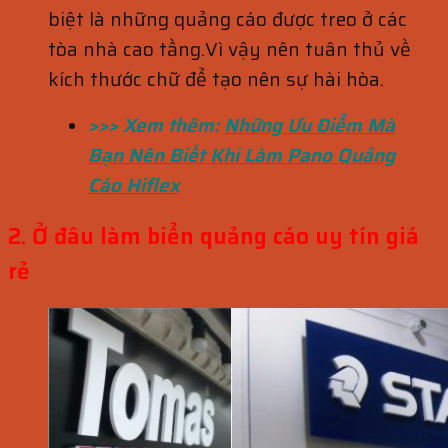
biệt là những quảng cáo được treo ở các
tòa nhà cao tầng.Vì vậy nên tuân thủ về
kích thước chữ để tạo nên sự hài hòa.
>>> Xem thêm:
Những Ưu Điểm Mà
Bạn Nên Biết Khi Làm Pano Quảng
Cáo Hiflex
2. Ở đâu làm biển quảng cáo uy tín giá
rẻ