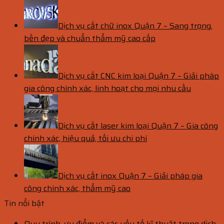
Dịch vụ cắt chữ inox Quận 7 – Sang trọng,
bền đẹp và chuẩn thẩm mỹ cao cấp
Dịch vụ cắt CNC kim loại Quận 7 – Giải pháp
gia công chính xác, linh hoạt cho mọi nhu cầu
Dịch vụ cắt laser kim loại Quận 7 – Gia công
chính xác, hiệu quả, tối ưu chi phí
Dịch vụ cắt inox Quận 7 – Giải pháp gia
công chính xác, thẩm mỹ cao
Tin nổi bật
Quy trình, ưu điểm và các yếu tố kĩ thuật trong dịch