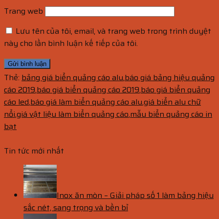
Trang web
Lưu tên của tôi, email, và trang web trong trình duyệt
này cho lần bình luận kế tiếp của tôi.
Thẻ:
bảng giá biển quảng cáo alu
,
báo giá bảng hiệu quảng
cáo 2019
,
báo giá biển quảng cáo 2019
,
báo giá biển quảng
cáo led
,
báo giá làm biển quảng cáo alu
,
giá biển alu chữ
nổi
,
giá vật liệu làm biển quảng cáo
,
mẫu biển quảng cáo in
bạt
Tin tức mới nhất
Inox ăn mòn – Giải pháp số 1 làm bảng hiệu
sắc nét, sang trọng và bền bỉ