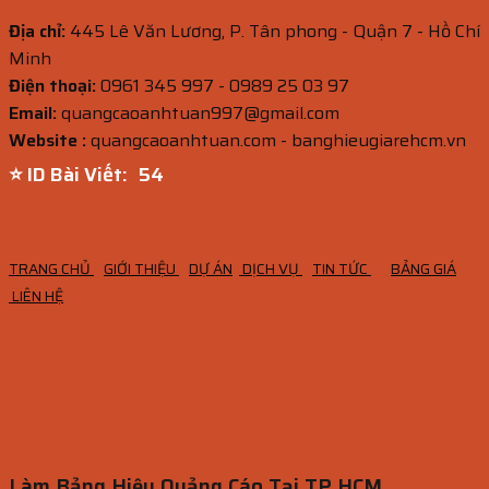
Địa chỉ:
445 Lê Văn Lương, P. Tân phong - Quận 7 - Hồ Chí
Minh
Điện thoại:
0961 345 997 - 0989 25 03 97
Email:
quangcaoanhtuan997@gmail.com
Website :
quangcaoanhtuan.com - banghieugiarehcm.vn
⭐ ID Bài Viết:
53
TRANG CHỦ
GIỚI THIỆU
DỰ ÁN
DỊCH VỤ
TIN TỨC
BẢNG GIÁ
LIÊN HỆ
Làm Bảng Hiệu Quảng Cáo Tại TP.HCM