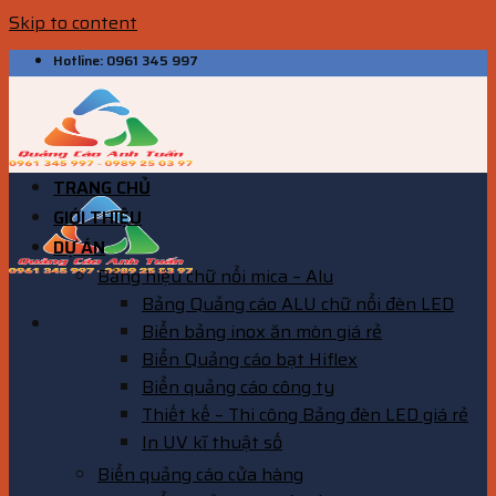
Skip to content
Hotline: 0961 345 997
TRANG CHỦ
GIỚI THIỆU
DỰ ÁN
Bảng hiệu chữ nổi mica – Alu
Bảng Quảng cáo ALU chữ nổi đèn LED
Biển bảng inox ăn mòn giá rẻ
Biển Quảng cáo bạt Hiflex
Biển quảng cáo công ty
Thiết kế – Thi công Bảng đèn LED giá rẻ
In UV kĩ thuật số
Biển quảng cáo cửa hàng