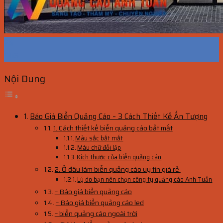
24
Th6
Nội Dung
Báo Giá Biển Quảng Cáo – 3 Cách Thiết Kế Ấn Tượng
1. Cách thiết kế biển quảng cáo bắt mắt
Màu sắc bắt mắt
Màu chữ đối lập
Kích thước của biển quảng cáo
2. Ở đâu làm biển quảng cáo uy tín giá rẻ
Lý do bạn nên chọn công ty quảng cáo Anh Tuấn
– Báo giá biển quảng cáo
– Báo giá biển quảng cáo led
– biển quảng cáo ngoài trời