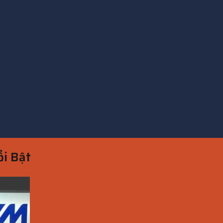
i Bật