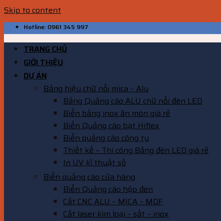
Skip to content
Hotline: 0961 345 997
TRANG CHỦ
GIỚI THIỆU
DỰ ÁN
Bảng hiệu chữ nổi mica – Alu
Bảng Quảng cáo ALU chữ nổi đèn LED
Biển bảng inox ăn mòn giá rẻ
Biển Quảng cáo bạt Hiflex
Biển quảng cáo công ty
Thiết kế – Thi công Bảng đèn LED giá rẻ
In UV kĩ thuật số
Biển quảng cáo cửa hàng
Biển Quảng cáo hộp đèn
Cắt CNC ALU – MICA – MDF
Cắt laser kim loại – sắt – inox