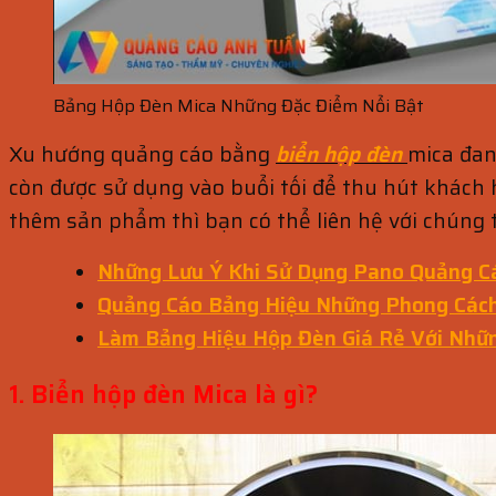
Bảng Hộp Đèn Mica Những Đặc Điểm Nổi Bật
Xu hướng quảng cáo bằng
biển hộp đèn
mica đan
còn được sử dụng vào buổi tối để thu hút khách 
thêm sản phẩm thì bạn có thể liên hệ với chúng t
Những Lưu Ý Khi Sử Dụng Pano Quảng C
Quảng Cáo Bảng Hiệu Những Phong Cách
Làm Bảng Hiệu Hộp Đèn Giá Rẻ Với Nhữ
1. Biển hộp đèn Mica là gì?