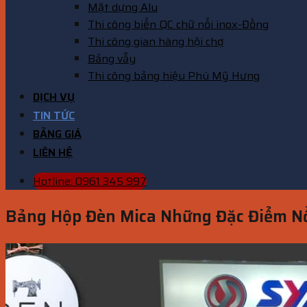
Mặt dựng Alu
Thi công biển QC chữ nổi inox-Đồng
Thi công gian hàng hội chợ
Bảng vẫy
Thi công bảng hiệu Phú Mỹ Hưng
DỊCH VỤ
TIN TỨC
BẢNG GIÁ
LIÊN HỆ
Hotline: 0961 345 997
Bảng Hộp Đèn Mica Những Đặc Điểm Nổ