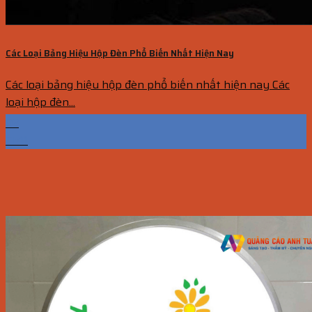
Các Loại Bảng Hiệu Hộp Đèn Phổ Biến Nhất Hiện Nay
Các loại bảng hiệu hộp đèn phổ biến nhất hiện nay Các
loại hộp đèn...
02
Th11