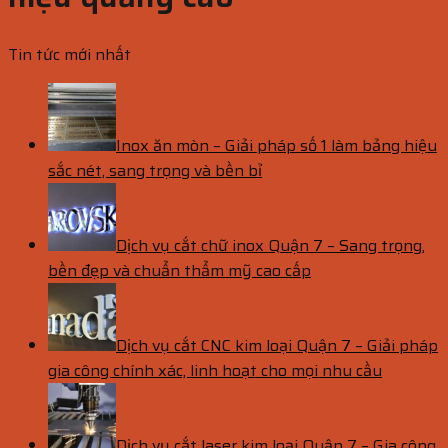
Tin tức mới nhất
Inox ăn mòn – Giải pháp số 1 làm bảng hiệu
sắc nét, sang trọng và bền bỉ
Dịch vụ cắt chữ inox Quận 7 – Sang trọng,
bền đẹp và chuẩn thẩm mỹ cao cấp
Dịch vụ cắt CNC kim loại Quận 7 – Giải pháp
gia công chính xác, linh hoạt cho mọi nhu cầu
Dịch vụ cắt laser kim loại Quận 7 – Gia công