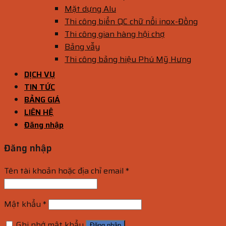
Mặt dựng Alu
Thi công biển QC chữ nổi inox-Đồng
Thi công gian hàng hội chợ
Bảng vẫy
Thi công bảng hiệu Phú Mỹ Hưng
DỊCH VỤ
TIN TỨC
BẢNG GIÁ
LIÊN HỆ
Đăng nhập
Đăng nhập
Tên tài khoản hoặc địa chỉ email
*
Mật khẩu
*
Ghi nhớ mật khẩu
Đăng nhập