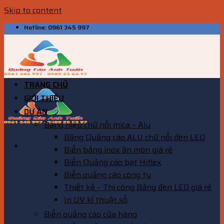
Skip to content
Hotline: 0961 345 997
TRANG CHỦ
GIỚI THIỆU
DỰ ÁN
Bảng hiệu chữ nổi mica – Alu
Bảng Quảng cáo ALU chữ nổi đèn LED
Biển bảng inox ăn mòn giá rẻ
Biển Quảng cáo bạt Hiflex
Biển quảng cáo công ty
Thiết kế – Thi công Bảng đèn LED giá rẻ
In UV kĩ thuật số
Biển quảng cáo cửa hàng