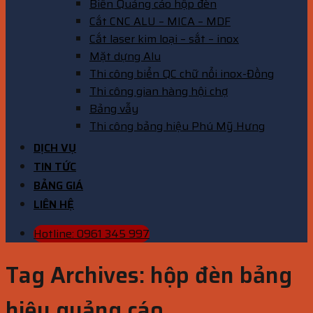
Biển Quảng cáo hộp đèn
Cắt CNC ALU – MICA – MDF
Cắt laser kim loại – sắt – inox
Mặt dựng Alu
Thi công biển QC chữ nổi inox-Đồng
Thi công gian hàng hội chợ
Bảng vẫy
Thi công bảng hiệu Phú Mỹ Hưng
DỊCH VỤ
TIN TỨC
BẢNG GIÁ
LIÊN HỆ
Hotline: 0961 345 997
Tag Archives:
hộp đèn bảng
hiệu quảng cáo