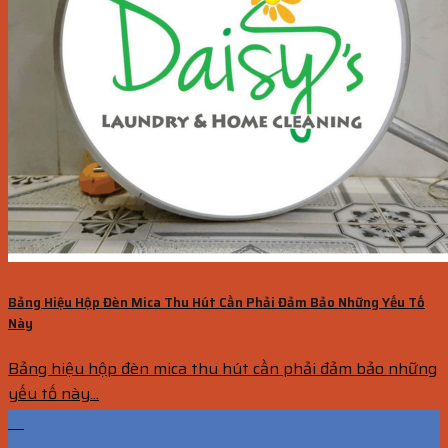
Bảng Hiệu Hộp Đèn Mica Thu Hút Cần Phải Đảm Bảo Những Yếu Tố
Này
Bảng hiệu hộp đèn mica thu hút cần phải đảm bảo những
yếu tố này...
19
Th10