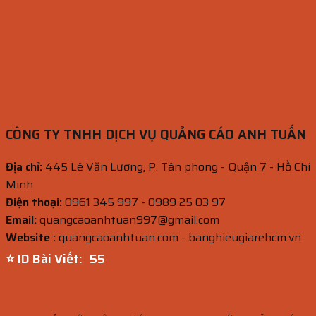
CÔNG TY TNHH DỊCH VỤ QUẢNG CÁO ANH TUẤN
Địa chỉ:
445 Lê Văn Lương, P. Tân phong - Quận 7 - Hồ Chí
Minh
Điện thoại:
0961 345 997 - 0989 25 03 97
Email:
quangcaoanhtuan997@gmail.com
Website :
quangcaoanhtuan.com - banghieugiarehcm.vn
⭐ ID Bài Viết:
54