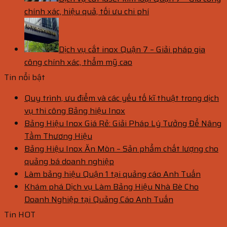
chính xác, hiệu quả, tối ưu chi phí
Dịch vụ cắt inox Quận 7 – Giải pháp gia
công chính xác, thẩm mỹ cao
Tin nổi bật
Quy trình, ưu điểm và các yếu tố kĩ thuật trong dịch
vụ thi công Bảng hiệu Inox
Bảng Hiệu Inox Giá Rẻ: Giải Pháp Lý Tưởng Để Nâng
Tầm Thương Hiệu
Bảng Hiệu Inox Ăn Mòn – Sản phẩm chất lượng cho
quảng bá doanh nghiệp
Làm bảng hiệu Quận 1 tại quảng cáo Anh Tuấn
Khám phá Dịch vụ Làm Bảng Hiệu Nhà Bè Cho
Doanh Nghiệp tại Quảng Cáo Anh Tuấn
Tin HOT