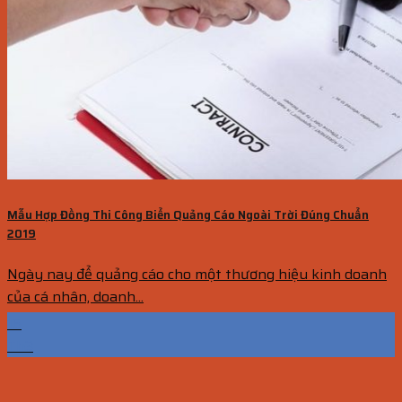
Mẫu Hợp Đồng Thi Công Biển Quảng Cáo Ngoài Trời Đúng Chuẩn
2019
Ngày nay để quảng cáo cho một thương hiệu kinh doanh
của cá nhân, doanh...
16
Th3