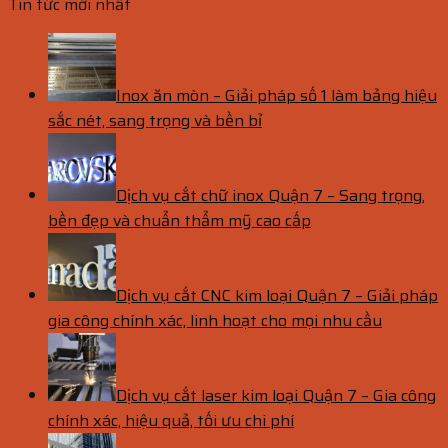
Tin tức mới nhất
Inox ăn mòn – Giải pháp số 1 làm bảng hiệu
sắc nét, sang trọng và bền bỉ
Dịch vụ cắt chữ inox Quận 7 – Sang trọng,
bền đẹp và chuẩn thẩm mỹ cao cấp
Dịch vụ cắt CNC kim loại Quận 7 – Giải pháp
gia công chính xác, linh hoạt cho mọi nhu cầu
Dịch vụ cắt laser kim loại Quận 7 – Gia công
chính xác, hiệu quả, tối ưu chi phí