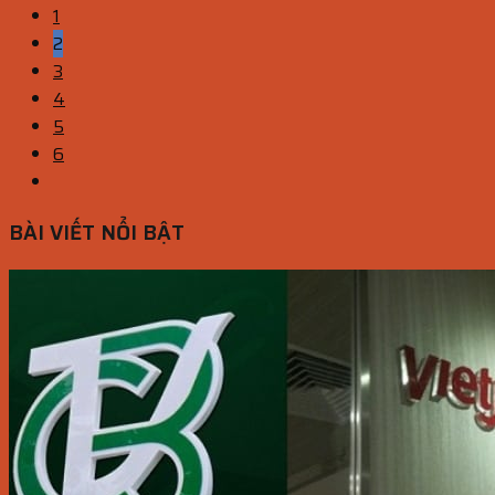
1
2
3
4
5
6
BÀI VIẾT NỔI BẬT