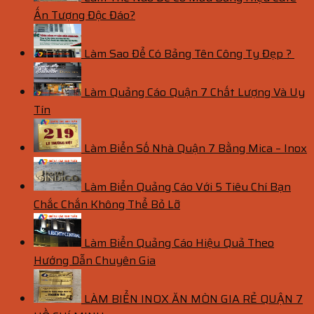
Ấn Tượng Độc Đáo?
Làm Sao Để Có Bảng Tên Công Ty Đẹp ?
Làm Quảng Cáo Quận 7 Chất Lượng Và Uy
Tín
Làm Biển Số Nhà Quận 7 Bằng Mica – Inox
Làm Biển Quảng Cáo Với 5 Tiêu Chí Bạn
Chắc Chắn Không Thể Bỏ Lỡ
Làm Biển Quảng Cáo Hiệu Quả Theo
Hướng Dẫn Chuyên Gia
LÀM BIỂN INOX ĂN MÒN GIA RẺ QUẬN 7