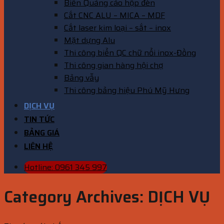
Biển Quảng cáo hộp đèn
Cắt CNC ALU – MICA – MDF
Cắt laser kim loại – sắt – inox
Mặt dựng Alu
Thi công biển QC chữ nổi inox-Đồng
Thi công gian hàng hội chợ
Bảng vẫy
Thi công bảng hiệu Phú Mỹ Hưng
DỊCH VỤ
TIN TỨC
BẢNG GIÁ
LIÊN HỆ
Hotline: 0961 345 997
Category Archives:
DỊCH VỤ