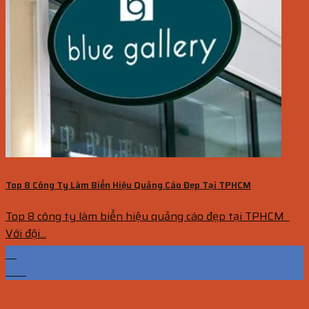
Top 8 Công Ty Làm Biển Hiệu Quảng Cáo Đẹp Tại TPHCM
Top 8 công ty làm biển hiệu quảng cáo đẹp tại TPHCM
Với đội...
19
Th9