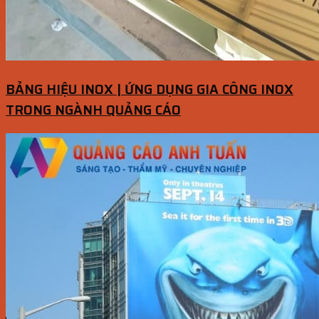
BẢNG HIỆU INOX | ỨNG DỤNG GIA CÔNG INOX
TRONG NGÀNH QUẢNG CÁO