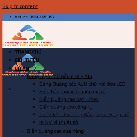
Skip to content
Hotline: 0961 345 997
TRANG CHỦ
GIỚI THIỆU
DỰ ÁN
Bảng hiệu chữ nổi mica – Alu
Bảng Quảng cáo ALU chữ nổi đèn LED
Biển bảng inox ăn mòn giá rẻ
Biển Quảng cáo bạt Hiflex
Biển quảng cáo công ty
Thiết kế – Thi công Bảng đèn LED giá rẻ
In UV kĩ thuật số
Biển quảng cáo cửa hàng