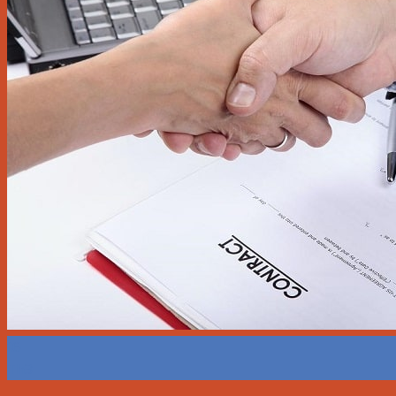
16
Th3