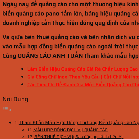
Ngày nay để quảng cáo cho một thương hiệu kinh 
biển quảng cáo pano tấm lớn, bảng hiệu quảng cá
doanh nghiệp cần thực hiện đúng quy định của nh
Và giữa bên thuê quảng cáo và bên nhận dịch vụ 
vào mẫu hợp đồng biển quảng cáo ngoài trời thực h
Cùng QUẢNG CÁO ANH TUẤN tham khảo mẫu hợp đồ
Làm Biển Hiệu Quảng Cáo Giá Rẻ Chất Lượng Cao
Gia Công Chữ Inox Theo Yêu Cầu | Cắt Chữ Nổi In
Các Tiêu Chí Để Đánh Giá Một Biển Quảng Cáo Ch
Nội Dung
Tham Khảo Mẫu Hợp Đồng Thi Công Biển Quảng Cáo Ng
MẪU HỢP ĐỒNG DỊCH VỤ QUẢNG CÁO
BÊN THUÊ DỊCH VỤ( Sau đây gọi tắt là bên A):