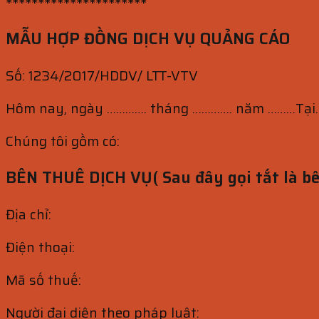
**********************
MẪU HỢP ĐỒNG DỊCH VỤ QUẢNG CÁO
Số: 1234/2017/HDDV/ LTT-VTV
Hôm nay, ngày …………. tháng …………. năm ………T
Chúng tôi gồm có:
BÊN THUÊ DỊCH VỤ( Sau đây gọi tắt là bê
Địa chỉ:
Điện thoại:
Mã số thuế:
Người đại diện theo pháp luật: