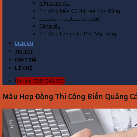
Mặt dựng Alu
Thi công biển QC chữ nổi inox-Đồng
Thi công gian hàng hội chợ
Bảng vẫy
Thi công bảng hiệu Phú Mỹ Hưng
DỊCH VỤ
TIN TỨC
BẢNG GIÁ
LIÊN HỆ
Hotline: 0961 345 997
Mẫu Hợp Đồng Thi Công Biển Quảng Cá