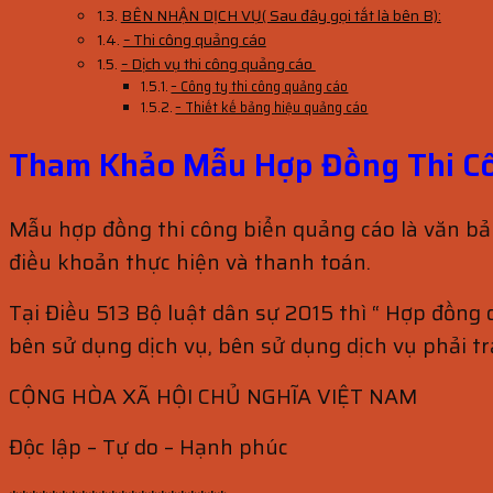
BÊN NHẬN DỊCH VỤ( Sau đây gọi tắt là bên B):
– Thi công quảng cáo
– Dịch vụ thi công quảng cáo
– Công ty thi công quảng cáo
– Thiết kế bảng hiệu quảng cáo
Tham Khảo Mẫu Hợp Đồng Thi Cô
Mẫu hợp đồng thi công biển quảng cáo là văn bả
điều khoản thực hiện và thanh toán.
Tại Điều 513 Bộ luật dân sự 2015 thì “ Hợp đồng 
bên sử dụng dịch vụ, bên sử dụng dịch vụ phải tr
CỘNG HÒA XÃ HỘI CHỦ NGHĨA VIỆT NAM
Độc lập – Tự do – Hạnh phúc