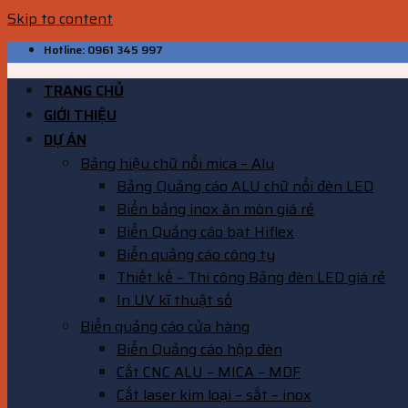
Skip to content
Hotline: 0961 345 997
TRANG CHỦ
GIỚI THIỆU
DỰ ÁN
Bảng hiệu chữ nổi mica – Alu
Bảng Quảng cáo ALU chữ nổi đèn LED
Biển bảng inox ăn mòn giá rẻ
Biển Quảng cáo bạt Hiflex
Biển quảng cáo công ty
Thiết kế – Thi công Bảng đèn LED giá rẻ
In UV kĩ thuật số
Biển quảng cáo cửa hàng
Biển Quảng cáo hộp đèn
Cắt CNC ALU – MICA – MDF
Cắt laser kim loại – sắt – inox