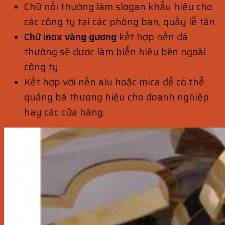
Chữ nổi thường làm slogan khẩu hiệu cho
các công ty tại các phòng ban, quầy lễ tân.
Chữ inox vàng gương
kết hợp nền đá
thường sẽ được làm biển hiệu bên ngoài
công ty.
Kết hợp với nền alu hoặc mica để có thể
quảng bá thương hiệu cho doanh nghiệp
hay các cửa hàng.