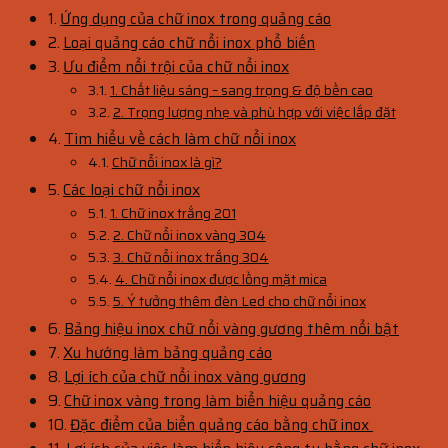
Ứng dụng của chữ inox trong quảng cáo
Loại quảng cáo chữ nổi inox phổ biến
Ưu điểm nổi trội của chữ nổi inox
1. Chất liệu sáng – sang trọng & độ bền cao
2. Trọng lượng nhẹ và phù hợp với việc lắp đặt
Tìm hiểu về cách làm chữ nổi inox
Chữ nổi inox là gì?
Các loại chữ nổi inox
1. Chữ inox trắng 201
2. Chữ nổi inox vàng 304
3. Chữ nổi inox trắng 304
4. Chữ nổi inox được lồng mặt mica
5. Ý tưởng thêm đèn Led cho chữ nổi inox
Bảng hiệu inox chữ nổi vàng gương thêm nổi bật
Xu hướng làm bảng quảng cáo
Lợi ích của chữ nổi inox vàng gương
Chữ inox vàng trong làm biển hiệu quảng cáo
Đặc điểm của biển quảng cáo bằng chữ inox