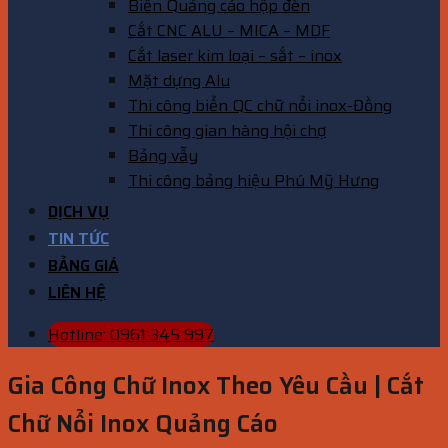
Biển Quảng cáo hộp đèn
Cắt CNC ALU – MICA – MDF
Cắt laser kim loại – sắt – inox
Mặt dựng Alu
Thi công biển QC chữ nổi inox-Đồng
Thi công gian hàng hội chợ
Bảng vẫy
Thi công bảng hiệu Phú Mỹ Hưng
DỊCH VỤ
TIN TỨC
BẢNG GIÁ
LIÊN HỆ
Hotline: 0961 345 997
Gia Công Chữ Inox Theo Yêu Cầu | Cắt
Chữ Nổi Inox Quảng Cáo