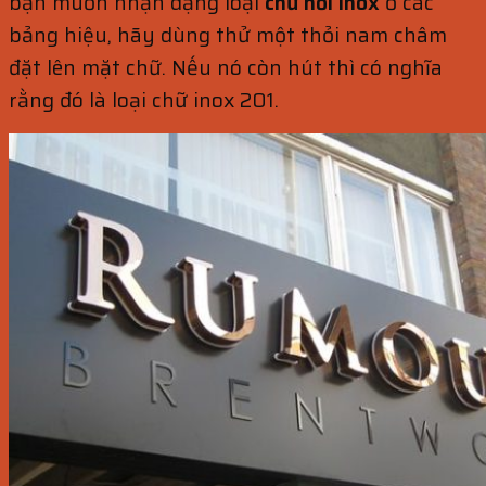
bạn muốn nhận dạng loại
chữ nổi inox
ở các
bảng hiệu, hãy dùng thử một thỏi nam châm
đặt lên mặt chữ. Nếu nó còn hút thì có nghĩa
rằng đó là loại chữ inox 201.