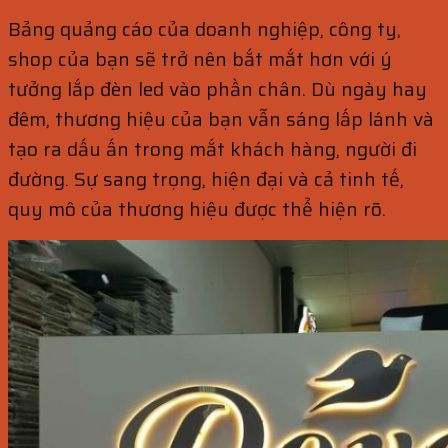
Bảng quảng cáo của doanh nghiệp, công ty,
shop của bạn sẽ trở nên bắt mắt hơn với ý
tưởng lắp đèn led vào phần chân. Dù ngày hay
đêm, thương hiệu của bạn vẫn sáng lấp lánh và
tạo ra dấu ấn trong mắt khách hàng, người đi
đường. Sự sang trọng, hiện đại và cả tinh tế,
quy mô của thương hiệu được thể hiện rõ.