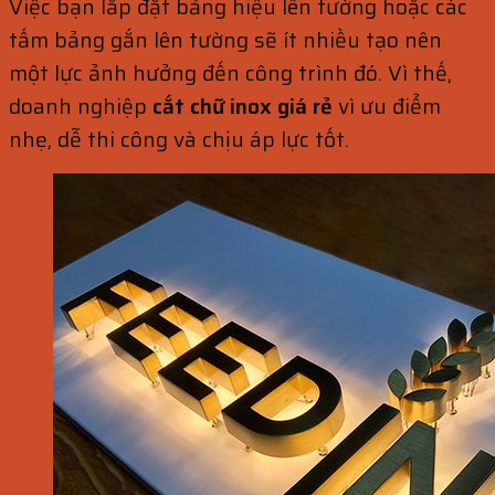
Việc bạn lắp đặt bảng hiệu lên tường hoặc các
tấm bảng gắn lên tường sẽ ít nhiều tạo nên
một lực ảnh hưởng đến công trình đó. Vì thế,
doanh nghiệp
cắt chữ inox
giá rẻ
vì ưu điểm
nhẹ, dễ thi công và chịu áp lực tốt.