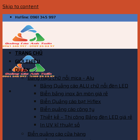
Skip to content
Hotline: 0961 345 997
TRANG CHỦ
GIỚI THIỆU
DỰ ÁN
Bảng hiệu chữ nổi mica – Alu
Bảng Quảng cáo ALU chữ nổi đèn LED
Biển bảng inox ăn mòn giá rẻ
Biển Quảng cáo bạt Hiflex
Biển quảng cáo công ty
Thiết kế – Thi công Bảng đèn LED giá rẻ
In UV kĩ thuật số
Biển quảng cáo cửa hàng