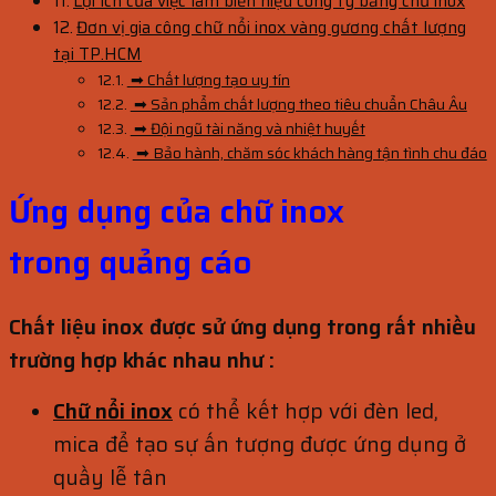
Lợi ích của việc làm biển hiệu công ty bằng chữ inox
Đơn vị gia công chữ nổi inox vàng gương chất lượng
tại TP.HCM
➡ Chất lượng tạo uy tín
➡ Sản phẩm chất lượng theo tiêu chuẩn Châu Âu
➡ Đội ngũ tài năng và nhiệt huyết
➡ Bảo hành, chăm sóc khách hàng tận tình chu đáo
Ứng dụng của chữ inox
trong
quảng cáo
Chất liệu inox được sử ứng dụng trong rất nhiều
trường hợp khác nhau như :
Chữ nổi inox
có thể kết hợp với đèn led,
mica để tạo sự ấn tượng được ứng dụng ở
quầy lễ tân