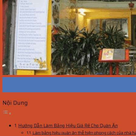
05
Th5
Nội Dung
Hướng Dẫn Làm Bảng Hiệu Giá Rẻ Cho Quán Ăn
Làm bảng hiệu quán ăn thể hiện phong cách của nhà h