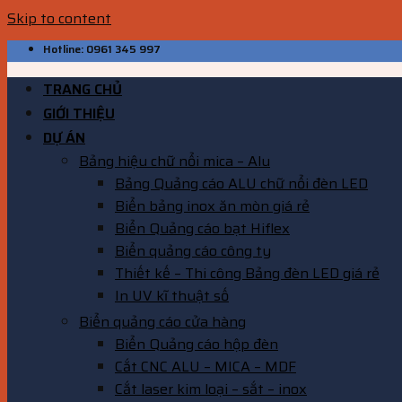
Skip to content
Hotline: 0961 345 997
TRANG CHỦ
GIỚI THIỆU
DỰ ÁN
Bảng hiệu chữ nổi mica – Alu
Bảng Quảng cáo ALU chữ nổi đèn LED
Biển bảng inox ăn mòn giá rẻ
Biển Quảng cáo bạt Hiflex
Biển quảng cáo công ty
Thiết kế – Thi công Bảng đèn LED giá rẻ
In UV kĩ thuật số
Biển quảng cáo cửa hàng
Biển Quảng cáo hộp đèn
Cắt CNC ALU – MICA – MDF
Cắt laser kim loại – sắt – inox