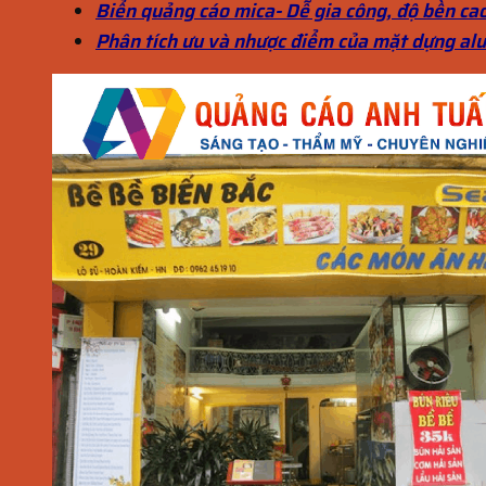
Biển quảng cáo mica- Dễ gia công, độ bền ca
Phân tích ưu và nhược điểm của mặt dựng alu