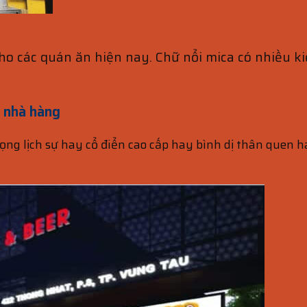
ho các quán ăn hiện nay. Chữ nổi mica có nhiều k
 nhà hàng
ng lịch sự hay cổ điển cao cấp hay bình dị thân quen 