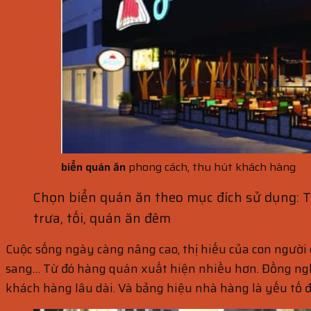
biển quán ăn
phong cách, thu hút khách hàng
Chọn biển quán ăn theo mục đích sử dụng: T
trưa, tối, quán ăn đêm
Cuộc sống ngày càng nâng cao, thị hiếu của con người 
sang… Từ đó hàng quán xuất hiện nhiều hơn. Đồng ngh
khách hàng lâu dài. Và bảng hiệu nhà hàng là yếu tố đ