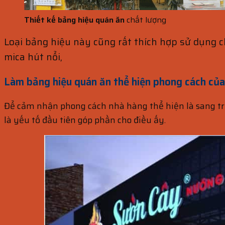
Thiết kế bảng hiệu quán ăn
chất lượng
Loại bảng hiệu này cũng rất thích hợp sử dụng c
mica hút nổi,
Làm bảng hiệu quán ăn thể hiện phong cách của
Để cảm nhận phong cách nhà hàng thể hiện là sang trọ
là yếu tố đầu tiên góp phần cho điều ấy.