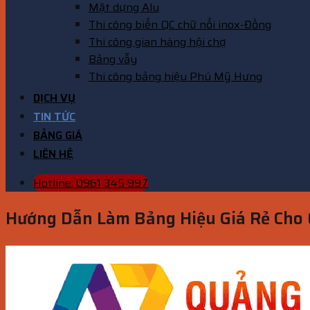
Mặt dựng Alu
Thi công biển QC chữ nổi inox-Đồng
Thi công gian hàng hội chợ
Bảng vẫy
Thi công bảng hiệu Phú Mỹ Hưng
DỊCH VỤ
TIN TỨC
BẢNG GIÁ
LIÊN HỆ
Hotline: 0961 345 997
Hướng Dẫn Làm Bảng Hiệu Giá Rẻ Cho