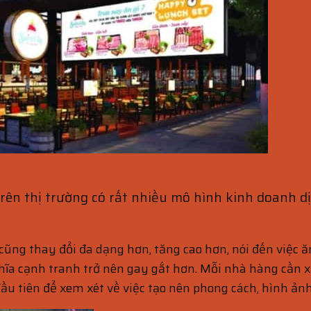
rên thị trường có rất nhiều mô hình kinh doanh d
cũng thay đổi đa dạng hơn, tăng cao hơn, nói đến việc ă
ĩa cạnh tranh trở nên gay gắt hơn. Mỗi nhà hàng cần x
ầu tiên để xem xét về việc tạo nên phong cách, hình ảnh