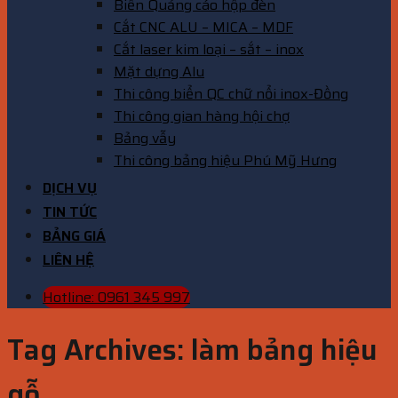
Biển Quảng cáo hộp đèn
Cắt CNC ALU – MICA – MDF
Cắt laser kim loại – sắt – inox
Mặt dựng Alu
Thi công biển QC chữ nổi inox-Đồng
Thi công gian hàng hội chợ
Bảng vẫy
Thi công bảng hiệu Phú Mỹ Hưng
DỊCH VỤ
TIN TỨC
BẢNG GIÁ
LIÊN HỆ
Hotline: 0961 345 997
Tag Archives:
làm bảng hiệu
gỗ