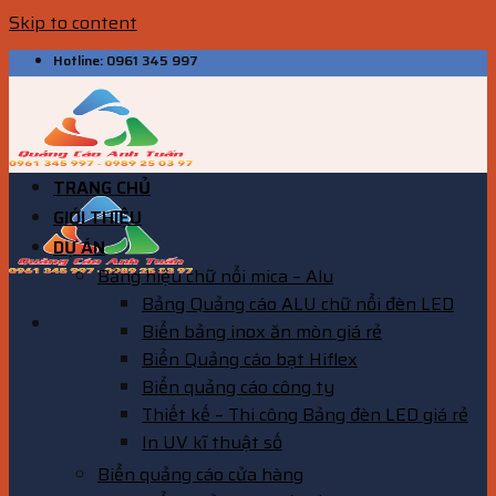
Skip to content
Hotline: 0961 345 997
TRANG CHỦ
GIỚI THIỆU
DỰ ÁN
Bảng hiệu chữ nổi mica – Alu
Bảng Quảng cáo ALU chữ nổi đèn LED
Biển bảng inox ăn mòn giá rẻ
Biển Quảng cáo bạt Hiflex
Biển quảng cáo công ty
Thiết kế – Thi công Bảng đèn LED giá rẻ
In UV kĩ thuật số
Biển quảng cáo cửa hàng