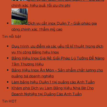
chính xác, hiệu quả, tối ưu chi phí
Dịch vụ cắt inox Quận 7 – Giải pháp gia
công chính xác, thẩm mỹ cao
Tin nổi bật
Quy trình, ưu điểm và các yếu tố kĩ thuật trong dịch
vụ thi công Bảng hiệu Inox
Bảng Hiệu Inox Giá Rẻ: Giải Pháp Lý Tưởng Để Nâng
Tầm Thương Hiệu
Bảng Hiệu Inox Ăn Mòn – Sản phẩm chất lượng cho
quảng bá doanh nghiệp
Làm bảng hiệu Quận 1 tại quảng cáo Anh Tuấn
Khám phá Dịch vụ Làm Bảng Hiệu Nhà Bè Cho
Doanh Nghiệp tại Quảng Cáo Anh Tuấn
Tin HOT