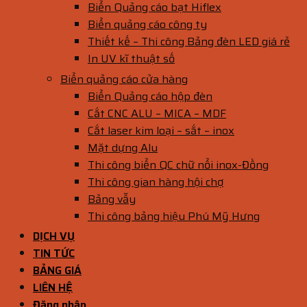
Biển Quảng cáo bạt Hiflex
Biển quảng cáo công ty
Thiết kế – Thi công Bảng đèn LED giá rẻ
In UV kĩ thuật số
Biển quảng cáo cửa hàng
Biển Quảng cáo hộp đèn
Cắt CNC ALU – MICA – MDF
Cắt laser kim loại – sắt – inox
Mặt dựng Alu
Thi công biển QC chữ nổi inox-Đồng
Thi công gian hàng hội chợ
Bảng vẫy
Thi công bảng hiệu Phú Mỹ Hưng
DỊCH VỤ
TIN TỨC
BẢNG GIÁ
LIÊN HỆ
Đăng nhập