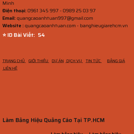
Minh
Điện thoại:
0961 345 997 - 0989 25 03 97
Email:
quangcaoanhtuan997@gmail.com
Website :
quangcaoanhtuan.com - banghieugiarehcm.vn
⭐ ID Bài Viết:
52
TRANG CHỦ
GIỚI THIỆU
DỰ ÁN
DỊCH VỤ
TIN TỨC
BẢNG GIÁ
LIÊN HỆ
Làm Bảng Hiệu Quảng Cáo Tại TP.HCM