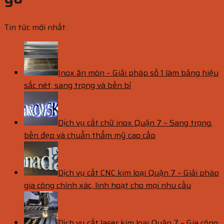
Tin tức mới nhất
Inox ăn mòn – Giải pháp số 1 làm bảng hiệu
sắc nét, sang trọng và bền bỉ
Dịch vụ cắt chữ inox Quận 7 – Sang trọng,
bền đẹp và chuẩn thẩm mỹ cao cấp
Dịch vụ cắt CNC kim loại Quận 7 – Giải pháp
gia công chính xác, linh hoạt cho mọi nhu cầu
Dịch vụ cắt laser kim loại Quận 7 – Gia công