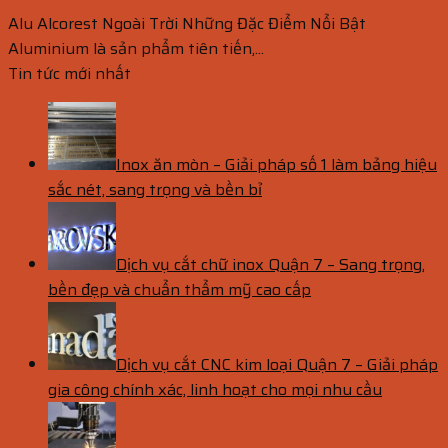
Alu Alcorest Ngoài Trời Những Đặc Điểm Nổi Bật
Aluminium là sản phẩm tiên tiến,...
Tin tức mới nhất
Inox ăn mòn – Giải pháp số 1 làm bảng hiệu
sắc nét, sang trọng và bền bỉ
Dịch vụ cắt chữ inox Quận 7 – Sang trọng,
bền đẹp và chuẩn thẩm mỹ cao cấp
Dịch vụ cắt CNC kim loại Quận 7 – Giải pháp
gia công chính xác, linh hoạt cho mọi nhu cầu