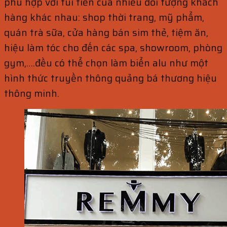
phù hợp với túi tiền của nhiều đối tượng khách
hàng khác nhau: shop thời trang, mỹ phẩm,
quán trà sữa, cửa hàng bán sim thẻ, tiệm ăn,
hiệu làm tóc cho đến các spa, showroom, phòng
gym,….đều có thể chọn làm biển alu như một
hình thức truyền thông quảng bá thương hiệu
thông minh.