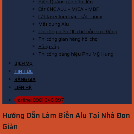
Biển Quảng cáo hộp đèn
Cắt CNC ALU – MICA – MDF
Cắt laser kim loại – sắt – inox
Mặt dựng Alu
Thi công biển QC chữ nổi inox-Đồng
Thi công gian hàng hội chợ
Bảng vẫy
Thi công bảng hiệu Phú Mỹ Hưng
DỊCH VỤ
TIN TỨC
BẢNG GIÁ
LIÊN HỆ
Hotline: 0961 345 997
Hướng Dẫn Làm Biển Alu Tại Nhà Đơn
Giản