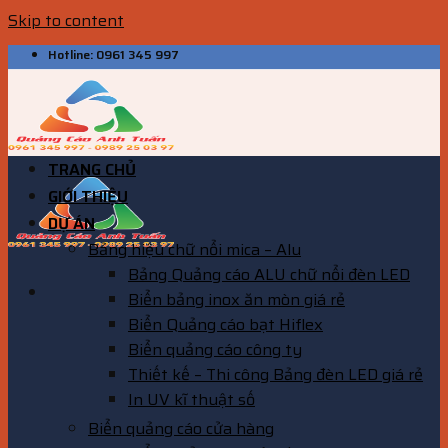
Skip to content
Hotline: 0961 345 997
TRANG CHỦ
GIỚI THIỆU
DỰ ÁN
Bảng hiệu chữ nổi mica – Alu
Bảng Quảng cáo ALU chữ nổi đèn LED
Biển bảng inox ăn mòn giá rẻ
Biển Quảng cáo bạt Hiflex
Biển quảng cáo công ty
Thiết kế – Thi công Bảng đèn LED giá rẻ
In UV kĩ thuật số
Biển quảng cáo cửa hàng