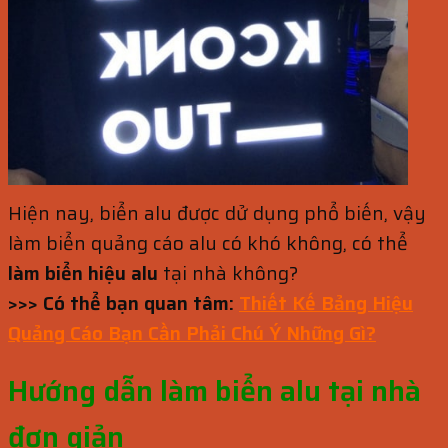
Hiện nay, biển alu được dử dụng phổ biến, vậy
làm biển quảng cáo alu có khó không, có thể
làm biển hiệu alu
tại nhà không?
>>> Có thể bạn quan tâm:
Thiết Kế Bảng Hiệu
Quảng Cáo Bạn Cần Phải Chú Ý Những Gì?
Hướng dẫn làm biển alu tại nhà
đơn giản