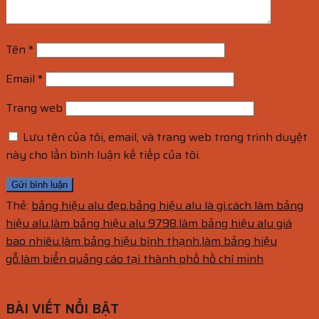
Tên
*
Email
*
Trang web
Lưu tên của tôi, email, và trang web trong trình duyệt
này cho lần bình luận kế tiếp của tôi.
Thẻ:
bảng hiệu alu đẹp
,
bảng hiệu alu là gì
,
cách làm bảng
hiệu alu
,
làm bảng hiệu alu 9798
,
làm bảng hiệu alu giá
bao nhiêu
,
làm bảng hiệu bình thạnh
,
làm bảng hiệu
gỗ
,
làm biển quảng cáo tại thành phố hồ chí minh
BÀI VIẾT NỔI BẬT