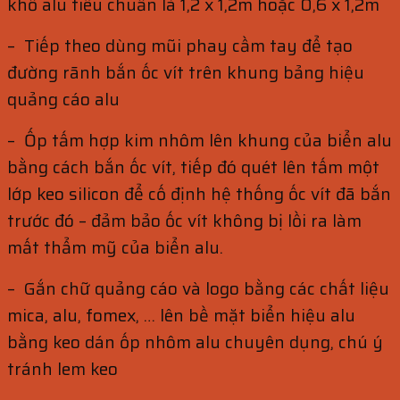
khổ alu tiêu chuẩn là 1,2 x 1,2m hoặc 0,6 x 1,2m
– Tiếp theo dùng mũi phay cầm tay để tạo
đường rãnh bắn ốc vít trên khung bảng hiệu
quảng cáo alu
– Ốp tấm hợp kim nhôm lên khung của biển alu
bằng cách bắn ốc vít, tiếp đó quét lên tấm một
lớp keo silicon để cố định hệ thống ốc vít đã bắn
trước đó – đảm bảo ốc vít không bị lồi ra làm
mất thẩm mỹ của biển alu.
– Gắn chữ quảng cáo và logo bằng các chất liệu
mica, alu, fomex, … lên bề mặt biển hiệu alu
bằng keo dán ốp nhôm alu chuyên dụng, chú ý
tránh lem keo