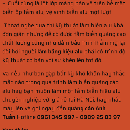
– Cuối cùng là lột lớp màng bảo vệ trên bề mặt
biển ốp tấm alu, vệ sinh biển alu một lượt
Thoạt nghe qua thì kỹ thuật làm biển alu khá
đơn giản nhưng để có được tấm biển quảng cáo
chất lượng cũng như đảm bảo tính thẩm mỹ lại
đòi hỏi người
làm bảng hiệu alu
phải có trình độ
kỹ thuật cơ bản với sự khéo léo tột độ.
Và nếu như bạn gặp bất kỳ khó khăn hay thắc
mắc nào trong quá trình làm biển quảng cáo
alu hay bạn muốn làm một tấm biển hiệu alu
chuyên nghiệp với giá rẻ tại Hà Nội, hãy nhấc
máy lên và gọi ngay đến
quảng cáo Anh
Tuấn
Hotline
0961 345 997 – 0989 25 03 97