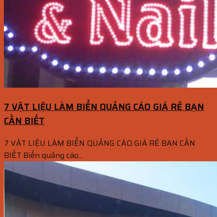
7 VẬT LIỆU LÀM BIỂN QUẢNG CÁO GIÁ RẺ BẠN
CẦN BIẾT
7 VẬT LIỆU LÀM BIỂN QUẢNG CÁO GIÁ RẺ BẠN CẦN
BIẾT Biển quảng cáo...