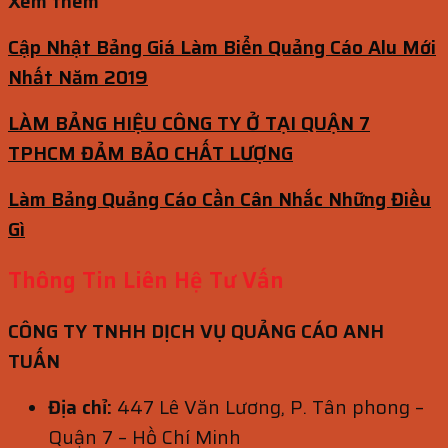
Xem thêm
Cập Nhật Bảng Giá Làm Biển Quảng Cáo Alu Mới
Nhất Năm 2019
LÀM BẢNG HIỆU CÔNG TY Ở TẠI QUẬN 7
TPHCM ĐẢM BẢO CHẤT LƯỢNG
Làm Bảng Quảng Cáo Cần Cân Nhắc Những Điều
Gì
Thông Tin Liên Hệ Tư Vấn
CÔNG TY TNHH DỊCH VỤ QUẢNG CÁO ANH
TUẤN
Địa chỉ:
447 Lê Văn Lương, P. Tân phong –
Quận 7 – Hồ Chí Minh