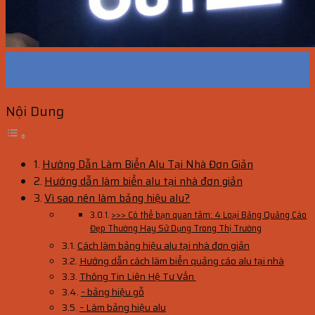
13
Th5
Nội Dung
Hướng Dẫn Làm Biển Alu Tại Nhà Đơn Giản
Hướng dẫn làm biển alu tại nhà đơn giản
Vì sao nên làm bảng hiệu alu?
>>> Có thể bạn quan tâm: 4 Loại Bảng Quảng Cáo
Đẹp Thường Hay Sử Dụng Trong Thị Trường
Cách làm bảng hiệu alu tại nhà đơn giản
Hướng dẫn cách làm biển quảng cáo alu tại nhà
Thông Tin Liên Hệ Tư Vấn
– bảng hiệu gỗ
– Làm bảng hiệu alu