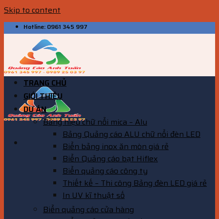
Skip to content
Hotline: 0961 345 997
TRANG CHỦ
GIỚI THIỆU
DỰ ÁN
Bảng hiệu chữ nổi mica – Alu
Bảng Quảng cáo ALU chữ nổi đèn LED
Biển bảng inox ăn mòn giá rẻ
Biển Quảng cáo bạt Hiflex
Biển quảng cáo công ty
Thiết kế – Thi công Bảng đèn LED giá rẻ
In UV kĩ thuật số
Biển quảng cáo cửa hàng