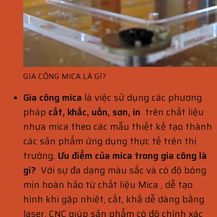
GIA CÔNG MICA LÀ GÌ?
Gia công mica
là việc sử dụng các phương
pháp
cắt, khắc, uốn, sơn, in
trên chất liệu
nhựa mica theo các mẫu thiết kế tạo thành
các sản phẩm ứng dụng thực tế trên thị
trường.
Ưu điểm của mica trong gia công là
gì?
Với sự đa dạng màu sắc và có độ bóng
mịn hoàn hảo từ chất liệu Mica , dễ tạo
hình khi gặp nhiệt, cắt, khắ dễ dàng bằng
laser, CNC giúp sản phẩm có độ chính xác