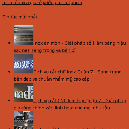
mica
,
tủ mica giá rẻ
,
xưởng mica tphcm
Tin tức mới nhất
Inox ăn mòn – Giải pháp số 1 làm bảng hiệu
sắc nét, sang trọng và bền bỉ
Dịch vụ cắt chữ inox Quận 7 – Sang trọng,
bền đẹp và chuẩn thẩm mỹ cao cấp
Dịch vụ cắt CNC kim loại Quận 7 – Giải pháp
gia công chính xác, linh hoạt cho mọi nhu cầu