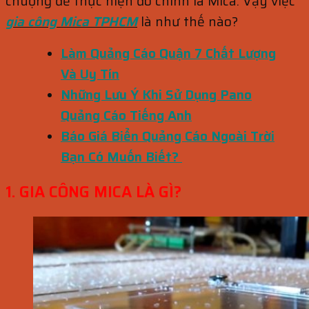
chuộng để thực hiện đó chính là Mica. Vậy việc
gia công Mica TPHCM
là như thế nào?
Làm Quảng Cáo Quận 7 Chất Lượng
Và Uy Tín
Những Lưu Ý Khi Sử Dụng Pano
Quảng Cáo Tiếng Anh
Báo Giá Biển Quảng Cáo Ngoài Trời
Bạn Có Muốn Biết?
1. GIA CÔNG MICA LÀ GÌ?