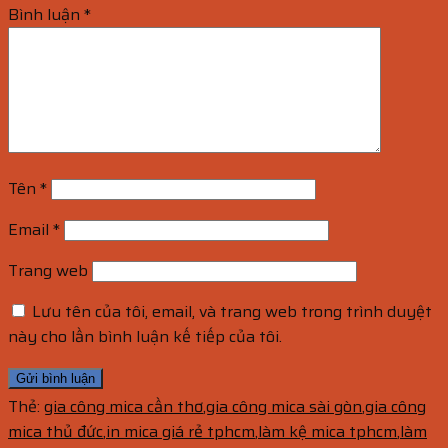
Bình luận
*
Tên
*
Email
*
Trang web
Lưu tên của tôi, email, và trang web trong trình duyệt
này cho lần bình luận kế tiếp của tôi.
Thẻ:
gia công mica cần thơ
,
gia công mica sài gòn
,
gia công
mica thủ đức
,
in mica giá rẻ tphcm
,
làm kệ mica tphcm
,
làm