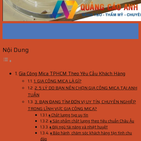
08
Th7
Nội Dung
Gia Công Mica TPHCM Theo Yêu Cầu Khách Hàng
1. GIA CÔNG MICA LÀ GÌ?
2. 5 LÝ DO BẠN NÊN CHỌN GIA CÔNG MICA TẠI ANH
TUẤN
3. BẠN ĐANG TÌM ĐƠN VỊ UY TÍN, CHUYÊN NGHIỆP
TRONG LĨNH VỰC GIA CÔNG MICA?
♠ Chất lượng tạo uy tín
♠ Sản phẩm chất lượng theo tiêu chuẩn Châu Âu
♠ Đội ngũ tài năng và nhiệt huyết
♠ Bảo hành, chăm sóc khách hàng tận tình chu
đáo