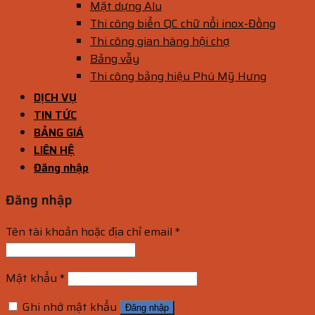
Mặt dựng Alu
Thi công biển QC chữ nổi inox-Đồng
Thi công gian hàng hội chợ
Bảng vẫy
Thi công bảng hiệu Phú Mỹ Hưng
DỊCH VỤ
TIN TỨC
BẢNG GIÁ
LIÊN HỆ
Đăng nhập
Đăng nhập
Tên tài khoản hoặc địa chỉ email
*
Mật khẩu
*
Ghi nhớ mật khẩu
Đăng nhập