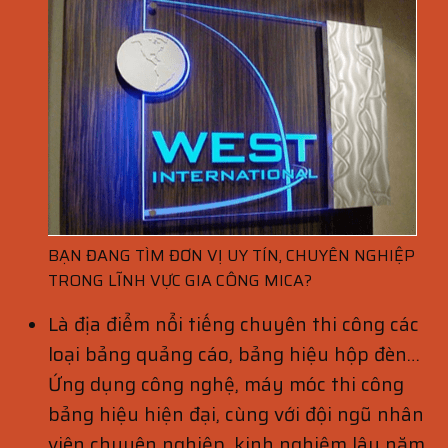
BẠN ĐANG TÌM ĐƠN VỊ UY TÍN, CHUYÊN NGHIỆP
TRONG LĨNH VỰC GIA CÔNG MICA?
Là địa điểm nổi tiếng chuyên thi công các
loại bảng quảng cáo, bảng hiệu hộp đèn…
Ứng dụng công nghệ, máy móc thi công
bảng hiệu hiện đại, cùng với đội ngũ nhân
viên chuyên nghiệp, kinh nghiệm lâu năm