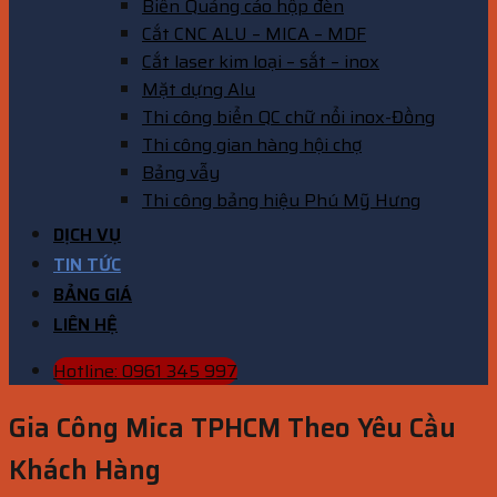
Biển Quảng cáo hộp đèn
Cắt CNC ALU – MICA – MDF
Cắt laser kim loại – sắt – inox
Mặt dựng Alu
Thi công biển QC chữ nổi inox-Đồng
Thi công gian hàng hội chợ
Bảng vẫy
Thi công bảng hiệu Phú Mỹ Hưng
DỊCH VỤ
TIN TỨC
BẢNG GIÁ
LIÊN HỆ
Hotline: 0961 345 997
Gia Công Mica TPHCM Theo Yêu Cầu
Khách Hàng