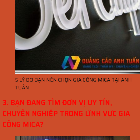
5 LÝ DO BẠN NÊN CHỌN GIA CÔNG MICA TẠI ANH
TUẤN
3. BẠN ĐANG TÌM ĐƠN VỊ UY TÍN,
CHUYÊN NGHIỆP TRONG LĨNH VỰC GIA
CÔNG MICA?