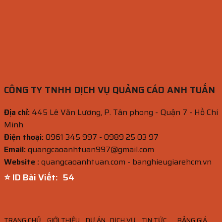
CÔNG TY TNHH DỊCH VỤ QUẢNG CÁO ANH TUẤN
Địa chỉ:
445 Lê Văn Lương, P. Tân phong - Quận 7 - Hồ Chí
Minh
Điện thoại:
0961 345 997 - 0989 25 03 97
Email:
quangcaoanhtuan997@gmail.com
Website :
quangcaoanhtuan.com - banghieugiarehcm.vn
⭐ ID Bài Viết:
53
TRANG CHỦ
GIỚI THIỆU
DỰ ÁN
DỊCH VỤ
TIN TỨC
BẢNG GIÁ