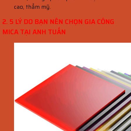
cao, thẩm mỹ.
2. 5 LÝ DO BẠN NÊN CHỌN GIA CÔNG
MICA TẠI ANH TUẤN