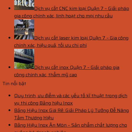
Dịch vụ cắt CNC kim loại Quận 7 – Giải pháp
gia công chính xác, linh hoạt cho mọi nhu cầu
Dịch vụ cắt laser kim loại Quận 7 – Gia công
chính xác, hiệu quả, tối ưu chi phí
Dịch vụ cắt inox Quận 7 – Giải pháp gia
công chính xác, thẩm mỹ cao
Tin nổi bật
Quy trình, ưu điểm và các yếu tố kĩ thuật trong dịch
vụ thi công Bảng hiệu Inox
Bảng Hiệu Inox Giá Rẻ: Giải Pháp Lý Tưởng Để Nâng
Tầm Thương Hiệu
Bảng Hiệu Inox Ăn Mòn – Sản phẩm chất lượng cho