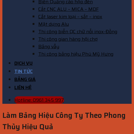
Biển Quảng cáo hộp đèn
Cắt CNC ALU – MICA – MDF
Cắt laser kim loại – sắt – inox
Mặt dựng Alu
Thi công biển QC chữ nổi inox-Đồng
Thi công gian hàng hội chợ
Bảng vẫy
Thi công bảng hiệu Phú Mỹ Hưng
DỊCH VỤ
TIN TỨC
BẢNG GIÁ
LIÊN HỆ
Hotline: 0961 345 997
Làm Bảng Hiệu Công Ty Theo Phong
Thủy Hiệu Quả