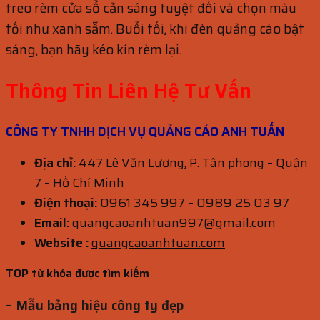
treo rèm cửa sổ cản sáng tuyệt đối và chọn màu
tối như xanh sẫm. Buổi tối, khi đèn quảng cáo bật
sáng, bạn hãy kéo kín rèm lại.
Thông Tin Liên Hệ Tư Vấn
CÔNG TY TNHH DỊCH VỤ QUẢNG CÁO ANH TUẤN
Địa chỉ:
447 Lê Văn Lương, P. Tân phong – Quận
7 – Hồ Chí Minh
Điện thoại:
0961 345 997 – 0989 25 03 97
Email:
quangcaoanhtuan997@gmail.com
Website :
quangcaoanhtuan.com
TOP từ khóa được tìm kiếm
– Mẫu bảng hiệu công ty đẹp