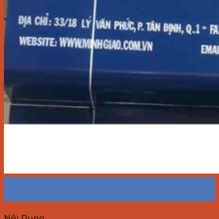
05
Th5
Nội Dung