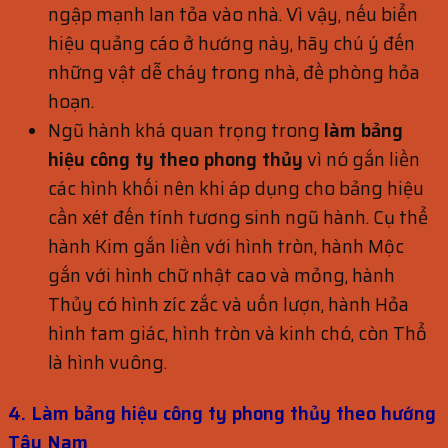
ngập mạnh lan tỏa vào nhà. Vì vậy, nếu biển
hiệu quảng cáo ở hướng này, hãy chú ý đến
những vật dễ cháy trong nhà, đề phòng hỏa
hoạn.
Ngũ hành khá quan trọng trong
làm b
ảng
hi
ệu công ty theo phong th
ủy
vì nó gắn liền
các hình khối nên khi áp dụng cho bảng hiệu
cần xét đến tính tương sinh ngũ hành. Cụ thể
hành Kim gắn liền với hình tròn, hành Mộc
gắn với hình chữ nhật cao và mỏng, hành
Thủy có hình zíc zắc và uốn lượn, hành Hỏa
hình tam giác, hình tròn và kinh chó, còn Thổ
là hình vuông.
4. Làm bảng hiệu công ty phong thủy theo hướng
Tây Nam