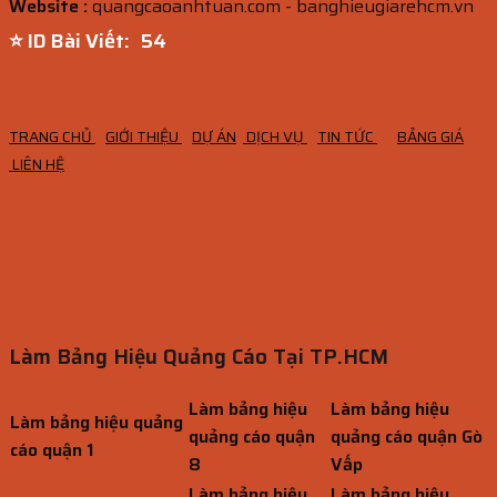
Website :
quangcaoanhtuan.com - banghieugiarehcm.vn
⭐ ID Bài Viết:
53
TRANG CHỦ
GIỚI THIỆU
DỰ ÁN
DỊCH VỤ
TIN TỨC
BẢNG GIÁ
LIÊN HỆ
Làm Bảng Hiệu Quảng Cáo Tại TP.HCM
Làm bảng hiệu
Làm bảng hiệu
Làm bảng hiệu quảng
quảng cáo quận
quảng cáo quận Gò
cáo quận 1
8
Vấp
Làm bảng hiệu
Làm bảng hiệu