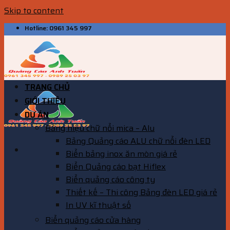
Skip to content
Hotline: 0961 345 997
TRANG CHỦ
GIỚI THIỆU
DỰ ÁN
Bảng hiệu chữ nổi mica – Alu
Bảng Quảng cáo ALU chữ nổi đèn LED
Biển bảng inox ăn mòn giá rẻ
Biển Quảng cáo bạt Hiflex
Biển quảng cáo công ty
Thiết kế – Thi công Bảng đèn LED giá rẻ
In UV kĩ thuật số
Biển quảng cáo cửa hàng