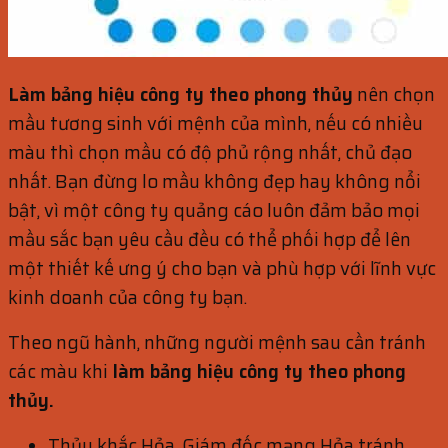
Làm b
ảng hi
ệu công ty theo phong th
ủy
nên chọn
mầu tương sinh với mệnh của mình, nếu có nhiều
màu thì chọn mầu có độ phủ rộng nhất, chủ đạo
nhất. Bạn đừng lo mầu không đẹp hay không nổi
bật, vì một công ty quảng cáo luôn đảm bảo mọi
mầu sắc bạn yêu cầu đều có thể phối hợp để lên
một thiết kế ưng ý cho bạn và phù hợp với lĩnh vực
kinh doanh của công ty bạn.
Theo ngũ hành, những người mệnh sau cần tránh
các màu khi
làm b
ảng hi
ệu công ty theo phong
th
ủy
.
Thủy khắc Hỏa, Giám đốc mạng Hỏa tránh