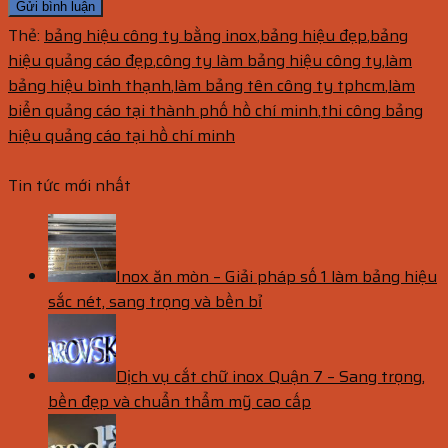
Thẻ:
bảng hiệu công ty bằng inox
,
bảng hiệu đẹp
,
bảng
hiệu quảng cáo đẹp
,
công ty làm bảng hiệu công ty
,
làm
bảng hiệu bình thạnh
,
làm bảng tên công ty tphcm
,
làm
biển quảng cáo tại thành phố hồ chí minh
,
thi công bảng
hiệu quảng cáo tại hồ chí minh
Tin tức mới nhất
Inox ăn mòn – Giải pháp số 1 làm bảng hiệu
sắc nét, sang trọng và bền bỉ
Dịch vụ cắt chữ inox Quận 7 – Sang trọng,
bền đẹp và chuẩn thẩm mỹ cao cấp