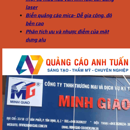
laser
Biển quảng cáo mica- Dễ gia công, độ
bền cao
Phân tích ưu và nhược điểm của mặt
dựng alu