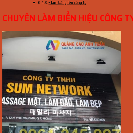
– làm bảng tên công ty
CHUYÊN LÀM BIỂN HIỆU CÔNG T