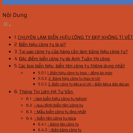
Th5
Nội Dung
CHUYÊN LÀM BIỂN HIỆU CÔNG TY ĐẸP KHÔNG TÌ VẾ
Biển hiệu công ty là gì?
Tại sao công ty cửa hàng cần làm bảng hiệu công ty?
Đặc điểm biển công ty do Anh Tuấn thi công:
Các loại biển hiệu, biển tên công ty thông dụng nhất
1. Biển hiệu công ty Inox – đồng ăn mòn
2. Bảng hiệu công ty Inox in UV
3. Biển công ty Mica in UV – Biển Mica dán decan
Thông Tin Liên Hệ Tư Vấn
– làm biển hiệu công ty tphcm
– quy định biển tên công ty
– Mẫu biển công ty đẹp nhất
– biển tên công ty mica
– Bảng tên công ty
– Biển bằng công ty