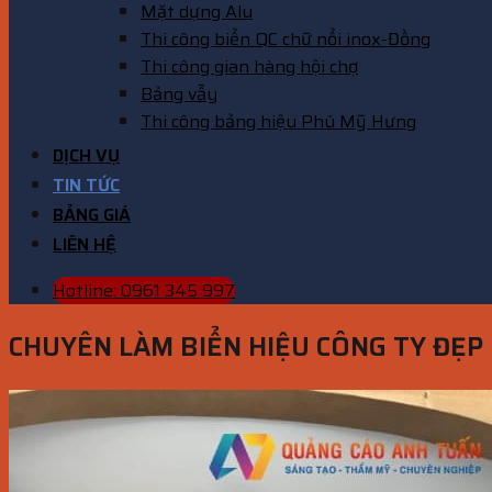
Mặt dựng Alu
Thi công biển QC chữ nổi inox-Đồng
Thi công gian hàng hội chợ
Bảng vẫy
Thi công bảng hiệu Phú Mỹ Hưng
DỊCH VỤ
TIN TỨC
BẢNG GIÁ
LIÊN HỆ
Hotline: 0961 345 997
CHUYÊN LÀM BIỂN HIỆU CÔNG TY ĐẸP