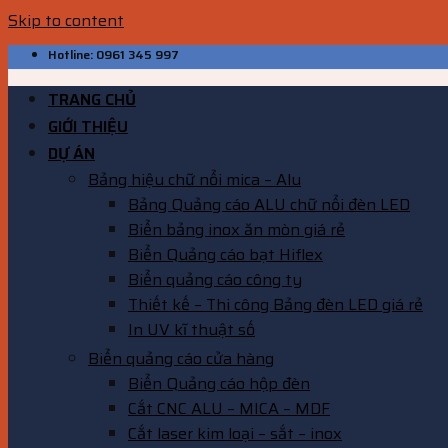
Skip to content
Hotline: 0961 345 997
TRANG CHỦ
GIỚI THIỆU
DỰ ÁN
Bảng hiệu chữ nổi mica – Alu
Bảng Quảng cáo ALU chữ nổi đèn LED
Biển bảng inox ăn mòn giá rẻ
Biển Quảng cáo bạt Hiflex
Biển quảng cáo công ty
Thiết kế – Thi công Bảng đèn LED giá rẻ
In UV kĩ thuật số
Biển quảng cáo cửa hàng
Biển Quảng cáo hộp đèn
Cắt CNC ALU – MICA – MDF
Cắt laser kim loại – sắt – inox