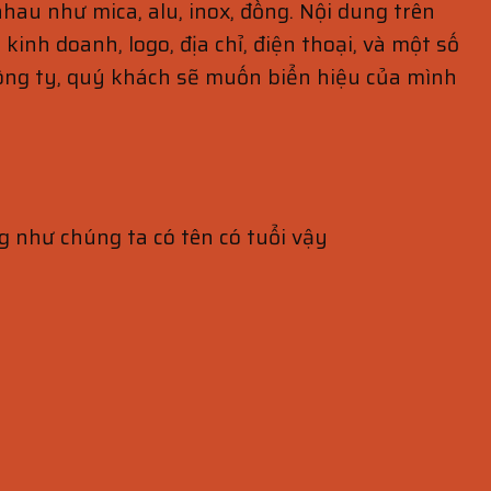
au như mica, alu, inox, đồng. Nội dung trên
inh doanh, logo, địa chỉ, điện thoại, và một số
công ty, quý khách sẽ muốn biển hiệu của mình
g như chúng ta có tên có tuổi vậy