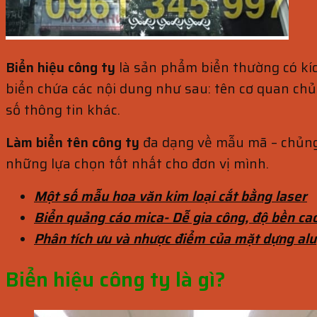
Biển hiệu công ty
là sản phẩm biển thường có kíc
biển chứa các nội dung như sau: tên cơ quan chủ 
số thông tin khác.
Làm biển tên công ty
đa dạng về mẫu mã – chủng l
những lựa chọn tốt nhất cho đơn vị mình.
Một số mẫu hoa văn kim loại cắt bằng laser
Biển quảng cáo mica- Dễ gia công, độ bền ca
Phân tích ưu và nhược điểm của mặt dựng alu
Biển hiệu công ty là gì?