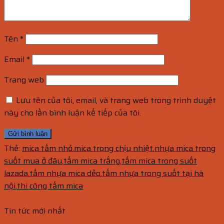
Tên
*
Email
*
Trang web
Lưu tên của tôi, email, và trang web trong trình duyệt
này cho lần bình luận kế tiếp của tôi.
Thẻ:
mica tấm nhỏ
,
mica trong chịu nhiệt
,
nhựa mica trong
suốt mua ở đâu
,
tấm mica trắng
,
tấm mica trong suốt
lazada
,
tấm nhựa mica dẻo
,
tấm nhựa trong suốt tại hà
nội
,
thi công tấm mica
Tin tức mới nhất