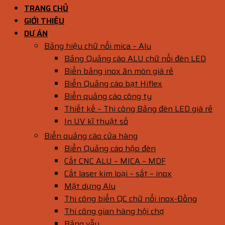
TRANG CHỦ
GIỚI THIỆU
DỰ ÁN
Bảng hiệu chữ nổi mica – Alu
Bảng Quảng cáo ALU chữ nổi đèn LED
Biển bảng inox ăn mòn giá rẻ
Biển Quảng cáo bạt Hiflex
Biển quảng cáo công ty
Thiết kế – Thi công Bảng đèn LED giá rẻ
In UV kĩ thuật số
Biển quảng cáo cửa hàng
Biển Quảng cáo hộp đèn
Cắt CNC ALU – MICA – MDF
Cắt laser kim loại – sắt – inox
Mặt dựng Alu
Thi công biển QC chữ nổi inox-Đồng
Thi công gian hàng hội chợ
Bảng vẫy