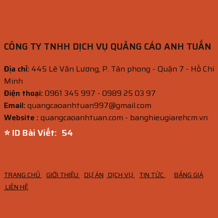
CÔNG TY TNHH DỊCH VỤ QUẢNG CÁO ANH TUẤN
Địa chỉ:
445 Lê Văn Lương, P. Tân phong - Quận 7 - Hồ Chí
Minh
Điện thoại:
0961 345 997 - 0989 25 03 97
Email:
quangcaoanhtuan997@gmail.com
Website :
quangcaoanhtuan.com - banghieugiarehcm.vn
⭐ ID Bài Viết:
53
TRANG CHỦ
GIỚI THIỆU
DỰ ÁN
DỊCH VỤ
TIN TỨC
BẢNG GIÁ
LIÊN HỆ