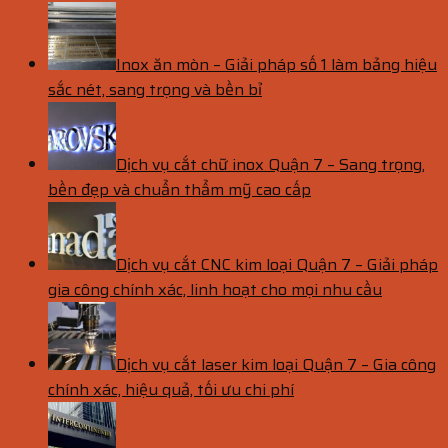
Inox ăn mòn – Giải pháp số 1 làm bảng hiệu
sắc nét, sang trọng và bền bỉ
Dịch vụ cắt chữ inox Quận 7 – Sang trọng,
bền đẹp và chuẩn thẩm mỹ cao cấp
Dịch vụ cắt CNC kim loại Quận 7 – Giải pháp
gia công chính xác, linh hoạt cho mọi nhu cầu
Dịch vụ cắt laser kim loại Quận 7 – Gia công
chính xác, hiệu quả, tối ưu chi phí