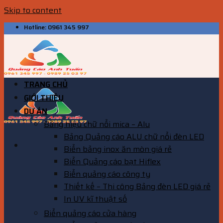
Skip to content
Hotline: 0961 345 997
TRANG CHỦ
GIỚI THIỆU
DỰ ÁN
Bảng hiệu chữ nổi mica – Alu
Bảng Quảng cáo ALU chữ nổi đèn LED
Biển bảng inox ăn mòn giá rẻ
Biển Quảng cáo bạt Hiflex
Biển quảng cáo công ty
Thiết kế – Thi công Bảng đèn LED giá rẻ
In UV kĩ thuật số
Biển quảng cáo cửa hàng