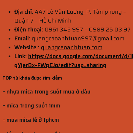
Địa chỉ:
447 Lê Văn Lương, P. Tân phong –
Quận 7 – Hồ Chí Minh
Điện thoại:
0961 345 997 – 0989 25 03 97
Email:
quangcaoanhtuan997@gmail.com
Website :
quangcaoanhtuan.com
Link:
https://docs.google.com/document/
gYjerBx-FWpEJo/edit?usp=sharing
TOP từ khóa được tìm kiếm
– nhựa mica trong suốt mua ở đâu
– mica trong suốt 1mm
– mua mica lẻ ở tphcm