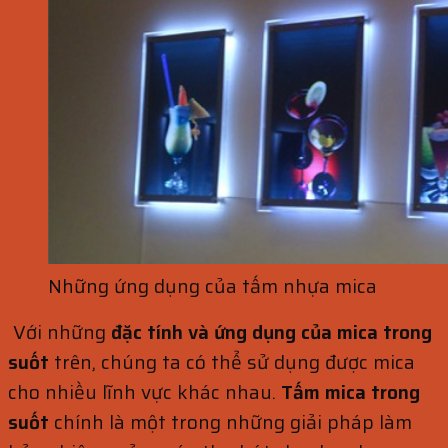
Những ứng dụng của tấm nhựa mica
Với những
đặc tính và ứng dụng của mica trong
suốt
trên, chúng ta có thể sử dụng được mica
cho nhiều lĩnh vực khác nhau.
Tấm mica trong
suốt
chính là một trong những giải pháp làm