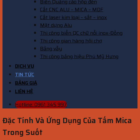
Biển Quảng cáo hộp đèn
Cắt CNC ALU – MICA – MDF
Cắt laser kim loại – sắt – inox
Mặt dựng Alu
Thi công biển QC chữ nổi inox-Đồng
Thi công gian hàng hội chợ
Bảng vẫy
Thi công bảng hiệu Phú Mỹ Hưng
DỊCH VỤ
TIN TỨC
BẢNG GIÁ
LIÊN HỆ
Hotline: 0961 345 997
Đặc Tính Và Ứng Dụng Của Tấm Mica
Trong Suốt