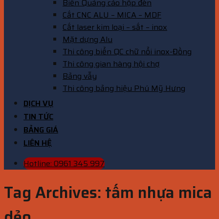
Biển Quảng cáo hộp đèn
Cắt CNC ALU – MICA – MDF
Cắt laser kim loại – sắt – inox
Mặt dựng Alu
Thi công biển QC chữ nổi inox-Đồng
Thi công gian hàng hội chợ
Bảng vẫy
Thi công bảng hiệu Phú Mỹ Hưng
DỊCH VỤ
TIN TỨC
BẢNG GIÁ
LIÊN HỆ
Hotline: 0961 345 997
Tag Archives:
tấm nhựa mica
dẻo