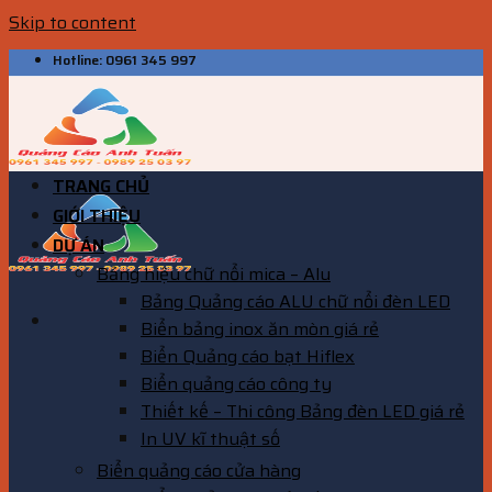
Skip to content
Hotline: 0961 345 997
TRANG CHỦ
GIỚI THIỆU
DỰ ÁN
Bảng hiệu chữ nổi mica – Alu
Bảng Quảng cáo ALU chữ nổi đèn LED
Biển bảng inox ăn mòn giá rẻ
Biển Quảng cáo bạt Hiflex
Biển quảng cáo công ty
Thiết kế – Thi công Bảng đèn LED giá rẻ
In UV kĩ thuật số
Biển quảng cáo cửa hàng