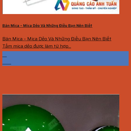
Bán Mica – Mica Dẻo Và Những Điều Bạn Nên Biết
Bán Mica – Mica Dẻo Và Những Điều Bạn Nên Biết
Tấm mica dẻo được làm từ hợp...
12
Th7