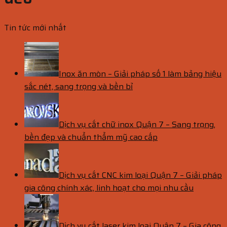
Tin tức mới nhất
Inox ăn mòn – Giải pháp số 1 làm bảng hiệu
sắc nét, sang trọng và bền bỉ
Dịch vụ cắt chữ inox Quận 7 – Sang trọng,
bền đẹp và chuẩn thẩm mỹ cao cấp
Dịch vụ cắt CNC kim loại Quận 7 – Giải pháp
gia công chính xác, linh hoạt cho mọi nhu cầu
Dịch vụ cắt laser kim loại Quận 7 – Gia công