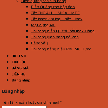
Biển quảng cáo cửa hàng
Biển Quảng cáo hộp đèn
Cắt CNC ALU – MICA – MDF
Cắt laser kim loại – sắt – inox
Mặt dựng Alu
Thi công biển QC chữ nổi inox-Đồng
Thi công gian hàng hội chợ
Bảng vẫy
Thi công bảng hiệu Phú Mỹ Hưng
DỊCH VỤ
TIN TỨC
BẢNG GIÁ
LIÊN HỆ
Đăng nhập
Đăng nhập
Tên tài khoản hoặc địa chỉ email
*