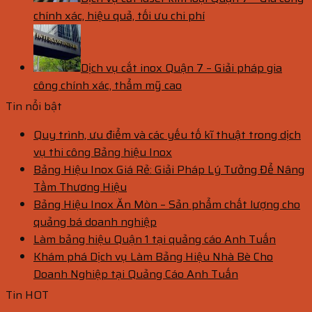
chính xác, hiệu quả, tối ưu chi phí
Dịch vụ cắt inox Quận 7 – Giải pháp gia
công chính xác, thẩm mỹ cao
Tin nổi bật
Quy trình, ưu điểm và các yếu tố kĩ thuật trong dịch
vụ thi công Bảng hiệu Inox
Bảng Hiệu Inox Giá Rẻ: Giải Pháp Lý Tưởng Để Nâng
Tầm Thương Hiệu
Bảng Hiệu Inox Ăn Mòn – Sản phẩm chất lượng cho
quảng bá doanh nghiệp
Làm bảng hiệu Quận 1 tại quảng cáo Anh Tuấn
Khám phá Dịch vụ Làm Bảng Hiệu Nhà Bè Cho
Doanh Nghiệp tại Quảng Cáo Anh Tuấn
Tin HOT