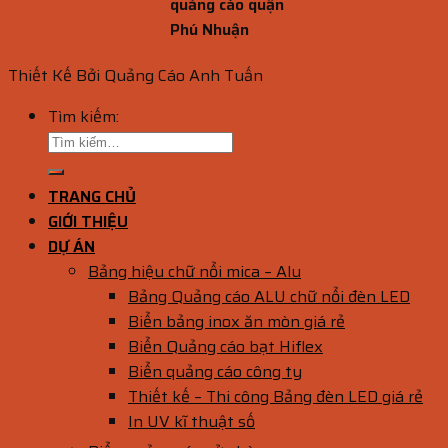
quảng cáo quận
Phú Nhuận
Thiết Kế Bởi Quảng Cáo Anh Tuấn
Tìm kiếm:
TRANG CHỦ
GIỚI THIỆU
DỰ ÁN
Bảng hiệu chữ nổi mica – Alu
Bảng Quảng cáo ALU chữ nổi đèn LED
Biển bảng inox ăn mòn giá rẻ
Biển Quảng cáo bạt Hiflex
Biển quảng cáo công ty
Thiết kế – Thi công Bảng đèn LED giá rẻ
In UV kĩ thuật số