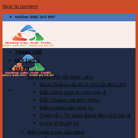
Skip to content
Hotline: 0961 345 997
TRANG CHỦ
GIỚI THIỆU
DỰ ÁN
Bảng hiệu chữ nổi mica – Alu
Bảng Quảng cáo ALU chữ nổi đèn LED
Biển bảng inox ăn mòn giá rẻ
Biển Quảng cáo bạt Hiflex
Biển quảng cáo công ty
Thiết kế – Thi công Bảng đèn LED giá rẻ
In UV kĩ thuật số
Biển quảng cáo cửa hàng