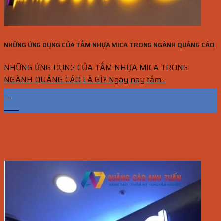
NHỮNG ỨNG DỤNG CỦA TẤM NHỰA MICA TRONG NGÀNH QUẢNG CÁO
NHỮNG ỨNG DỤNG CỦA TẤM NHỰA MICA TRONG
NGÀNH QUẢNG CÁO LÀ GÌ? Ngày nay tấm...
13
Th5