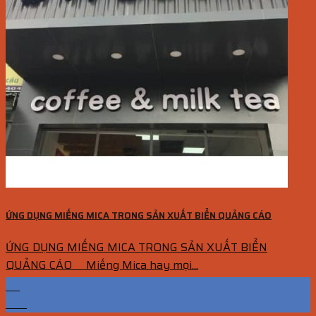
ỨNG DỤNG MIẾNG MICA TRONG SẢN XUẤT BIỂN QUẢNG CÁO
ỨNG DỤNG MIẾNG MICA TRONG SẢN XUẤT BIỂN
QUẢNG CÁO Miếng Mica hay mọi...
06
Th6