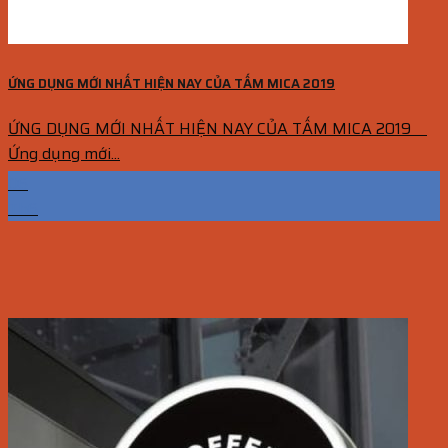
ỨNG DỤNG MỚI NHẤT HIỆN NAY CỦA TẤM MICA 2019
ỨNG DỤNG MỚI NHẤT HIỆN NAY CỦA TẤM MICA 2019
Ứng dụng mới...
06
Th6