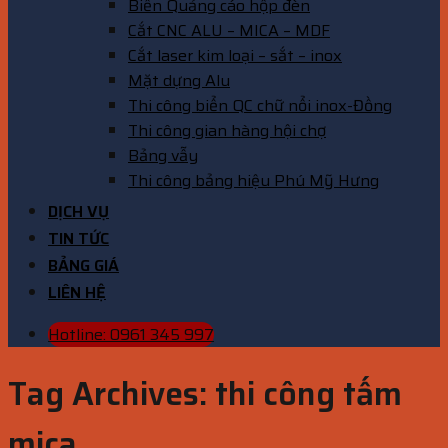
Biển Quảng cáo hộp đèn
Cắt CNC ALU – MICA – MDF
Cắt laser kim loại – sắt – inox
Mặt dựng Alu
Thi công biển QC chữ nổi inox-Đồng
Thi công gian hàng hội chợ
Bảng vẫy
Thi công bảng hiệu Phú Mỹ Hưng
DỊCH VỤ
TIN TỨC
BẢNG GIÁ
LIÊN HỆ
Hotline: 0961 345 997
Tag Archives:
thi công tấm
mica