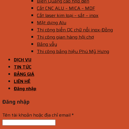
Biển Quảng cáo hộp đèn
Cắt CNC ALU – MICA – MDF
Cắt laser kim loại – sắt – inox
Mặt dựng Alu
Thi công biển QC chữ nổi inox-Đồng
Thi công gian hàng hội chợ
Bảng vẫy
Thi công bảng hiệu Phú Mỹ Hưng
DỊCH VỤ
TIN TỨC
BẢNG GIÁ
LIÊN HỆ
Đăng nhập
Đăng nhập
Tên tài khoản hoặc địa chỉ email
*