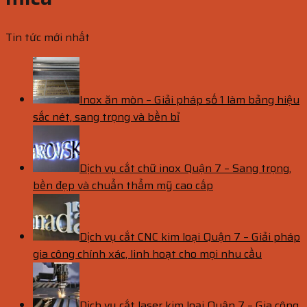
Tin tức mới nhất
Inox ăn mòn – Giải pháp số 1 làm bảng hiệu
sắc nét, sang trọng và bền bỉ
Dịch vụ cắt chữ inox Quận 7 – Sang trọng,
bền đẹp và chuẩn thẩm mỹ cao cấp
Dịch vụ cắt CNC kim loại Quận 7 – Giải pháp
gia công chính xác, linh hoạt cho mọi nhu cầu
Dịch vụ cắt laser kim loại Quận 7 – Gia công