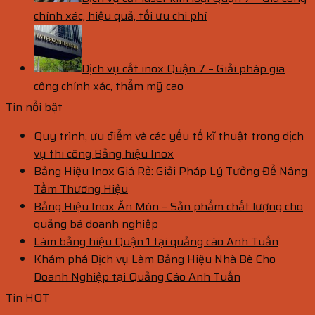
chính xác, hiệu quả, tối ưu chi phí
Dịch vụ cắt inox Quận 7 – Giải pháp gia
công chính xác, thẩm mỹ cao
Tin nổi bật
Quy trình, ưu điểm và các yếu tố kĩ thuật trong dịch
vụ thi công Bảng hiệu Inox
Bảng Hiệu Inox Giá Rẻ: Giải Pháp Lý Tưởng Để Nâng
Tầm Thương Hiệu
Bảng Hiệu Inox Ăn Mòn – Sản phẩm chất lượng cho
quảng bá doanh nghiệp
Làm bảng hiệu Quận 1 tại quảng cáo Anh Tuấn
Khám phá Dịch vụ Làm Bảng Hiệu Nhà Bè Cho
Doanh Nghiệp tại Quảng Cáo Anh Tuấn
Tin HOT