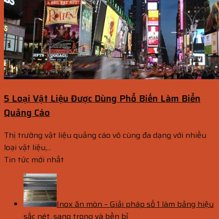
5 Loại Vật Liệu Được Dùng Phổ Biến Làm Biển
Quảng Cáo
Thị trường vật liệu quảng cáo vô cùng đa dạng với nhiều
loại vật liệu,...
Tin tức mới nhất
Inox ăn mòn – Giải pháp số 1 làm bảng hiệu
sắc nét, sang trọng và bền bỉ