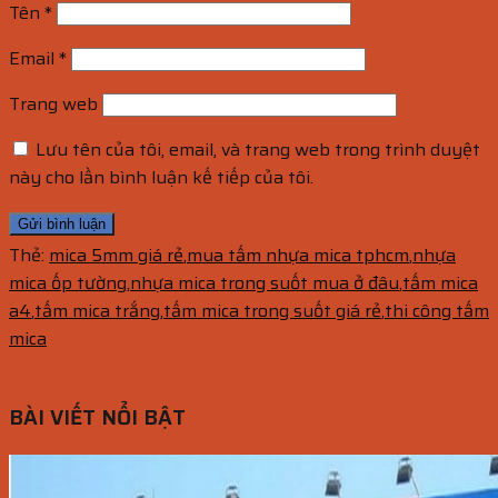
Tên
*
Email
*
Trang web
Lưu tên của tôi, email, và trang web trong trình duyệt
này cho lần bình luận kế tiếp của tôi.
Thẻ:
mica 5mm giá rẻ
,
mua tấm nhựa mica tphcm
,
nhựa
mica ốp tường
,
nhựa mica trong suốt mua ở đâu
,
tấm mica
a4
,
tấm mica trắng
,
tấm mica trong suốt giá rẻ
,
thi công tấm
mica
BÀI VIẾT NỔI BẬT