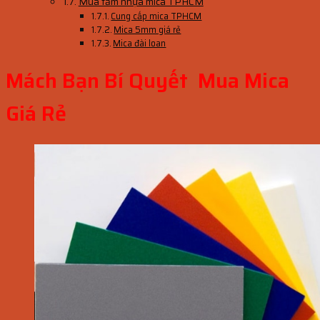
Mua tấm nhựa mica TPHCM
Cung cấp mica TPHCM
Mica 5mm giá rẻ
Mica đài loan
Mách Bạn Bí Quyết Mua Mica
Giá Rẻ