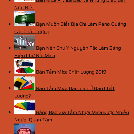
Bán Mica – Mica Dẻo Và Những Điều Bạn
Nên Biết
Bạn Muốn Biết Địa Chỉ Làm Pano Quảng
Cáo Chất Lượng
Bạn Nên Chú Ý Nguyên Tắc Làm Bảng
Hiệu Chữ Nổi Mica
Bán Tấm Mica Chất Lượng 2019
Bán Tấm Mica Đài Loan Ở Đâu Chất
Lượng?
Bảng Báo Giá Tấm Nhựa Mica Được Nhiều
Người Quan Tâm