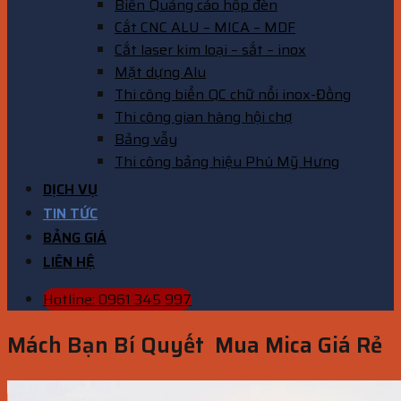
Biển Quảng cáo hộp đèn
Cắt CNC ALU – MICA – MDF
Cắt laser kim loại – sắt – inox
Mặt dựng Alu
Thi công biển QC chữ nổi inox-Đồng
Thi công gian hàng hội chợ
Bảng vẫy
Thi công bảng hiệu Phú Mỹ Hưng
DỊCH VỤ
TIN TỨC
BẢNG GIÁ
LIÊN HỆ
Hotline: 0961 345 997
Mách Bạn Bí Quyết Mua Mica Giá Rẻ