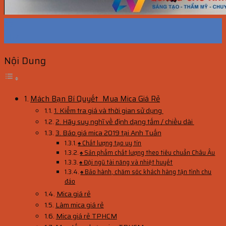
27
Th7
Nội Dung
Mách Bạn Bí Quyết Mua Mica Giá Rẻ
1. Kiểm tra giá và thời gian sử dụng
2. Hãy suy nghĩ về định dạng tấm / chiều dài
3. Báo giá mica 2019 tại Anh Tuấn
♠ Chất lượng tạo uy tín
♠ Sản phẩm chất lượng theo tiêu chuẩn Châu Âu
♠ Đội ngũ tài năng và nhiệt huyết
♠ Bảo hành, chăm sóc khách hàng tận tình chu
đáo
Mica giá rẻ
Làm mica giá rẻ
Mica giá rẻ TPHCM