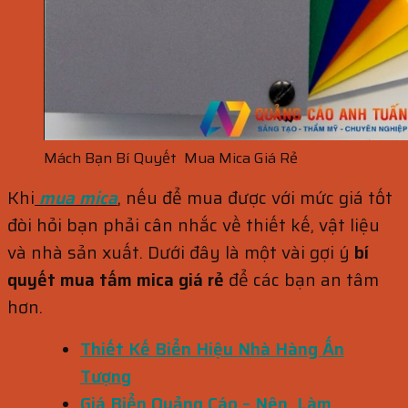
Mách Bạn Bí Quyết Mua Mica Giá Rẻ
Khi
mua mica
, nếu để mua được với mức giá tốt
đòi hỏi bạn phải cân nhắc về thiết kế, vật liệu
và nhà sản xuất. Dưới đây là một vài gợi ý
bí
quyết mua tấm mica giá rẻ
để các bạn an tâm
hơn.
Thiết Kế Biển Hiệu Nhà Hàng Ấn
Tượng
Giá Biển Quảng Cáo – Nên Làm