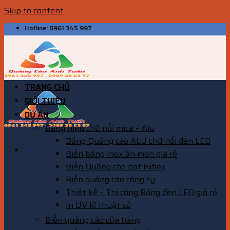
Skip to content
Hotline: 0961 345 997
TRANG CHỦ
GIỚI THIỆU
DỰ ÁN
Bảng hiệu chữ nổi mica – Alu
Bảng Quảng cáo ALU chữ nổi đèn LED
Biển bảng inox ăn mòn giá rẻ
Biển Quảng cáo bạt Hiflex
Biển quảng cáo công ty
Thiết kế – Thi công Bảng đèn LED giá rẻ
In UV kĩ thuật số
Biển quảng cáo cửa hàng