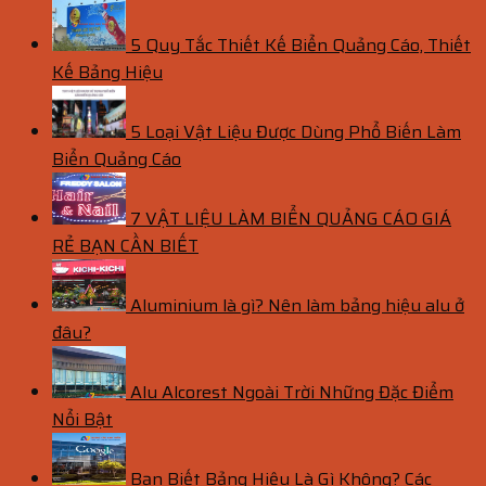
5 Quy Tắc Thiết Kế Biển Quảng Cáo, Thiết
Kế Bảng Hiệu
5 Loại Vật Liệu Được Dùng Phổ Biến Làm
Biển Quảng Cáo
7 VẬT LIỆU LÀM BIỂN QUẢNG CÁO GIÁ
RẺ BẠN CẦN BIẾT
Aluminium là gì? Nên làm bảng hiệu alu ở
đâu?
Alu Alcorest Ngoài Trời Những Đặc Điểm
Nổi Bật
Bạn Biết Bảng Hiệu Là Gì Không? Các