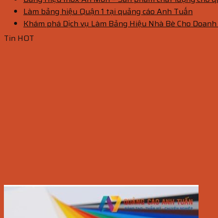
Làm bảng hiệu Quận 1 tại quảng cáo Anh Tuấn
Khám phá Dịch vụ Làm Bảng Hiệu Nhà Bè Cho Doanh
Tin HOT