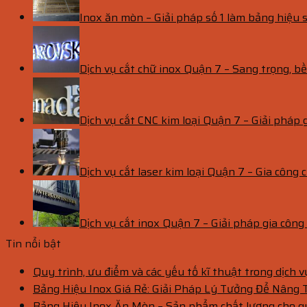
Inox ăn mòn – Giải pháp số 1 làm bảng hiệu s
Dịch vụ cắt chữ inox Quận 7 – Sang trọng, 
Dịch vụ cắt CNC kim loại Quận 7 – Giải pháp 
Dịch vụ cắt laser kim loại Quận 7 – Gia công c
Dịch vụ cắt inox Quận 7 – Giải pháp gia côn
Tin nổi bật
Quy trình, ưu điểm và các yếu tố kĩ thuật trong dịch 
Bảng Hiệu Inox Giá Rẻ: Giải Pháp Lý Tưởng Để Nâng
Bảng Hiệu Inox Ăn Mòn – Sản phẩm chất lượng cho 