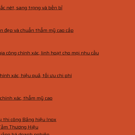
ắc nét, sang trọng và bền bỉ
bền đẹp và chuẩn thẩm mỹ cao cấp
gia công chính xác, linh hoạt cho mọi nhu cầu
hính xác, hiệu quả, tối ưu chi phí
g chính xác, thẩm mỹ cao
vụ thi công Bảng hiệu Inox
 Tầm Thương Hiệu
quảng bá doanh nghiệp