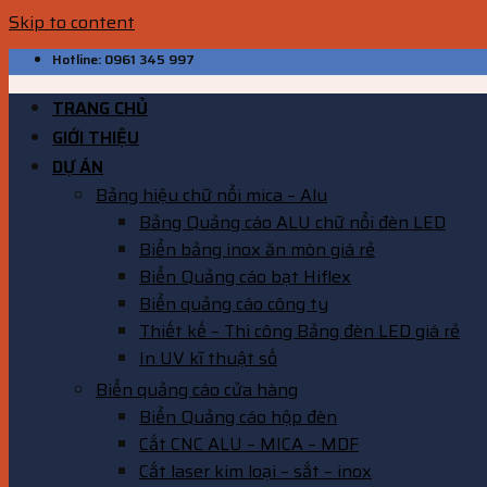
Skip to content
Hotline: 0961 345 997
TRANG CHỦ
GIỚI THIỆU
DỰ ÁN
Bảng hiệu chữ nổi mica – Alu
Bảng Quảng cáo ALU chữ nổi đèn LED
Biển bảng inox ăn mòn giá rẻ
Biển Quảng cáo bạt Hiflex
Biển quảng cáo công ty
Thiết kế – Thi công Bảng đèn LED giá rẻ
In UV kĩ thuật số
Biển quảng cáo cửa hàng
Biển Quảng cáo hộp đèn
Cắt CNC ALU – MICA – MDF
Cắt laser kim loại – sắt – inox