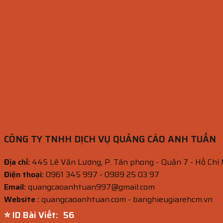
CÔNG TY TNHH DỊCH VỤ QUẢNG CÁO ANH TUẤN
Địa chỉ:
445 Lê Văn Lương, P. Tân phong - Quận 7 - Hồ Chí
Điện thoại:
0961 345 997 - 0989 25 03 97
Email:
quangcaoanhtuan997@gmail.com
Website :
quangcaoanhtuan.com - banghieugiarehcm.vn
⭐ ID Bài Viết:
55