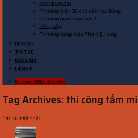
Mặt dựng Alu
Thi công biển QC chữ nổi inox-Đồng
Thi công gian hàng hội chợ
Bảng vẫy
Thi công bảng hiệu Phú Mỹ Hưng
DỊCH VỤ
TIN TỨC
BẢNG GIÁ
LIÊN HỆ
Hotline: 0961 345 997
Tag Archives:
thi công tấm mi
Tin tức mới nhất