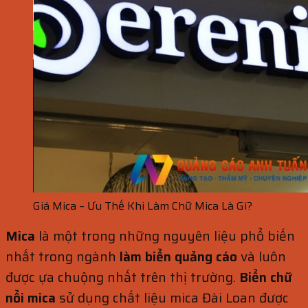
Giá Mica – Ưu Thế Khi Làm Chữ Mica Là Gì?
Mica
là một trong những nguyên liệu phổ biến
nhất trong ngành
làm biển quảng cáo
và luôn
được ựa chuộng nhất trên thị trường.
Biển chữ
nổi mica
sử dụng chất liệu mica Đài Loan được