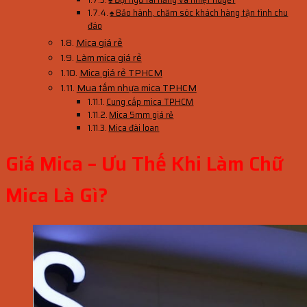
♠ Bảo hành, chăm sóc khách hàng tận tình chu
đáo
Mica giá rẻ
Làm mica giá rẻ
Mica giá rẻ TPHCM
Mua tấm nhựa mica TPHCM
Cung cấp mica TPHCM
Mica 5mm giá rẻ
Mica đài loan
Giá Mica – Ưu Thế Khi Làm Chữ
Mica Là Gì?