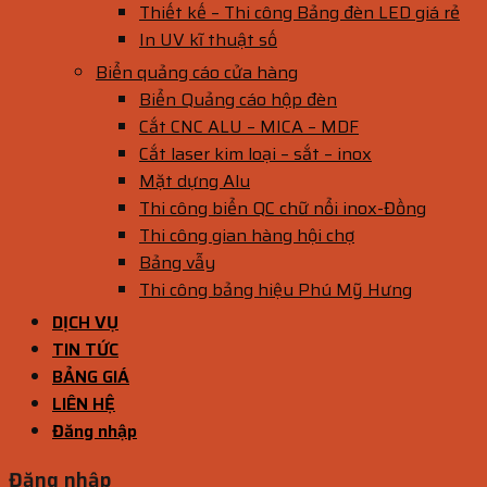
Thiết kế – Thi công Bảng đèn LED giá rẻ
In UV kĩ thuật số
Biển quảng cáo cửa hàng
Biển Quảng cáo hộp đèn
Cắt CNC ALU – MICA – MDF
Cắt laser kim loại – sắt – inox
Mặt dựng Alu
Thi công biển QC chữ nổi inox-Đồng
Thi công gian hàng hội chợ
Bảng vẫy
Thi công bảng hiệu Phú Mỹ Hưng
DỊCH VỤ
TIN TỨC
BẢNG GIÁ
LIÊN HỆ
Đăng nhập
Đăng nhập