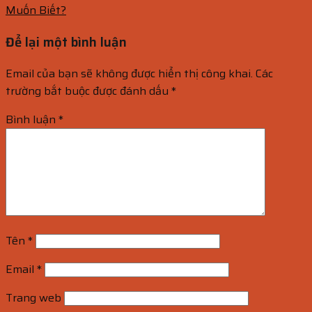
Muốn Biết?
Để lại một bình luận
Email của bạn sẽ không được hiển thị công khai.
Các
trường bắt buộc được đánh dấu
*
Bình luận
*
Tên
*
Email
*
Trang web