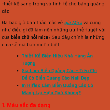
thiết kế sang trọng và tinh tế cho bảng quảng
cáo.
Đã bao giờ bạn thắc mắc về
giá Mica
và cũng
như điều gì đã làm nên những ưu thế tuyệt vời
của
biển chữ nổi mica
? Sau đây chính là những
chia sẻ mà bạn muốn biết.
Thiết Kế Biển Hiệu Nhà Hàng Ấn
Tượng
Giá Làm Biển Quảng Cáo – Tiêu Chí
Để Có Biển Quảng Cáo Nail Đẹp
In Hiflex Làm Biển Quảng Cáo Có
Mang Lại Hiệu Quả Không?
1. Màu sắc đa dạng