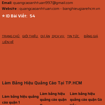
Email:
quangcaoanhtuan997@gmail.com
Website :
quangcaoanhtuan.com - banghieugiarehcm.vn
⭐ ID Bài Viết:
53
TRANG CHỦ
GIỚI THIỆU
DỰ ÁN
DỊCH VỤ
TIN TỨC
BẢNG GIÁ
LIÊN HỆ
Làm Bảng Hiệu Quảng Cáo Tại TP.HCM
Làm bảng hiệu
Làm bảng hiệu
Làm bảng hiệu quảng
quảng cáo quận
quảng cáo quận Gò
cáo quận 1