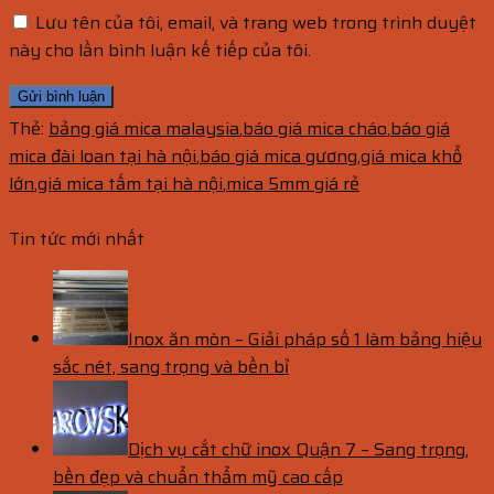
Lưu tên của tôi, email, và trang web trong trình duyệt
này cho lần bình luận kế tiếp của tôi.
Thẻ:
bảng giá mica malaysia
,
báo giá mica cháo
,
báo giá
mica đài loan tại hà nội
,
báo giá mica gương
,
giá mica khổ
lớn
,
giá mica tấm tại hà nội
,
mica 5mm giá rẻ
Tin tức mới nhất
Inox ăn mòn – Giải pháp số 1 làm bảng hiệu
sắc nét, sang trọng và bền bỉ
Dịch vụ cắt chữ inox Quận 7 – Sang trọng,
bền đẹp và chuẩn thẩm mỹ cao cấp