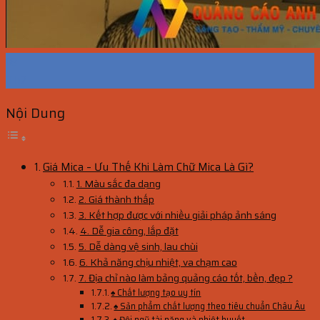
18
Th7
Nội Dung
Giá Mica – Ưu Thế Khi Làm Chữ Mica Là Gì?
1. Màu sắc đa dạng
2. Giá thành thấp
3. Kết hợp được với nhiều giải pháp ảnh sáng
4. Dễ gia công, lắp đặt
5. Dễ dàng vệ sinh, lau chùi
6. Khả năng chịu nhiệt, va chạm cao
7. Địa chỉ nào làm bảng quảng cáo tốt, bền, đẹp ?
♠ Chất lượng tạo uy tín
♠ Sản phẩm chất lượng theo tiêu chuẩn Châu Âu
♠ Đội ngũ tài năng và nhiệt huyết