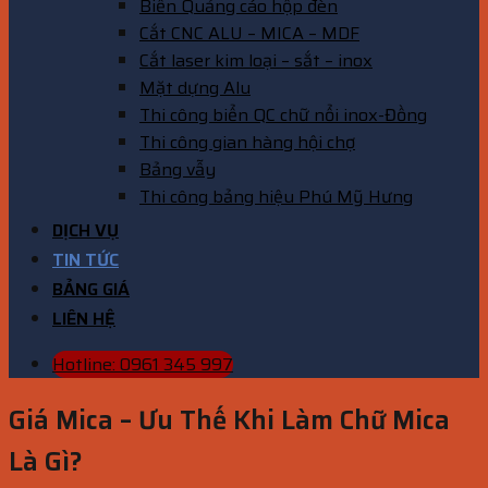
Biển Quảng cáo hộp đèn
Cắt CNC ALU – MICA – MDF
Cắt laser kim loại – sắt – inox
Mặt dựng Alu
Thi công biển QC chữ nổi inox-Đồng
Thi công gian hàng hội chợ
Bảng vẫy
Thi công bảng hiệu Phú Mỹ Hưng
DỊCH VỤ
TIN TỨC
BẢNG GIÁ
LIÊN HỆ
Hotline: 0961 345 997
Giá Mica – Ưu Thế Khi Làm Chữ Mica
Là Gì?