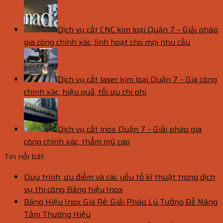
Dịch vụ cắt CNC kim loại Quận 7 – Giải pháp
gia công chính xác, linh hoạt cho mọi nhu cầu
Dịch vụ cắt laser kim loại Quận 7 – Gia công
chính xác, hiệu quả, tối ưu chi phí
Dịch vụ cắt inox Quận 7 – Giải pháp gia
công chính xác, thẩm mỹ cao
Tin nổi bật
Quy trình, ưu điểm và các yếu tố kĩ thuật trong dịch
vụ thi công Bảng hiệu Inox
Bảng Hiệu Inox Giá Rẻ: Giải Pháp Lý Tưởng Để Nâng
Tầm Thương Hiệu