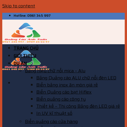
Skip to content
Hotline: 0961 345 997
TRANG CHỦ
GIỚI THIỆU
DỰ ÁN
Bảng hiệu chữ nổi mica – Alu
Bảng Quảng cáo ALU chữ nổi đèn LED
Biển bảng inox ăn mòn giá rẻ
Biển Quảng cáo bạt Hiflex
Biển quảng cáo công ty
Thiết kế – Thi công Bảng đèn LED giá rẻ
In UV kĩ thuật số
Biển quảng cáo cửa hàng