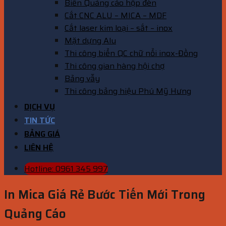
Biển Quảng cáo hộp đèn
Cắt CNC ALU – MICA – MDF
Cắt laser kim loại – sắt – inox
Mặt dựng Alu
Thi công biển QC chữ nổi inox-Đồng
Thi công gian hàng hội chợ
Bảng vẫy
Thi công bảng hiệu Phú Mỹ Hưng
DỊCH VỤ
TIN TỨC
BẢNG GIÁ
LIÊN HỆ
Hotline: 0961 345 997
In Mica Giá Rẻ Bước Tiến Mới Trong
Quảng Cáo