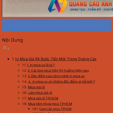
16
Th7
Nội Dung
In Mica Giá Rẻ Bước Tiến Mới Trong Quảng Cáo
1. In mica uv là gì ?
2. Các loại mica trên thị trường hiện nay
3. Đặc điểm của công nghệ in mica uv
4. In mica uv có những đặc điểm gì nổi bật ?
Mica giá rẻ
Làm mica giá rẻ
Mica giá rẻ TPHCM
Mua tấm nhựa mica TPHCM
Cung cấp mica TPHCM