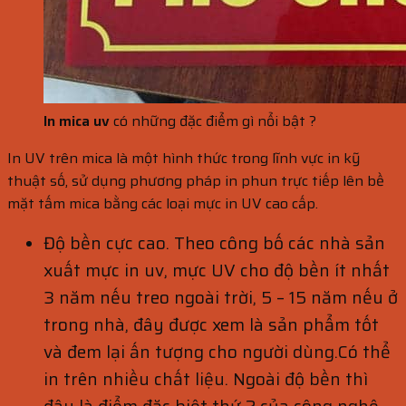
In mica uv
có những đặc điểm gì nổi bật ?
In UV trên mica là một hình thức trong lĩnh vực in kỹ
thuật số, sử dụng phương pháp in phun trực tiếp lên bề
mặt tấm mica bằng các loại mực in UV cao cấp.
Độ bền cực cao. Theo công bố các nhà sản
xuất mực in uv, mực UV cho độ bền ít nhất
3 năm nếu treo ngoài trời, 5 – 15 năm nếu ở
trong nhà, đây được xem là sản phẩm tốt
và đem lại ấn tượng cho người dùng.Có thể
in trên nhiều chất liệu. Ngoài độ bền thì
đây là điểm đặc biệt thứ 2 của công nghệ