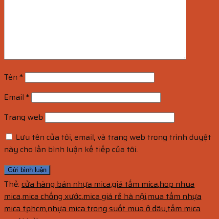
Tên
*
Email
*
Trang web
Lưu tên của tôi, email, và trang web trong trình duyệt
này cho lần bình luận kế tiếp của tôi.
Thẻ:
cửa hàng bán nhựa mica
,
giá tấm mica
,
hop nhua
mica
,
mica chống xước
,
mica giá rẻ hà nội
,
mua tấm nhựa
mica tphcm
,
nhựa mica trong suốt mua ở đâu
,
tấm mica