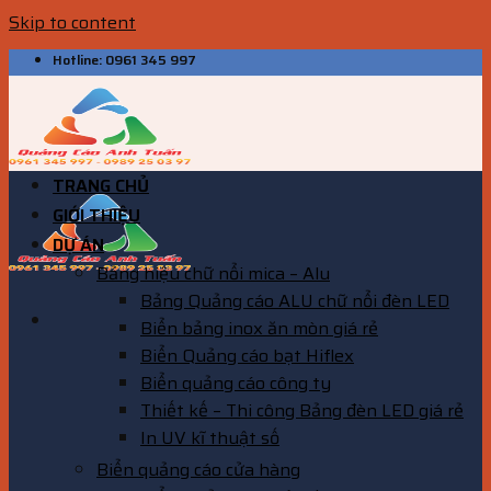
Skip to content
Hotline: 0961 345 997
TRANG CHỦ
GIỚI THIỆU
DỰ ÁN
Bảng hiệu chữ nổi mica – Alu
Bảng Quảng cáo ALU chữ nổi đèn LED
Biển bảng inox ăn mòn giá rẻ
Biển Quảng cáo bạt Hiflex
Biển quảng cáo công ty
Thiết kế – Thi công Bảng đèn LED giá rẻ
In UV kĩ thuật số
Biển quảng cáo cửa hàng