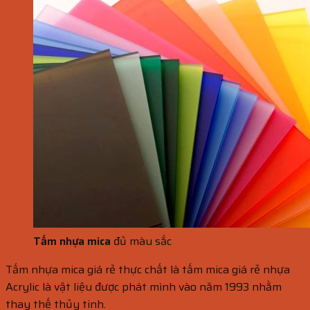
Tấm nhựa mica
đủ màu sắc
Tấm nhựa mica giá rẻ thực chất là tấm mica giá rẻ nhựa
Acrylic là vật liệu được phát mình vào năm 1993 nhằm
thay thế thủy tinh.