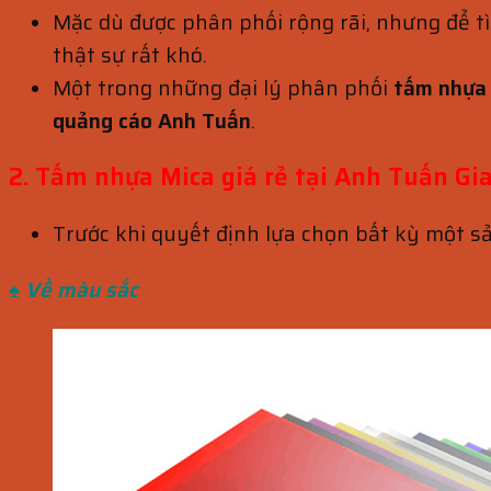
Mặc dù được phân phối rộng rãi, nhưng để t
thật sự rất khó.
Một trong những đại lý phân phối
tấm nhựa 
quảng cáo Anh Tuấn
.
2. Tấm nhựa Mica giá rẻ tại Anh Tuấn Gia
Trước khi quyết định lựa chọn bất kỳ một s
♠ Về màu sắc