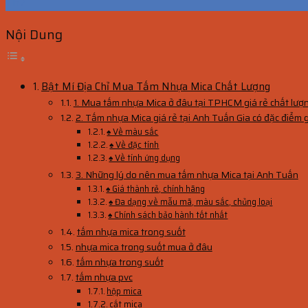
Th7
Nội Dung
Bật Mí Địa Chỉ Mua Tấm Nhựa Mica Chất Lượng
1. Mua tấm nhựa Mica ở đâu tại TPHCM giá rẻ chất lượ
2. Tấm nhựa Mica giá rẻ tại Anh Tuấn Gia có đặc điểm g
♠ Về màu sắc
♠ Về đặc tính
♠ Về tính ứng dụng
3. Những lý do nên mua tấm nhựa Mica tại Anh Tuấn
♠ Giá thành rẻ, chính hãng
♠ Đa dạng về mẫu mã, màu sắc, chủng loại
♠ Chính sách bảo hành tốt nhất
tấm nhựa mica trong suốt
nhựa mica trong suốt mua ở đâu
tấm nhựa trong suốt
tấm nhựa pvc
hộp mica
cắt mica