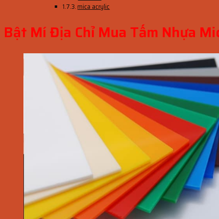
mica acrylic
Bật Mí Địa Chỉ Mua Tấm Nhựa Mi