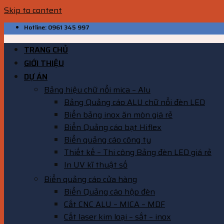
Skip to content
Hotline: 0961 345 997
TRANG CHỦ
GIỚI THIỆU
DỰ ÁN
Bảng hiệu chữ nổi mica – Alu
Bảng Quảng cáo ALU chữ nổi đèn LED
Biển bảng inox ăn mòn giá rẻ
Biển Quảng cáo bạt Hiflex
Biển quảng cáo công ty
Thiết kế – Thi công Bảng đèn LED giá rẻ
In UV kĩ thuật số
Biển quảng cáo cửa hàng
Biển Quảng cáo hộp đèn
Cắt CNC ALU – MICA – MDF
Cắt laser kim loại – sắt – inox