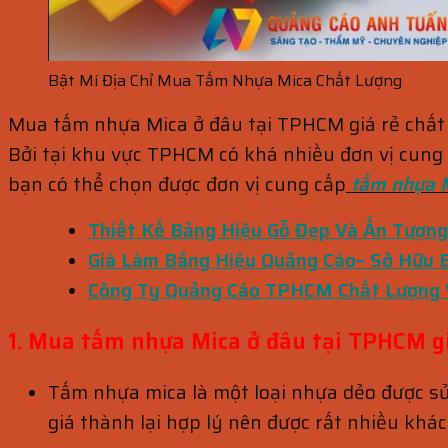
Bật Mí Địa Chỉ Mua Tấm Nhựa Mica Chất Lượng
Mua tấm nhựa Mica ở đâu tại TPHCM giá rẻ chất 
Bởi tại khu vực TPHCM có khá nhiều đơn vị cung c
bạn có thể chọn được đơn vị cung cấp
tấm nhựa 
Thiết Kế Bảng Hiệu Gỗ Đẹp Và Ấn Tượng
Giá Làm Bảng Hiệu Quảng Cáo– Sở Hữu 
Công Ty Quảng Cáo TPHCM Chất Lượng 
1. Mua tấm nhựa Mica ở đâu tại TPHCM gi
Tấm nhựa mica là một loại nhựa dẻo được sử 
giá thành lại hợp lý nên được rất nhiều khá