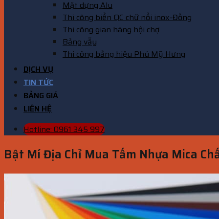
Mặt dựng Alu
Thi công biển QC chữ nổi inox-Đồng
Thi công gian hàng hội chợ
Bảng vẫy
Thi công bảng hiệu Phú Mỹ Hưng
DỊCH VỤ
TIN TỨC
BẢNG GIÁ
LIÊN HỆ
Hotline: 0961 345 997
Bật Mí Địa Chỉ Mua Tấm Nhựa Mica Ch