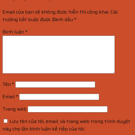
Email của bạn sẽ không được hiển thị công khai.
Các
trường bắt buộc được đánh dấu
*
Bình luận
*
Tên
*
Email
*
Trang web
Lưu tên của tôi, email, và trang web trong trình duyệt
này cho lần bình luận kế tiếp của tôi.