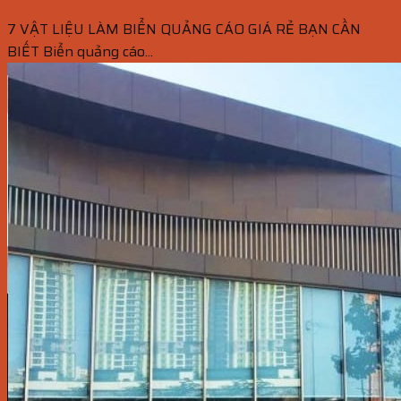
7 VẬT LIỆU LÀM BIỂN QUẢNG CÁO GIÁ RẺ BẠN CẦN
BIẾT Biển quảng cáo...