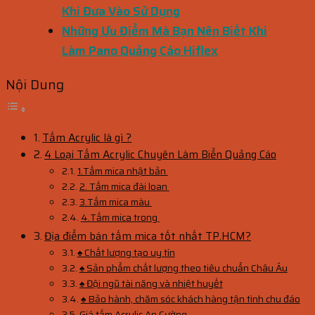
Khi Đưa Vào Sử Dụng
Những Ưu Điểm Mà Bạn Nên Biết Khi
Làm Pano Quảng Cáo Hiflex
Nội Dung
Tấm Acrylic là gì ?
4 Loại Tấm Acrylic Chuyên Làm Biển Quảng Cáo
1.Tấm mica nhật bản
2. Tấm mica đài loan
3.Tấm mica màu
4.Tấm mica trong
Địa điểm bán tấm mica tốt nhất TP.HCM?
♠ Chất lượng tạo uy tín
♠ Sản phẩm chất lượng theo tiêu chuẩn Châu Âu
♠ Đội ngũ tài năng và nhiệt huyết
♠ Bảo hành, chăm sóc khách hàng tận tình chu đáo
Giá tấm Acrylic An Cường