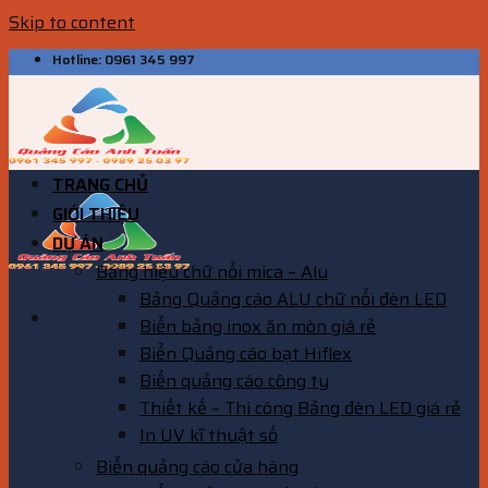
Skip to content
Hotline: 0961 345 997
TRANG CHỦ
GIỚI THIỆU
DỰ ÁN
Bảng hiệu chữ nổi mica – Alu
Bảng Quảng cáo ALU chữ nổi đèn LED
Biển bảng inox ăn mòn giá rẻ
Biển Quảng cáo bạt Hiflex
Biển quảng cáo công ty
Thiết kế – Thi công Bảng đèn LED giá rẻ
In UV kĩ thuật số
Biển quảng cáo cửa hàng