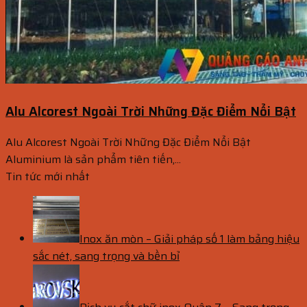
Alu Alcorest Ngoài Trời Những Đặc Điểm Nổi Bật
Alu Alcorest Ngoài Trời Những Đặc Điểm Nổi Bật
Aluminium là sản phẩm tiên tiến,...
Tin tức mới nhất
Inox ăn mòn – Giải pháp số 1 làm bảng hiệu
sắc nét, sang trọng và bền bỉ