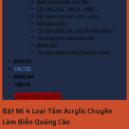
Biển Quảng cáo hộp đèn
Cắt CNC ALU – MICA – MDF
Cắt laser kim loại – sắt – inox
Mặt dựng Alu
Thi công biển QC chữ nổi inox-Đồng
Thi công gian hàng hội chợ
Bảng vẫy
Thi công bảng hiệu Phú Mỹ Hưng
DỊCH VỤ
TIN TỨC
BẢNG GIÁ
LIÊN HỆ
Hotline: 0961 345 997
Bật Mí 4 Loại Tấm Acrylic Chuyên
Làm Biển Quảng Cáo