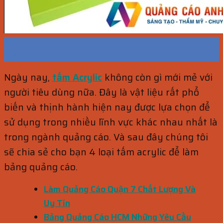
23
Th9
Ngày nay,
tấm Acrylic
không còn gì mới mẻ với
người tiêu dùng nữa. Đây là vật liệu rất phổ
biến và thịnh hành hiện nay được lựa chọn để
sử dụng trong nhiều lĩnh vực khác nhau nhất là
trong ngành quảng cáo. Và sau đây chúng tôi
sẽ chia sẻ cho bạn 4 loại tấm acrylic để làm
bảng quảng cáo.
Làm Quảng Cáo Quận 7 Chất Lượng Và
Uy Tín
Bảng Quảng Cáo HCM Những Yêu Cầu