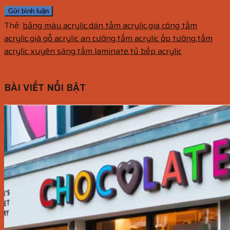
Thẻ:
bảng màu acrylic
,
dán tấm acrylic
,
gia công tấm
acrylic
,
giá gỗ acrylic an cường
,
tấm acrylic ốp tường
,
tấm
acrylic xuyên sáng
,
tấm laminate
,
tủ bếp acrylic
BÀI VIẾT NỔI BẬT