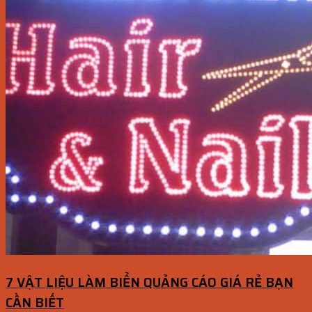
7 VẬT LIỆU LÀM BIỂN QUẢNG CÁO GIÁ RẺ BẠN
CẦN BIẾT