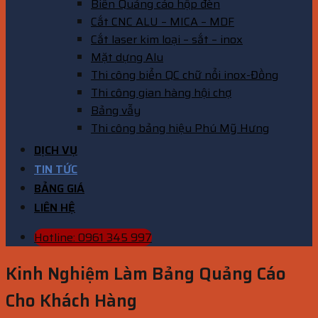
Biển Quảng cáo hộp đèn
Cắt CNC ALU – MICA – MDF
Cắt laser kim loại – sắt – inox
Mặt dựng Alu
Thi công biển QC chữ nổi inox-Đồng
Thi công gian hàng hội chợ
Bảng vẫy
Thi công bảng hiệu Phú Mỹ Hưng
DỊCH VỤ
TIN TỨC
BẢNG GIÁ
LIÊN HỆ
Hotline: 0961 345 997
Kinh Nghiệm Làm Bảng Quảng Cáo
Cho Khách Hàng