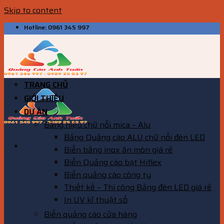
Skip to content
Hotline: 0961 345 997
TRANG CHỦ
GIỚI THIỆU
DỰ ÁN
Bảng hiệu chữ nổi mica – Alu
Bảng Quảng cáo ALU chữ nổi đèn LED
Biển bảng inox ăn mòn giá rẻ
Biển Quảng cáo bạt Hiflex
Biển quảng cáo công ty
Thiết kế – Thi công Bảng đèn LED giá rẻ
In UV kĩ thuật số
Biển quảng cáo cửa hàng