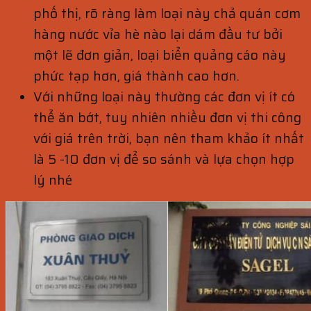
phố thị, rõ ràng làm loại này chả quán cơm
hàng nước vỉa hè nào lại dám đầu tư bởi
một lẽ đơn giản, loại biển quảng cáo này
phức tạp hơn, giá thành cao hơn.
Với những loại này thường các đơn vị ít có
thể ăn bớt, tuy nhiên nhiều đơn vị thi công
với giá trên trời, bạn nên tham khảo ít nhất
là 5 -10 đơn vị để so sánh và lựa chọn hợp
lý nhé