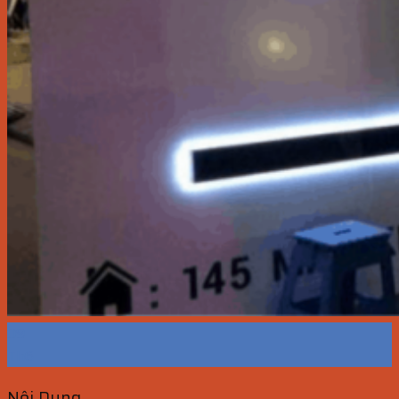
09
Th6
Nội Dung