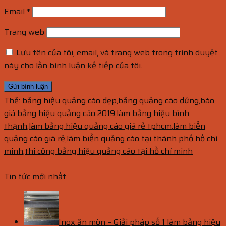
Email
*
Trang web
Lưu tên của tôi, email, và trang web trong trình duyệt
này cho lần bình luận kế tiếp của tôi.
Thẻ:
bảng hiệu quảng cáo đẹp
,
bảng quảng cáo đứng
,
báo
giá bảng hiệu quảng cáo 2019
,
làm bảng hiệu bình
thạnh
,
làm bảng hiệu quảng cáo giá rẻ tphcm
,
làm biển
quảng cáo giá rẻ
,
làm biển quảng cáo tại thành phố hồ chí
minh
,
thi công bảng hiệu quảng cáo tại hồ chí minh
Tin tức mới nhất
Inox ăn mòn – Giải pháp số 1 làm bảng hiệu