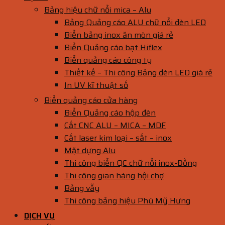
Bảng hiệu chữ nổi mica – Alu
Bảng Quảng cáo ALU chữ nổi đèn LED
Biển bảng inox ăn mòn giá rẻ
Biển Quảng cáo bạt Hiflex
Biển quảng cáo công ty
Thiết kế – Thi công Bảng đèn LED giá rẻ
In UV kĩ thuật số
Biển quảng cáo cửa hàng
Biển Quảng cáo hộp đèn
Cắt CNC ALU – MICA – MDF
Cắt laser kim loại – sắt – inox
Mặt dựng Alu
Thi công biển QC chữ nổi inox-Đồng
Thi công gian hàng hội chợ
Bảng vẫy
Thi công bảng hiệu Phú Mỹ Hưng
DỊCH VỤ