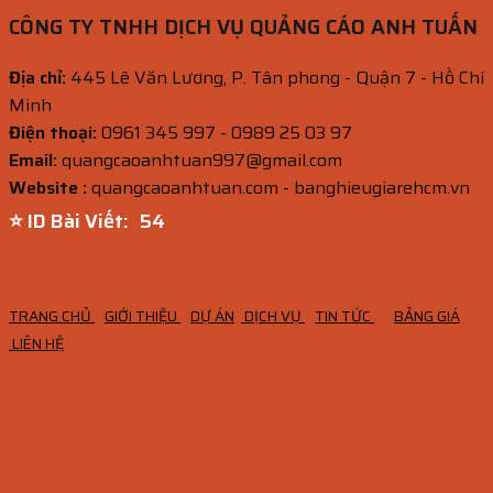
CÔNG TY TNHH DỊCH VỤ QUẢNG CÁO ANH TUẤN
Địa chỉ:
445 Lê Văn Lương, P. Tân phong - Quận 7 - Hồ Chí
Minh
Điện thoại:
0961 345 997 - 0989 25 03 97
Email:
quangcaoanhtuan997@gmail.com
Website :
quangcaoanhtuan.com - banghieugiarehcm.vn
⭐ ID Bài Viết:
52
TRANG CHỦ
GIỚI THIỆU
DỰ ÁN
DỊCH VỤ
TIN TỨC
BẢNG GIÁ
LIÊN HỆ