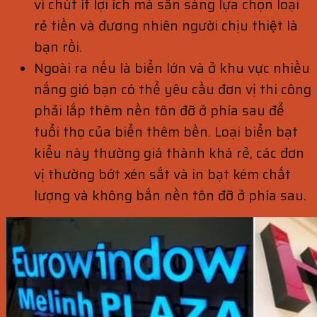
vì chút ít lợi ích mà sẵn sàng lựa chọn loại
rẻ tiền và đương nhiên người chịu thiệt là
bạn rồi.
Ngoài ra nếu là biển lớn và ở khu vực nhiều
nắng gió bạn có thể yêu cầu đơn vị thi công
phải lắp thêm nền tôn đỡ ở phía sau để
tuổi thọ của biển thêm bền. Loại biển bạt
kiểu này thường giá thành khá rẻ, các đơn
vị thường bớt xén sắt và in bạt kém chất
lượng và không bắn nền tôn đỡ ở phía sau.