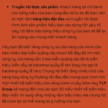
Truyền tải được sản phẩm:
Khách hàng sẽ chỉ dành
cho bảng hiệu của bạn cùng lắm là 5s do đó bạn nên
có một tấm
bảng hiệu độc đáo
và truyền tải được
hình ảnh sản phẩm. Nếu bạn vận dụng tốt yếu tố
này, tôi đảm bảo bảng hiệu công ty của bạn sẽ để lại
ấn tượng sâu trong mắt khách hàng
Vậy bạn đã biết rằng công ty và cửa hàng cửa mình cần
bao nhiêu loại biển quảng cáo chưa? Để đầy đủ thì một
công ty, cửa hàng cần 3 loại biển quảng cáo đó là biển
hiệu, biển vẫy và backdrop quầy lễ tân (hay còn gọi là
backdrop quầy lễ tân). Chúng tôi biết rằng nhiều chủ cửa
hàng hay công ty thường rất đau đầu trong quá trình tìm
một thiết kế biển hiệu cho riêng mình vì vậy hôm nay
TLP
Group
sẽ mang đến cho các bạn 30 mẫu thiết kễ biển hiệu
đẹp nhất. Hi vọng rằng những tấm biểu hiệu mà chúng tôi
đã chọn lọc có thể mang lại ý tưởng cho bạn.