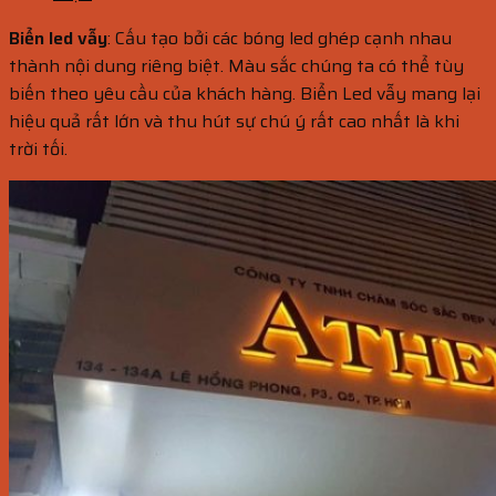
Biển led vẫy
: Cấu tạo bởi các bóng led ghép cạnh nhau
thành nội dung riêng biệt. Màu sắc chúng ta có thể tùy
biến theo yêu cầu của khách hàng. Biển Led vẫy mang lại
hiệu quả rất lớn và thu hút sự chú ý rất cao nhất là khi
trời tối.