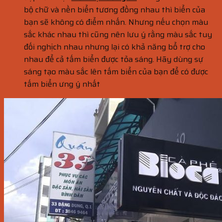
bộ chữ và nền biển tương đồng nhau thì biển của
bạn sẽ không có điểm nhấn. Nhưng nếu chọn màu
sắc khác nhau thì cũng nên lưu ý rằng màu sắc tuy
đối nghịch nhau nhưng lại có khả năng bổ trợ cho
nhau để cả tấm biển được tỏa sáng. Hãy dùng sự
sáng tạo màu sắc lên tấm biển của bạn để có được
tấm biển ưng ý nhất