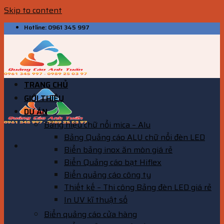
Skip to content
Hotline: 0961 345 997
TRANG CHỦ
GIỚI THIỆU
DỰ ÁN
Bảng hiệu chữ nổi mica – Alu
Bảng Quảng cáo ALU chữ nổi đèn LED
Biển bảng inox ăn mòn giá rẻ
Biển Quảng cáo bạt Hiflex
Biển quảng cáo công ty
Thiết kế – Thi công Bảng đèn LED giá rẻ
In UV kĩ thuật số
Biển quảng cáo cửa hàng