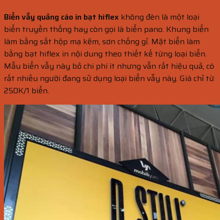
Biển vẫy quảng cáo in bạt hiflex
không đèn là một loại
biển truyền thống hay còn gọi là biển pano. Khung biển
làm bằng sắt hộp mạ kẽm, sơn chống gỉ. Mặt biển làm
bằng bạt hiflex in nội dung theo thiết kế từng loại biển.
Mẫu biển vẫy này bỏ chi phí ít nhưng vẫn rất hiệu quả, có
rất nhiều người đang sử dụng loại biển vẫy này. Giá chỉ từ
250K/1 biển.