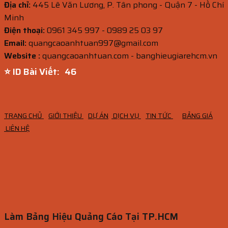
Địa chỉ:
445 Lê Văn Lương, P. Tân phong - Quận 7 - Hồ Chí
Minh
Điện thoại:
0961 345 997 - 0989 25 03 97
Email:
quangcaoanhtuan997@gmail.com
Website :
quangcaoanhtuan.com - banghieugiarehcm.vn
⭐ ID Bài Viết:
44
TRANG CHỦ
GIỚI THIỆU
DỰ ÁN
DỊCH VỤ
TIN TỨC
BẢNG GIÁ
LIÊN HỆ
Làm Bảng Hiệu Quảng Cáo Tại TP.HCM