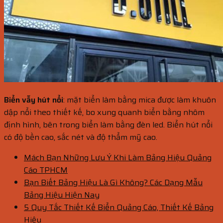
Biển vẫy hút nổi
: mặt biển làm bằng mica được làm khuôn
dập nổi theo thiết kế, bo xung quanh biển bằng nhôm
định hình, bên trong biển làm bằng đèn led. Biển hút nổi
có độ bền cao, sắc nét và độ thẩm mỹ cao.
Mách Bạn Những Lưu Ý Khi Làm Bảng Hiệu Quảng
Cáo TPHCM
Bạn Biết Bảng Hiệu Là Gì Không? Các Dạng Mẫu
Bảng Hiệu Hiện Nay
5 Quy Tắc Thiết Kế Biển Quảng Cáo, Thiết Kế Bảng
Hiệu