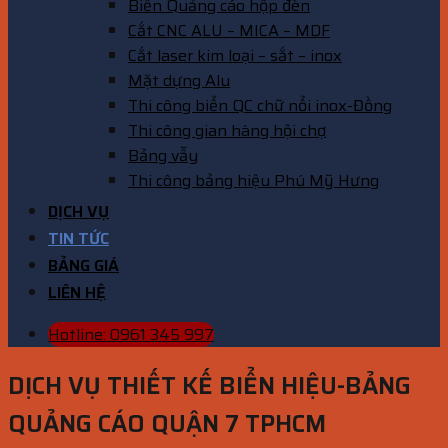
Biển Quảng cáo hộp đèn
Cắt CNC ALU – MICA – MDF
Cắt laser kim loại – sắt – inox
Mặt dựng Alu
Thi công biển QC chữ nổi inox-Đồng
Thi công gian hàng hội chợ
Bảng vẫy
Thi công bảng hiệu Phú Mỹ Hưng
DỊCH VỤ
TIN TỨC
BẢNG GIÁ
LIÊN HỆ
Hotline: 0961 345 997
DỊCH VỤ THIẾT KẾ BIỂN HIỆU-BẢNG
QUẢNG CÁO QUẬN 7 TPHCM