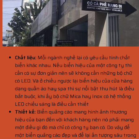
Chất liệu:
Mỗi ngành nghề lại có yêu cầu tính chất
biển khác nhau. Nếu biển hiệu của một công ty thì
cần có sự đơn giản nên sẽ không cần những bộ chữ
có LED. Và ở chiều ngược lại biển hiệu của cửa hàng
dạng quần áo hay spa thì sự nổi bật thu hút là điều
bắt buộc, khi ấy bộ chữ Mica hay Inox có hệ thống
LED chiếu sáng là điều cần thiết
Thiết kế:
Biển quảng cáo mang hình ảnh thương
hiệu của bạn đến với khách hàng nên nó phải mang
một điều gì đó mà chỉ có công ty bạn có. Do vậy để
một biển quảng cáo đẹp và để lại ấn tượng sâu trong