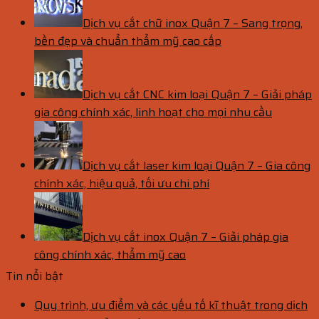
Dịch vụ cắt chữ inox Quận 7 – Sang trọng,
bền đẹp và chuẩn thẩm mỹ cao cấp
Dịch vụ cắt CNC kim loại Quận 7 – Giải pháp
gia công chính xác, linh hoạt cho mọi nhu cầu
Dịch vụ cắt laser kim loại Quận 7 – Gia công
chính xác, hiệu quả, tối ưu chi phí
Dịch vụ cắt inox Quận 7 – Giải pháp gia
công chính xác, thẩm mỹ cao
Tin nổi bật
Quy trình, ưu điểm và các yếu tố kĩ thuật trong dịch