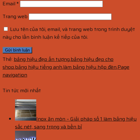
Email
*
Trang web
Lưu tên của tôi, email, và trang web trong trình duyệt
này cho lần bình luận kế tiếp của tôi.
Thẻ:
bảng hiệu đẹp ấn tượng
,
bảng hiệu đẹp cho
shop
,
bảng hiệu tiếng anh
,
làm bảng hiệu hộp đèn
,
Page
navigation
Tin tức mới nhất
Inox ăn mòn – Giải pháp số 1 làm bảng hiệu
sắc nét, sang trọng và bền bỉ